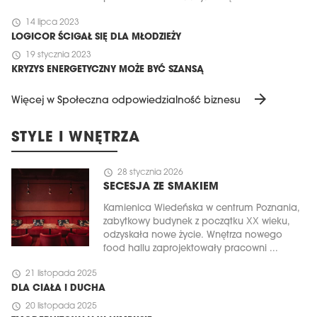
schedule
14 lipca 2023
LOGICOR ŚCIGAŁ SIĘ DLA MŁODZIEŻY
schedule
19 stycznia 2023
KRYZYS ENERGETYCZNY MOŻE BYĆ SZANSĄ
arrow_forward
Więcej w Społeczna odpowiedzialność biznesu
STYLE I WNĘTRZA
schedule
28 stycznia 2026
SECESJA ZE SMAKIEM
Kamienica Wiedeńska w centrum Poznania,
zabytkowy budynek z początku XX wieku,
odzyskała nowe życie. Wnętrza nowego
food hallu zaprojektowały pracowni ...
schedule
21 listopada 2025
DLA CIAŁA I DUCHA
schedule
20 listopada 2025