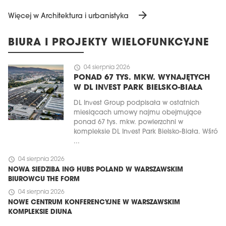
arrow_forward
Więcej w Architektura i urbanistyka
BIURA I PROJEKTY WIELOFUNKCYJNE
schedule
04 sierpnia 2026
PONAD 67 TYS. MKW. WYNAJĘTYCH
W DL INVEST PARK BIELSKO-BIAŁA
DL Invest Group podpisała w ostatnich
miesiącach umowy najmu obejmujące
ponad 67 tys. mkw. powierzchni w
kompleksie DL Invest Park Bielsko-Biała. Wśró
...
schedule
04 sierpnia 2026
NOWA SIEDZIBA ING HUBS POLAND W WARSZAWSKIM
BIUROWCU THE FORM
schedule
04 sierpnia 2026
NOWE CENTRUM KONFERENCYJNE W WARSZAWSKIM
KOMPLEKSIE DIUNA