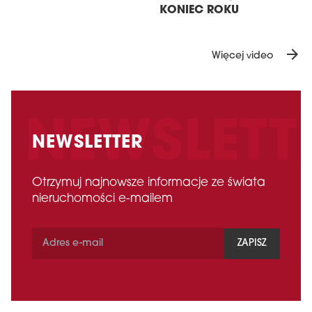
KONIEC ROKU
arrow_forward
Więcej video
NEWSLETTER
Otrzymuj najnowsze informacje ze świata
nieruchomości e-mailem
ZAPISZ