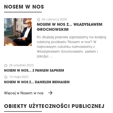
NOSEM W NOS
schedule
06 czerwca 2024
NOSEM W NOS Z... WŁADYSŁAWEM
GROCHOWSKIM
Po dłuższej przerwie zapraszamy na kolejną
odsłonę podkastu "Nosem w nos"! W
najnowszym odcinku rozmawiamy z
Władysławem Grochowskim, szefem i
założyc ...
schedule
28 września 2023
NOSEM W NOS… Z PAWŁEM SAPKIEM
schedule
15 maja 2023
NOSEM W NOS Z... DANIELEM BIENIASEM
arrow_forward
Więcej w Nosem w nos
OBIEKTY UŻYTECZNOŚCI PUBLICZNEJ