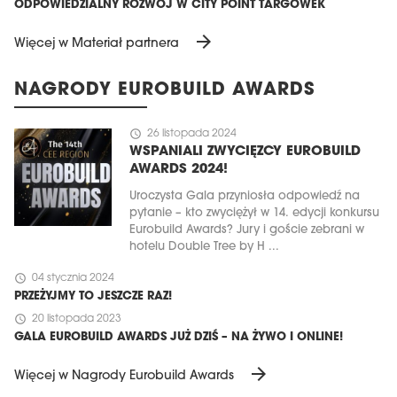
ODPOWIEDZIALNY ROZWÓJ W CITY POINT TARGÓWEK
arrow_forward
Więcej w Materiał partnera
NAGRODY EUROBUILD AWARDS
schedule
26 listopada 2024
WSPANIALI ZWYCIĘZCY EUROBUILD
AWARDS 2024!
Uroczysta Gala przyniosła odpowiedź na
pytanie – kto zwyciężył w 14. edycji konkursu
Eurobuild Awards? Jury i goście zebrani w
hotelu Double Tree by H ...
schedule
04 stycznia 2024
PRZEŻYJMY TO JESZCZE RAZ!
schedule
20 listopada 2023
GALA EUROBUILD AWARDS JUŻ DZIŚ – NA ŻYWO I ONLINE!
arrow_forward
Więcej w Nagrody Eurobuild Awards