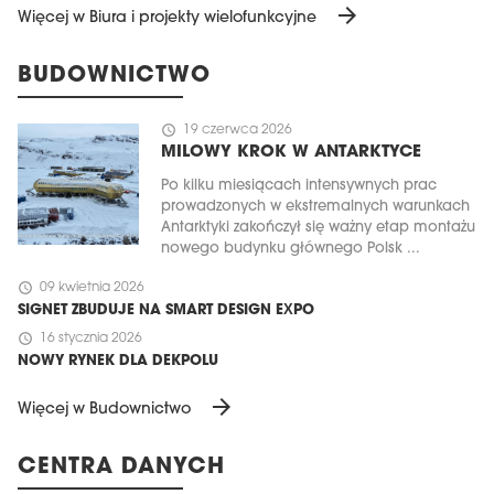
arrow_forward
Więcej w Biura i projekty wielofunkcyjne
BUDOWNICTWO
schedule
19 czerwca 2026
MILOWY KROK W ANTARKTYCE
Po kilku miesiącach intensywnych prac
prowadzonych w ekstremalnych warunkach
Antarktyki zakończył się ważny etap montażu
nowego budynku głównego Polsk ...
schedule
09 kwietnia 2026
SIGNET ZBUDUJE NA SMART DESIGN EXPO
schedule
16 stycznia 2026
NOWY RYNEK DLA DEKPOLU
arrow_forward
Więcej w Budownictwo
CENTRA DANYCH