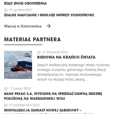
RZĄD ZNOSI OBOSTRZENIA
schedule
07 grudnia 2021
ZDALNE NAUCZANIE I MNIEJSZE IMPREZY SYLWESTROWE
arrow_forward
Więcej w Koronawirus
MATERIAŁ PARTNERA
schedule
27 listopada 2025
BUDOWA NA KRAŃCU ŚWIATA
Zespół realizacyjny kolejnego etapu budowy
nowego budynku głównego Polskiej Stacji
Antarktycznej im. Henryka Arctowskiego
dotarł na Wyspę Króla Jerzeg ...
schedule
17 lutego 2025
BANK PEKAO S.A. WYSTAWIŁ NA SPRZEDAŻ DAWNĄ SIEDZIBĘ
POŁOŻONĄ NA WARSZAWSKIEJ WOLI
schedule
07 października 2024
REWITALIZACJA ZAMIAST NOWEJ ZABUDOWY –