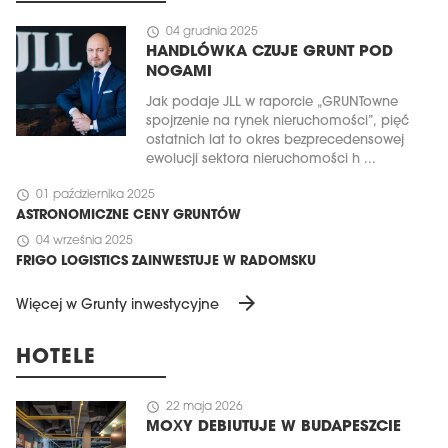
schedule
04 grudnia 2025
HANDLÓWKA CZUJE GRUNT POD
NOGAMI
Jak podaje JLL w raporcie „GRUNTowne
spojrzenie na rynek nieruchomości”, pięć
ostatnich lat to okres bezprecedensowej
ewolucji sektora nieruchomości h ...
schedule
01 października 2025
ASTRONOMICZNE CENY GRUNTÓW
schedule
04 września 2025
FRIGO LOGISTICS ZAINWESTUJE W RADOMSKU
arrow_forward
Więcej w Grunty inwestycyjne
HOTELE
schedule
22 maja 2026
MOXY DEBIUTUJE W BUDAPESZCIE