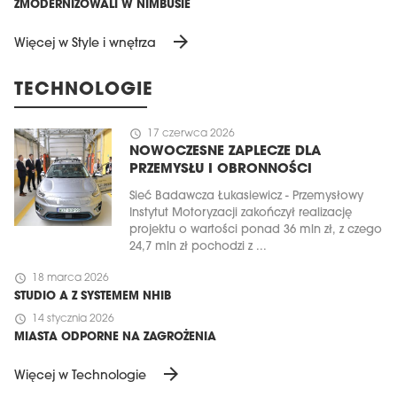
ZMODERNIZOWALI W NIMBUSIE
arrow_forward
Więcej w Style i wnętrza
TECHNOLOGIE
schedule
17 czerwca 2026
NOWOCZESNE ZAPLECZE DLA
PRZEMYSŁU I OBRONNOŚCI
Sieć Badawcza Łukasiewicz - Przemysłowy
Instytut Motoryzacji zakończył realizację
projektu o wartości ponad 36 mln zł, z czego
24,7 mln zł pochodzi z ...
schedule
18 marca 2026
STUDIO A Z SYSTEMEM NHIB
schedule
14 stycznia 2026
MIASTA ODPORNE NA ZAGROŻENIA
arrow_forward
Więcej w Technologie