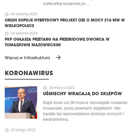
całkowitej kolejowej pr ...
schedule
04 sierpnia 2026
ORLEN KUPUJE HYBRYDOWY PROJEKT OZE O MOCY 216 MW W
WIELKOPOLSCE
schedule
04 sierpnia 2026
PKP OGŁASZA PRZETARG NA PRZEBUDOWĘ DWORCA W
TOMASZOWIE MAZOWIECKIM
arrow_forward
Więcej w Infrastruktura
KORONAWIRUS
schedule
24 marca 2022
UŚMIECHY WRACAJĄ DO SKLEPÓW
Rząd znosi od 28 marca obowiązek noszenia
maseczek, poza pewnymi wyjątkami. Nie
będzie też wprowadzana izolacja chorych i
kwarantanna.
schedule
23 lutego 2022