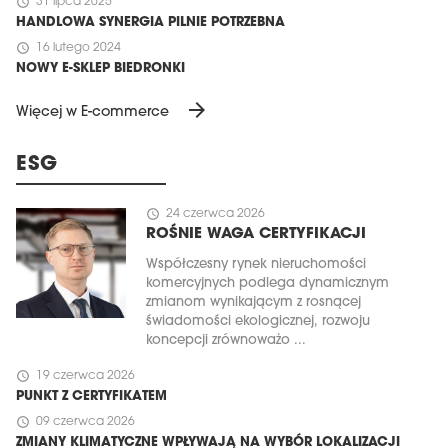
schedule
31 lipca 2025
HANDLOWA SYNERGIA PILNIE POTRZEBNA
schedule
16 lutego 2024
NOWY E-SKLEP BIEDRONKI
arrow_forward
Więcej w E-commerce
ESG
schedule
24 czerwca 2026
ROŚNIE WAGA CERTYFIKACJI
Współczesny rynek nieruchomości
komercyjnych podlega dynamicznym
zmianom wynikającym z rosnącej
świadomości ekologicznej, rozwoju
koncepcji zrównoważo ...
schedule
19 czerwca 2026
PUNKT Z CERTYFIKATEM
schedule
09 czerwca 2026
ZMIANY KLIMATYCZNE WPŁYWAJĄ NA WYBÓR LOKALIZACJI