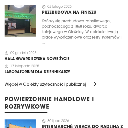
schedule
02 lutego 2026
PRZEBUDOWA NA FINISZU
Kończy się przebudowa zabytkowego,
pochodzącego z 1868 roku, dworca
kolejowego w Oleśnicy. W obiekcie trwają
prace wykończeniowe oraz testy systemów i
...
schedule
09 grudnia 2025
HALA GWARDII ZYSKA NOWE ŻYCIE
schedule
17 listopada 2025
LABORATORIUM DLA DZIENNIKARZY
arrow_forward
Więcej w Obiekty użyteczności publicznej
POWIERZCHNIE HANDLOWE I
ROZRYWKOWE
schedule
30 lipca 2026
INTERMARCHÉ WRACA DO RADLINA Z