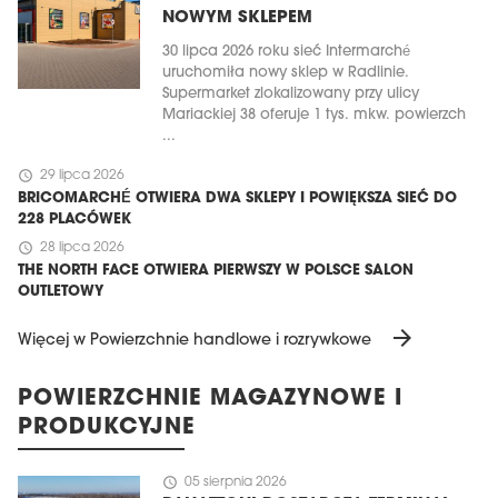
NOWYM SKLEPEM
30 lipca 2026 roku sieć Intermarché
uruchomiła nowy sklep w Radlinie.
Supermarket zlokalizowany przy ulicy
Mariackiej 38 oferuje 1 tys. mkw. powierzch
...
schedule
29 lipca 2026
BRICOMARCHÉ OTWIERA DWA SKLEPY I POWIĘKSZA SIEĆ DO
228 PLACÓWEK
schedule
28 lipca 2026
THE NORTH FACE OTWIERA PIERWSZY W POLSCE SALON
OUTLETOWY
arrow_forward
Więcej w Powierzchnie handlowe i rozrywkowe
POWIERZCHNIE MAGAZYNOWE I
PRODUKCYJNE
schedule
05 sierpnia 2026