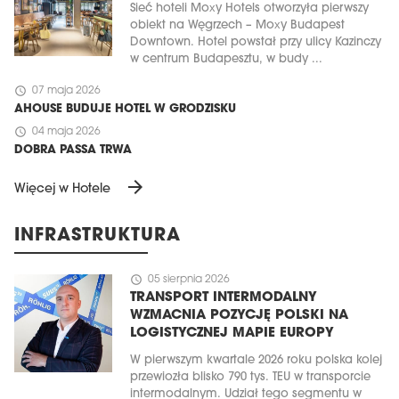
Sieć hoteli Moxy Hotels otworzyła pierwszy
obiekt na Węgrzech – Moxy Budapest
Downtown. Hotel powstał przy ulicy Kazinczy
w centrum Budapesztu, w budy ...
schedule
07 maja 2026
AHOUSE BUDUJE HOTEL W GRODZISKU
schedule
04 maja 2026
DOBRA PASSA TRWA
arrow_forward
Więcej w Hotele
INFRASTRUKTURA
schedule
05 sierpnia 2026
TRANSPORT INTERMODALNY
WZMACNIA POZYCJĘ POLSKI NA
LOGISTYCZNEJ MAPIE EUROPY
W pierwszym kwartale 2026 roku polska kolej
przewiozła blisko 790 tys. TEU w transporcie
intermodalnym. Udział tego segmentu w