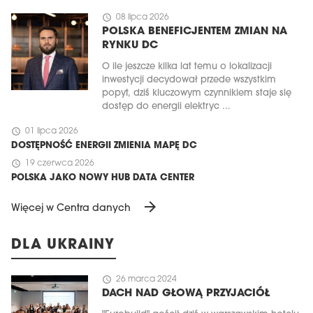
schedule
08 lipca 2026
POLSKA BENEFICJENTEM ZMIAN NA
RYNKU DC
O ile jeszcze kilka lat temu o lokalizacji
inwestycji decydował przede wszystkim
popyt, dziś kluczowym czynnikiem staje się
dostęp do energii elektryc ...
schedule
01 lipca 2026
DOSTĘPNOŚĆ ENERGII ZMIENIA MAPĘ DC
schedule
19 czerwca 2026
POLSKA JAKO NOWY HUB DATA CENTER
arrow_forward
Więcej w Centra danych
DLA UKRAINY
schedule
26 marca 2024
DACH NAD GŁOWĄ PRZYJACIÓŁ