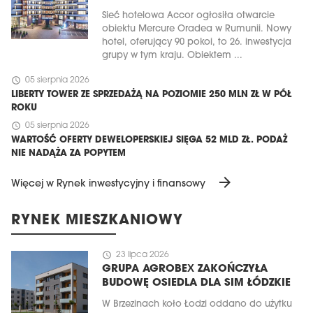
Sieć hotelowa Accor ogłosiła otwarcie
obiektu Mercure Oradea w Rumunii. Nowy
hotel, oferujący 90 pokoi, to 26. inwestycja
grupy w tym kraju. Obiektem ...
schedule
05 sierpnia 2026
LIBERTY TOWER ZE SPRZEDAŻĄ NA POZIOMIE 250 MLN ZŁ W PÓŁ
ROKU
schedule
05 sierpnia 2026
WARTOŚĆ OFERTY DEWELOPERSKIEJ SIĘGA 52 MLD ZŁ. PODAŻ
NIE NADĄŻA ZA POPYTEM
arrow_forward
Więcej w Rynek inwestycyjny i finansowy
RYNEK MIESZKANIOWY
schedule
23 lipca 2026
GRUPA AGROBEX ZAKOŃCZYŁA
BUDOWĘ OSIEDLA DLA SIM ŁÓDZKIE
W Brzezinach koło Łodzi oddano do użytku