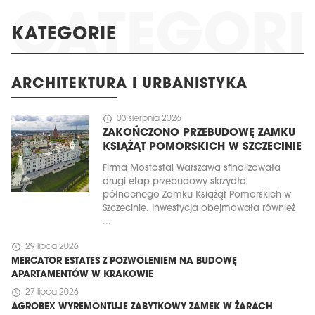
KATEGORIE
ARCHITEKTURA I URBANISTYKA
schedule
03 sierpnia 2026
ZAKOŃCZONO PRZEBUDOWĘ ZAMKU
KSIĄŻĄT POMORSKICH W SZCZECINIE
Firma Mostostal Warszawa sfinalizowała
drugi etap przebudowy skrzydła
północnego Zamku Książąt Pomorskich w
Szczecinie. Inwestycja obejmowała również
...
schedule
29 lipca 2026
MERCATOR ESTATES Z POZWOLENIEM NA BUDOWĘ
APARTAMENTÓW W KRAKOWIE
schedule
27 lipca 2026
AGROBEX WYREMONTUJE ZABYTKOWY ZAMEK W ŻARACH