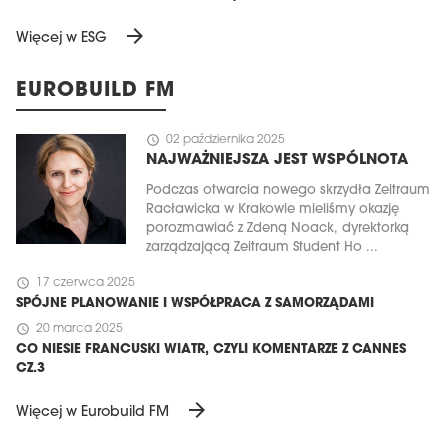
arrow_forward
Więcej w ESG
EUROBUILD FM
schedule
02 października 2025
NAJWAŻNIEJSZA JEST WSPÓLNOTA
Podczas otwarcia nowego skrzydła Zeitraum
Racławicka w Krakowie mieliśmy okazję
porozmawiać z Zdeną Noack, dyrektorką
zarządzającą Zeitraum Student Ho ...
schedule
17 czerwca 2025
SPÓJNE PLANOWANIE I WSPÓŁPRACA Z SAMORZĄDAMI
schedule
20 marca 2025
CO NIESIE FRANCUSKI WIATR, CZYLI KOMENTARZE Z CANNES
CZ.3
arrow_forward
Więcej w Eurobuild FM