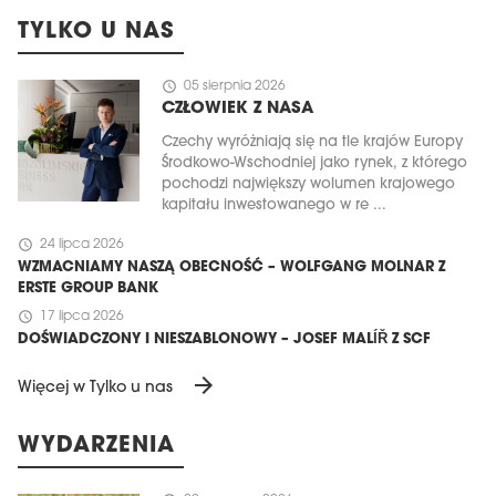
TYLKO U NAS
schedule
05 sierpnia 2026
CZŁOWIEK Z NASA
Czechy wyróżniają się na tle krajów Europy
Środkowo-Wschodniej jako rynek, z którego
pochodzi największy wolumen krajowego
kapitału inwestowanego w re ...
schedule
24 lipca 2026
WZMACNIAMY NASZĄ OBECNOŚĆ – WOLFGANG MOLNAR Z
ERSTE GROUP BANK
schedule
17 lipca 2026
DOŚWIADCZONY I NIESZABLONOWY – JOSEF MALÍŘ Z SCF
arrow_forward
Więcej w Tylko u nas
WYDARZENIA