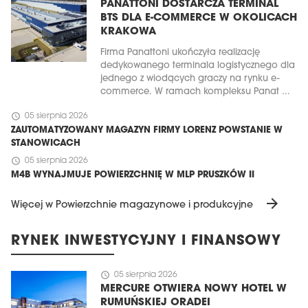
PANATTONI DOSTARCZA TERMINAL
BTS DLA E-COMMERCE W OKOLICACH
KRAKOWA
Firma Panattoni ukończyła realizację
dedykowanego terminala logistycznego dla
jednego z wiodących graczy na rynku e-
commerce. W ramach kompleksu Panat ...
schedule
05 sierpnia 2026
ZAUTOMATYZOWANY MAGAZYN FIRMY LORENZ POWSTANIE W
STANOWICACH
schedule
05 sierpnia 2026
M4B WYNAJMUJE POWIERZCHNIĘ W MLP PRUSZKÓW II
arrow_forward
Więcej w Powierzchnie magazynowe i produkcyjne
RYNEK INWESTYCYJNY I FINANSOWY
schedule
05 sierpnia 2026
MERCURE OTWIERA NOWY HOTEL W
RUMUŃSKIEJ ORADEI