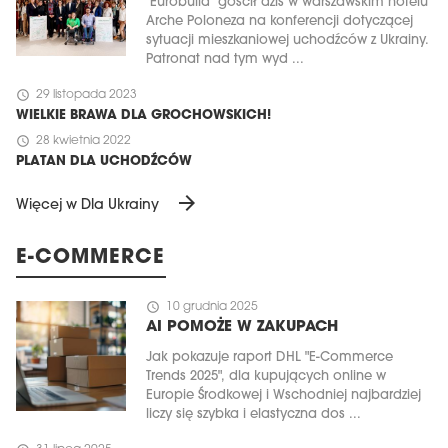
"Eurobuild" gościł dziś w warszawskim hotelu
Arche Poloneza na konferencji dotyczącej
sytuacji mieszkaniowej uchodźców z Ukrainy.
Patronat nad tym wyd ...
schedule
29 listopada 2023
WIELKIE BRAWA DLA GROCHOWSKICH!
schedule
28 kwietnia 2022
PLATAN DLA UCHODŹCÓW
arrow_forward
Więcej w Dla Ukrainy
E-COMMERCE
schedule
10 grudnia 2025
AI POMOŻE W ZAKUPACH
Jak pokazuje raport DHL "E-Commerce
Trends 2025", dla kupujących online w
Europie Środkowej i Wschodniej najbardziej
liczy się szybka i elastyczna dos ...