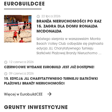
EUROBUILDCEE
schedule
22 lipca 2026
BRANŻA NIERUCHOMOŚCI PO RAZ
15. ZAGRA DLA DOMU RONALDA
MCDONALDA
Szóstego sierpnia w warszawskim Monta
Beach Volley Club odbędzie się piętnasta
edycja JLL Charytatywnego Turnieju
Siatkówki Plażowej Branży Nieruchomo ...
schedule
12 czerwca 2026
CZERWCOWE WYDANIE EUROBUILD JEST JUŻ DOSTĘPNE!
schedule
09 czerwca 2026
15. EDYCJA JLL CHARYTATYWNEGO TURNIEJU SIATKÓWKI
PLAŻOWEJ BRANŻY NIERUCHOMOŚCI
arrow_forward
Więcej w EurobuildCEE
GRUNTY INWESTYCYJNE