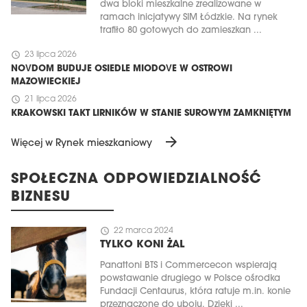
dwa bloki mieszkalne zrealizowane w
ramach inicjatywy SIM Łódzkie. Na rynek
trafiło 80 gotowych do zamieszkan ...
schedule
23 lipca 2026
NOVDOM BUDUJE OSIEDLE MIODOVE W OSTROWI
MAZOWIECKIEJ
schedule
21 lipca 2026
KRAKOWSKI TAKT LIRNIKÓW W STANIE SUROWYM ZAMKNIĘTYM
arrow_forward
Więcej w Rynek mieszkaniowy
SPOŁECZNA ODPOWIEDZIALNOŚĆ
BIZNESU
schedule
22 marca 2024
TYLKO KONI ŻAL
Panattoni BTS i Commercecon wspierają
powstawanie drugiego w Polsce ośrodka
Fundacji Centaurus, która ratuje m.in. konie
przeznaczone do uboju. Dzięki ...