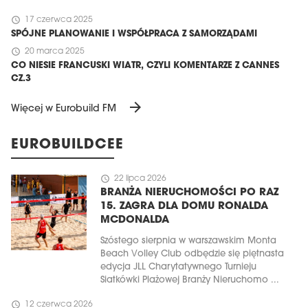
schedule
17 czerwca 2025
SPÓJNE PLANOWANIE I WSPÓŁPRACA Z SAMORZĄDAMI
schedule
20 marca 2025
CO NIESIE FRANCUSKI WIATR, CZYLI KOMENTARZE Z CANNES
CZ.3
arrow_forward
Więcej w Eurobuild FM
EUROBUILDCEE
schedule
22 lipca 2026
BRANŻA NIERUCHOMOŚCI PO RAZ
15. ZAGRA DLA DOMU RONALDA
MCDONALDA
Szóstego sierpnia w warszawskim Monta
Beach Volley Club odbędzie się piętnasta
edycja JLL Charytatywnego Turnieju
Siatkówki Plażowej Branży Nieruchomo ...
schedule
12 czerwca 2026