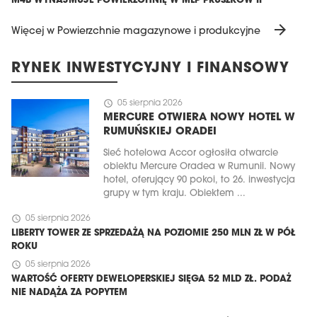
M4B WYNAJMUJE POWIERZCHNIĘ W MLP PRUSZKÓW II
arrow_forward
Więcej w Powierzchnie magazynowe i produkcyjne
RYNEK INWESTYCYJNY I FINANSOWY
schedule
05 sierpnia 2026
MERCURE OTWIERA NOWY HOTEL W
RUMUŃSKIEJ ORADEI
Sieć hotelowa Accor ogłosiła otwarcie
obiektu Mercure Oradea w Rumunii. Nowy
hotel, oferujący 90 pokoi, to 26. inwestycja
grupy w tym kraju. Obiektem ...
schedule
05 sierpnia 2026
LIBERTY TOWER ZE SPRZEDAŻĄ NA POZIOMIE 250 MLN ZŁ W PÓŁ
ROKU
schedule
05 sierpnia 2026
WARTOŚĆ OFERTY DEWELOPERSKIEJ SIĘGA 52 MLD ZŁ. PODAŻ
NIE NADĄŻA ZA POPYTEM