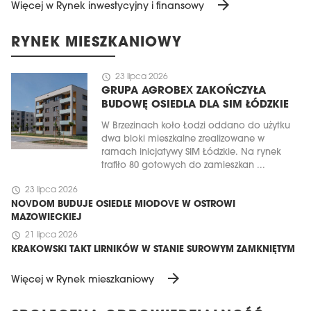
arrow_forward
Więcej w Rynek inwestycyjny i finansowy
RYNEK MIESZKANIOWY
schedule
23 lipca 2026
GRUPA AGROBEX ZAKOŃCZYŁA
BUDOWĘ OSIEDLA DLA SIM ŁÓDZKIE
W Brzezinach koło Łodzi oddano do użytku
dwa bloki mieszkalne zrealizowane w
ramach inicjatywy SIM Łódzkie. Na rynek
trafiło 80 gotowych do zamieszkan ...
schedule
23 lipca 2026
NOVDOM BUDUJE OSIEDLE MIODOVE W OSTROWI
MAZOWIECKIEJ
schedule
21 lipca 2026
KRAKOWSKI TAKT LIRNIKÓW W STANIE SUROWYM ZAMKNIĘTYM
arrow_forward
Więcej w Rynek mieszkaniowy