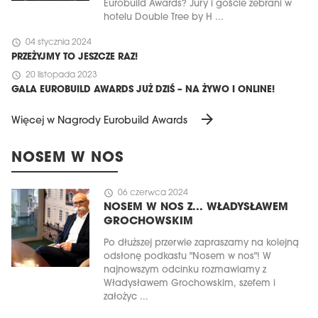
Eurobuild Awards? Jury i goście zebrani w
hotelu Double Tree by H ...
schedule
04 stycznia 2024
PRZEŻYJMY TO JESZCZE RAZ!
schedule
20 listopada 2023
GALA EUROBUILD AWARDS JUŻ DZIŚ – NA ŻYWO I ONLINE!
arrow_forward
Więcej w Nagrody Eurobuild Awards
NOSEM W NOS
schedule
06 czerwca 2024
NOSEM W NOS Z... WŁADYSŁAWEM
GROCHOWSKIM
Po dłuższej przerwie zapraszamy na kolejną
odsłonę podkastu "Nosem w nos"! W
najnowszym odcinku rozmawiamy z
Władysławem Grochowskim, szefem i
założyc ...