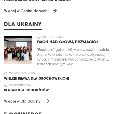
POLSKA JAKO NOWY HUB DATA CENTER
arrow_forward
Więcej w Centra danych
DLA UKRAINY
schedule
26 marca 2024
DACH NAD GŁOWĄ PRZYJACIÓŁ
"Eurobuild" gościł dziś w warszawskim hotelu
Arche Poloneza na konferencji dotyczącej
sytuacji mieszkaniowej uchodźców z Ukrainy.
Patronat nad tym wyd ...
schedule
29 listopada 2023
WIELKIE BRAWA DLA GROCHOWSKICH!
schedule
28 kwietnia 2022
PLATAN DLA UCHODŹCÓW
arrow_forward
Więcej w Dla Ukrainy