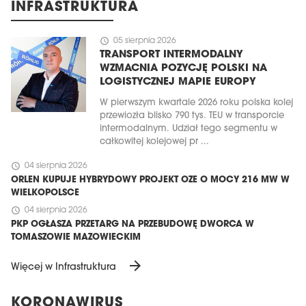
INFRASTRUKTURA
schedule
05 sierpnia 2026
TRANSPORT INTERMODALNY
WZMACNIA POZYCJĘ POLSKI NA
LOGISTYCZNEJ MAPIE EUROPY
W pierwszym kwartale 2026 roku polska kolej
przewiozła blisko 790 tys. TEU w transporcie
intermodalnym. Udział tego segmentu w
całkowitej kolejowej pr ...
schedule
04 sierpnia 2026
ORLEN KUPUJE HYBRYDOWY PROJEKT OZE O MOCY 216 MW W
WIELKOPOLSCE
schedule
04 sierpnia 2026
PKP OGŁASZA PRZETARG NA PRZEBUDOWĘ DWORCA W
TOMASZOWIE MAZOWIECKIM
arrow_forward
Więcej w Infrastruktura
KORONAWIRUS