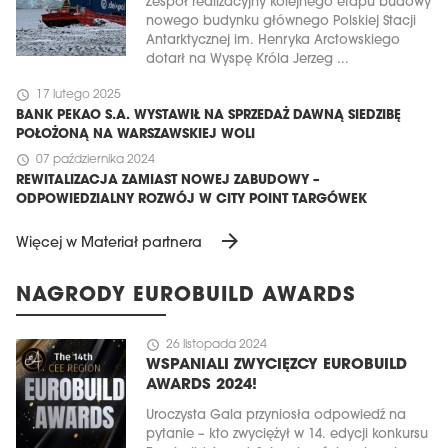
Zespół realizacyjny kolejnego etapu budowy
nowego budynku głównego Polskiej Stacji
Antarktycznej im. Henryka Arctowskiego
dotarł na Wyspę Króla Jerzeg ...
schedule
17 lutego 2025
BANK PEKAO S.A. WYSTAWIŁ NA SPRZEDAŻ DAWNĄ SIEDZIBĘ
POŁOŻONĄ NA WARSZAWSKIEJ WOLI
schedule
07 października 2024
REWITALIZACJA ZAMIAST NOWEJ ZABUDOWY –
ODPOWIEDZIALNY ROZWÓJ W CITY POINT TARGÓWEK
arrow_forward
Więcej w Materiał partnera
NAGRODY EUROBUILD AWARDS
schedule
26 listopada 2024
WSPANIALI ZWYCIĘZCY EUROBUILD
AWARDS 2024!
Uroczysta Gala przyniosła odpowiedź na
pytanie – kto zwyciężył w 14. edycji konkursu