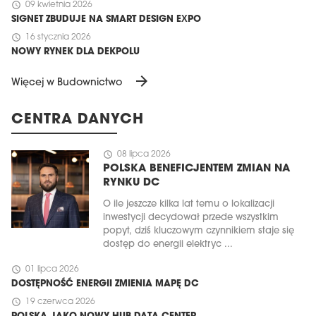
schedule
09 kwietnia 2026
SIGNET ZBUDUJE NA SMART DESIGN EXPO
schedule
16 stycznia 2026
NOWY RYNEK DLA DEKPOLU
arrow_forward
Więcej w Budownictwo
CENTRA DANYCH
schedule
08 lipca 2026
POLSKA BENEFICJENTEM ZMIAN NA
RYNKU DC
O ile jeszcze kilka lat temu o lokalizacji
inwestycji decydował przede wszystkim
popyt, dziś kluczowym czynnikiem staje się
dostęp do energii elektryc ...
schedule
01 lipca 2026
DOSTĘPNOŚĆ ENERGII ZMIENIA MAPĘ DC
schedule
19 czerwca 2026