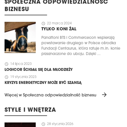
SPOŁECZNA ODPOWIEDZIALNOŚĆ
BIZNESU
schedule
22 marca 2024
TYLKO KONI ŻAL
Panattoni BTS i Commercecon wspierają
powstawanie drugiego w Polsce ośrodka
Fundacji Centaurus, która ratuje m.in. konie
przeznaczone do uboju. Dzięki ...
schedule
14 lipca 2023
LOGICOR ŚCIGAŁ SIĘ DLA MŁODZIEŻY
schedule
19 stycznia 2023
KRYZYS ENERGETYCZNY MOŻE BYĆ SZANSĄ
arrow_forward
Więcej w Społeczna odpowiedzialność biznesu
STYLE I WNĘTRZA
schedule
28 stycznia 2026