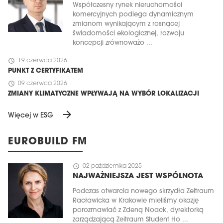
Współczesny rynek nieruchomości
komercyjnych podlega dynamicznym
zmianom wynikającym z rosnącej
świadomości ekologicznej, rozwoju
koncepcji zrównoważo ...
schedule
19 czerwca 2026
PUNKT Z CERTYFIKATEM
schedule
09 czerwca 2026
ZMIANY KLIMATYCZNE WPŁYWAJĄ NA WYBÓR LOKALIZACJI
arrow_forward
Więcej w ESG
EUROBUILD FM
schedule
02 października 2025
NAJWAŻNIEJSZA JEST WSPÓLNOTA
Podczas otwarcia nowego skrzydła Zeitraum
Racławicka w Krakowie mieliśmy okazję
porozmawiać z Zdeną Noack, dyrektorką
zarządzającą Zeitraum Student Ho ...