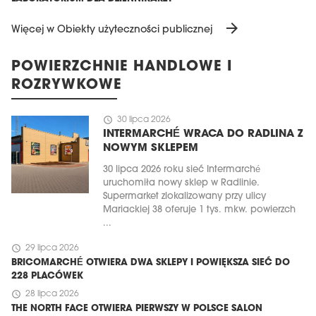
arrow_forward
Więcej w Obiekty użyteczności publicznej
POWIERZCHNIE HANDLOWE I
ROZRYWKOWE
schedule
30 lipca 2026
INTERMARCHÉ WRACA DO RADLINA Z
NOWYM SKLEPEM
30 lipca 2026 roku sieć Intermarché
uruchomiła nowy sklep w Radlinie.
Supermarket zlokalizowany przy ulicy
Mariackiej 38 oferuje 1 tys. mkw. powierzch
...
schedule
29 lipca 2026
BRICOMARCHÉ OTWIERA DWA SKLEPY I POWIĘKSZA SIEĆ DO
228 PLACÓWEK
schedule
28 lipca 2026
THE NORTH FACE OTWIERA PIERWSZY W POLSCE SALON