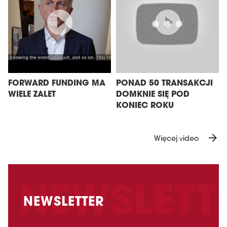
FORWARD FUNDING MA
PONAD 50 TRANSAKCJI
WIELE ZALET
DOMKNIE SIĘ POD
KONIEC ROKU
arrow_forward
Więcej video
NEWSLETTER