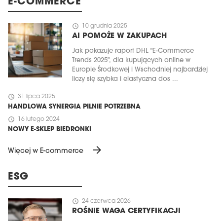
E-COMMERCE
schedule
10 grudnia 2025
AI POMOŻE W ZAKUPACH
Jak pokazuje raport DHL "E-Commerce
Trends 2025", dla kupujących online w
Europie Środkowej i Wschodniej najbardziej
liczy się szybka i elastyczna dos ...
schedule
31 lipca 2025
HANDLOWA SYNERGIA PILNIE POTRZEBNA
schedule
16 lutego 2024
NOWY E-SKLEP BIEDRONKI
arrow_forward
Więcej w E-commerce
ESG
schedule
24 czerwca 2026
ROŚNIE WAGA CERTYFIKACJI