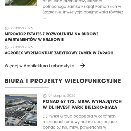
drugi etap przebudowy skrzydła
północnego Zamku Książąt Pomorskich w
Szczecinie. Inwestycja obejmowała również
...
schedule
29 lipca 2026
MERCATOR ESTATES Z POZWOLENIEM NA BUDOWĘ
APARTAMENTÓW W KRAKOWIE
schedule
27 lipca 2026
AGROBEX WYREMONTUJE ZABYTKOWY ZAMEK W ŻARACH
arrow_forward
Więcej w Architektura i urbanistyka
BIURA I PROJEKTY WIELOFUNKCYJNE
schedule
04 sierpnia 2026
PONAD 67 TYS. MKW. WYNAJĘTYCH
W DL INVEST PARK BIELSKO-BIAŁA
DL Invest Group podpisała w ostatnich
miesiącach umowy najmu obejmujące
ponad 67 tys. mkw. powierzchni w