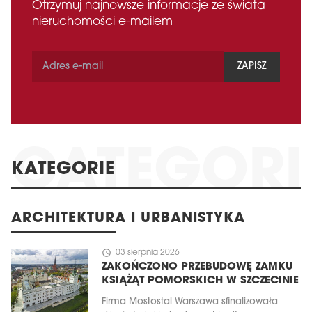
Otrzymuj najnowsze informacje ze świata
nieruchomości e-mailem
ZAPISZ
KATEGORIE
ARCHITEKTURA I URBANISTYKA
schedule
03 sierpnia 2026
ZAKOŃCZONO PRZEBUDOWĘ ZAMKU
KSIĄŻĄT POMORSKICH W SZCZECINIE
Firma Mostostal Warszawa sfinalizowała