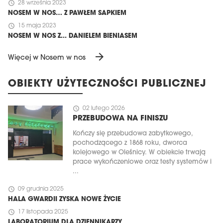
schedule
28 września 2023
NOSEM W NOS… Z PAWŁEM SAPKIEM
schedule
15 maja 2023
NOSEM W NOS Z... DANIELEM BIENIASEM
arrow_forward
Więcej w Nosem w nos
OBIEKTY UŻYTECZNOŚCI PUBLICZNEJ
schedule
02 lutego 2026
PRZEBUDOWA NA FINISZU
Kończy się przebudowa zabytkowego,
pochodzącego z 1868 roku, dworca
kolejowego w Oleśnicy. W obiekcie trwają
prace wykończeniowe oraz testy systemów i
...
schedule
09 grudnia 2025
HALA GWARDII ZYSKA NOWE ŻYCIE
schedule
17 listopada 2025
LABORATORIUM DLA DZIENNIKARZY