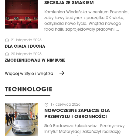
SECESJA ZE SMAKIEM
Kamienica Wiedeńska w centrum Poznania,
zabytkowy budynek z początku XX wieku,
odzyskała nowe życie. Wnętrza nowego
food hallu zaprojektowały pracowni ...
schedule
21 listopada 2025
DLA CIAŁA I DUCHA
schedule
20 listopada 2025
ZMODERNIZOWALI W NIMBUSIE
arrow_forward
Więcej w Style i wnętrza
TECHNOLOGIE
schedule
17 czerwca 2026
NOWOCZESNE ZAPLECZE DLA
PRZEMYSŁU I OBRONNOŚCI
Sieć Badawcza Łukasiewicz - Przemysłowy
Instytut Motoryzacji zakończył realizację