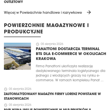
OUTLETOWY
arrow_forward
Więcej w Powierzchnie handlowe i rozrywkowe
POWIERZCHNIE MAGAZYNOWE I
PRODUKCYJNE
schedule
05 sierpnia 2026
PANATTONI DOSTARCZA TERMINAL
BTS DLA E-COMMERCE W OKOLICACH
KRAKOWA
Firma Panattoni ukończyła realizację
dedykowanego terminala logistycznego dla
jednego z wiodących graczy na rynku e-
commerce. W ramach kompleksu Panat ...
schedule
05 sierpnia 2026
ZAUTOMATYZOWANY MAGAZYN FIRMY LORENZ POWSTANIE W
STANOWICACH
schedule
05 sierpnia 2026