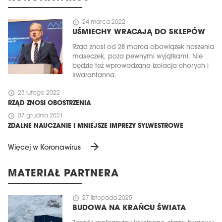
schedule
24 marca 2022
UŚMIECHY WRACAJĄ DO SKLEPÓW
Rząd znosi od 28 marca obowiązek noszenia
maseczek, poza pewnymi wyjątkami. Nie
będzie też wprowadzana izolacja chorych i
kwarantanna.
schedule
23 lutego 2022
RZĄD ZNOSI OBOSTRZENIA
schedule
07 grudnia 2021
ZDALNE NAUCZANIE I MNIEJSZE IMPREZY SYLWESTROWE
arrow_forward
Więcej w Koronawirus
MATERIAŁ PARTNERA
schedule
27 listopada 2025
BUDOWA NA KRAŃCU ŚWIATA