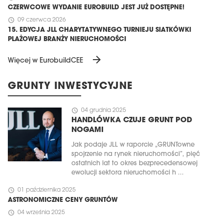
CZERWCOWE WYDANIE EUROBUILD JEST JUŻ DOSTĘPNE!
schedule
09 czerwca 2026
15. EDYCJA JLL CHARYTATYWNEGO TURNIEJU SIATKÓWKI
PLAŻOWEJ BRANŻY NIERUCHOMOŚCI
arrow_forward
Więcej w EurobuildCEE
GRUNTY INWESTYCYJNE
schedule
04 grudnia 2025
HANDLÓWKA CZUJE GRUNT POD
NOGAMI
Jak podaje JLL w raporcie „GRUNTowne
spojrzenie na rynek nieruchomości”, pięć
ostatnich lat to okres bezprecedensowej
ewolucji sektora nieruchomości h ...
schedule
01 października 2025
ASTRONOMICZNE CENY GRUNTÓW
schedule
04 września 2025