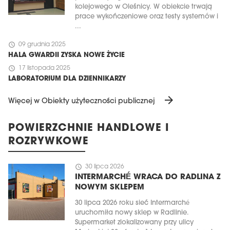
kolejowego w Oleśnicy. W obiekcie trwają
prace wykończeniowe oraz testy systemów i
...
schedule
09 grudnia 2025
HALA GWARDII ZYSKA NOWE ŻYCIE
schedule
17 listopada 2025
LABORATORIUM DLA DZIENNIKARZY
arrow_forward
Więcej w Obiekty użyteczności publicznej
POWIERZCHNIE HANDLOWE I
ROZRYWKOWE
schedule
30 lipca 2026
INTERMARCHÉ WRACA DO RADLINA Z
NOWYM SKLEPEM
30 lipca 2026 roku sieć Intermarché
uruchomiła nowy sklep w Radlinie.
Supermarket zlokalizowany przy ulicy