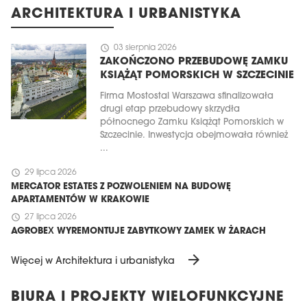
ARCHITEKTURA I URBANISTYKA
schedule
03 sierpnia 2026
ZAKOŃCZONO PRZEBUDOWĘ ZAMKU
KSIĄŻĄT POMORSKICH W SZCZECINIE
Firma Mostostal Warszawa sfinalizowała
drugi etap przebudowy skrzydła
północnego Zamku Książąt Pomorskich w
Szczecinie. Inwestycja obejmowała również
...
schedule
29 lipca 2026
MERCATOR ESTATES Z POZWOLENIEM NA BUDOWĘ
APARTAMENTÓW W KRAKOWIE
schedule
27 lipca 2026
AGROBEX WYREMONTUJE ZABYTKOWY ZAMEK W ŻARACH
arrow_forward
Więcej w Architektura i urbanistyka
BIURA I PROJEKTY WIELOFUNKCYJNE