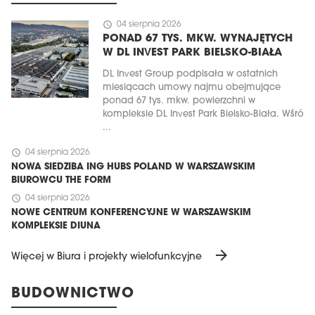
schedule
04 sierpnia 2026
PONAD 67 TYS. MKW. WYNAJĘTYCH
W DL INVEST PARK BIELSKO-BIAŁA
DL Invest Group podpisała w ostatnich
miesiącach umowy najmu obejmujące
ponad 67 tys. mkw. powierzchni w
kompleksie DL Invest Park Bielsko-Biała. Wśró
...
schedule
04 sierpnia 2026
NOWA SIEDZIBA ING HUBS POLAND W WARSZAWSKIM
BIUROWCU THE FORM
schedule
04 sierpnia 2026
NOWE CENTRUM KONFERENCYJNE W WARSZAWSKIM
KOMPLEKSIE DIUNA
arrow_forward
Więcej w Biura i projekty wielofunkcyjne
BUDOWNICTWO