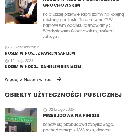
GROCHOWSKIM
Po dłuższej przerwie zapraszamy na kolejną
odsłonę podkastu "Nosem w nos"! W
najnowszym odcinku rozmawiamy z
Władysławem Grochowskim, szefem i
założyc ...
schedule
28 września 2023
NOSEM W NOS… Z PAWŁEM SAPKIEM
schedule
15 maja 2023
NOSEM W NOS Z... DANIELEM BIENIASEM
arrow_forward
Więcej w Nosem w nos
OBIEKTY UŻYTECZNOŚCI PUBLICZNEJ
schedule
02 lutego 2026
PRZEBUDOWA NA FINISZU
Kończy się przebudowa zabytkowego,
pochodzącego z 1868 roku, dworca