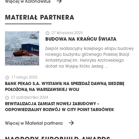
arrow_forward
Więcej w Koronawirus
MATERIAŁ PARTNERA
schedule
27 listopada 2025
BUDOWA NA KRAŃCU ŚWIATA
Zespół realizacyjny kolejnego etapu budowy
nowego budynku głównego Polskiej Stacji
Antarktycznej im. Henryka Arctowskiego
dotarł na Wyspę Króla Jerzeg ...
schedule
17 lutego 2025
BANK PEKAO S.A. WYSTAWIŁ NA SPRZEDAŻ DAWNĄ SIEDZIBĘ
POŁOŻONĄ NA WARSZAWSKIEJ WOLI
schedule
07 października 2024
REWITALIZACJA ZAMIAST NOWEJ ZABUDOWY –
ODPOWIEDZIALNY ROZWÓJ W CITY POINT TARGÓWEK
arrow_forward
Więcej w Materiał partnera