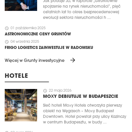
Jak podaje JLL w raporcie „GRUNTowne
spojrzenie na rynek nieruchomości”, pięć
ostatnich lat to okres bezprecedensowej
ewolucji sektora nieruchomości h ...
schedule
01 października 2025
ASTRONOMICZNE CENY GRUNTÓW
schedule
04 września 2025
FRIGO LOGISTICS ZAINWESTUJE W RADOMSKU
arrow_forward
Więcej w Grunty inwestycyjne
HOTELE
schedule
22 maja 2026
MOXY DEBIUTUJE W BUDAPESZCIE
Sieć hoteli Moxy Hotels otworzyła pierwszy
obiekt na Węgrzech – Moxy Budapest
Downtown. Hotel powstał przy ulicy Kazinczy
w centrum Budapesztu, w budy ...