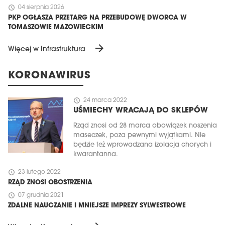
schedule
04 sierpnia 2026
PKP OGŁASZA PRZETARG NA PRZEBUDOWĘ DWORCA W
TOMASZOWIE MAZOWIECKIM
arrow_forward
Więcej w Infrastruktura
KORONAWIRUS
schedule
24 marca 2022
UŚMIECHY WRACAJĄ DO SKLEPÓW
Rząd znosi od 28 marca obowiązek noszenia
maseczek, poza pewnymi wyjątkami. Nie
będzie też wprowadzana izolacja chorych i
kwarantanna.
schedule
23 lutego 2022
RZĄD ZNOSI OBOSTRZENIA
schedule
07 grudnia 2021
ZDALNE NAUCZANIE I MNIEJSZE IMPREZY SYLWESTROWE