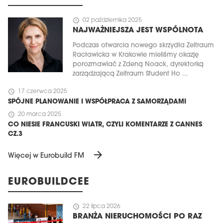
schedule
02 października 2025
NAJWAŻNIEJSZA JEST WSPÓLNOTA
Podczas otwarcia nowego skrzydła Zeitraum
Racławicka w Krakowie mieliśmy okazję
porozmawiać z Zdeną Noack, dyrektorką
zarządzającą Zeitraum Student Ho ...
schedule
17 czerwca 2025
SPÓJNE PLANOWANIE I WSPÓŁPRACA Z SAMORZĄDAMI
schedule
20 marca 2025
CO NIESIE FRANCUSKI WIATR, CZYLI KOMENTARZE Z CANNES
CZ.3
arrow_forward
Więcej w Eurobuild FM
EUROBUILDCEE
schedule
22 lipca 2026
BRANŻA NIERUCHOMOŚCI PO RAZ