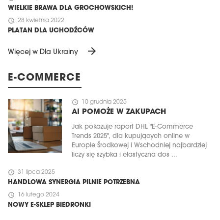
WIELKIE BRAWA DLA GROCHOWSKICH!
schedule
28 kwietnia 2022
PLATAN DLA UCHODŹCÓW
arrow_forward
Więcej w Dla Ukrainy
E-COMMERCE
schedule
10 grudnia 2025
AI POMOŻE W ZAKUPACH
Jak pokazuje raport DHL "E-Commerce
Trends 2025", dla kupujących online w
Europie Środkowej i Wschodniej najbardziej
liczy się szybka i elastyczna dos ...
schedule
31 lipca 2025
HANDLOWA SYNERGIA PILNIE POTRZEBNA
schedule
16 lutego 2024
NOWY E-SKLEP BIEDRONKI