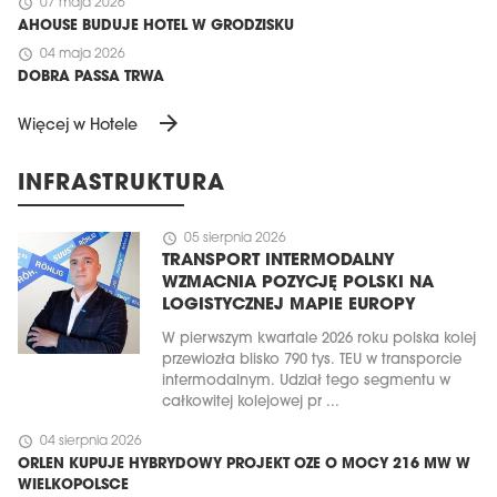
schedule
07 maja 2026
AHOUSE BUDUJE HOTEL W GRODZISKU
schedule
04 maja 2026
DOBRA PASSA TRWA
arrow_forward
Więcej w Hotele
INFRASTRUKTURA
schedule
05 sierpnia 2026
TRANSPORT INTERMODALNY
WZMACNIA POZYCJĘ POLSKI NA
LOGISTYCZNEJ MAPIE EUROPY
W pierwszym kwartale 2026 roku polska kolej
przewiozła blisko 790 tys. TEU w transporcie
intermodalnym. Udział tego segmentu w
całkowitej kolejowej pr ...
schedule
04 sierpnia 2026
ORLEN KUPUJE HYBRYDOWY PROJEKT OZE O MOCY 216 MW W
WIELKOPOLSCE