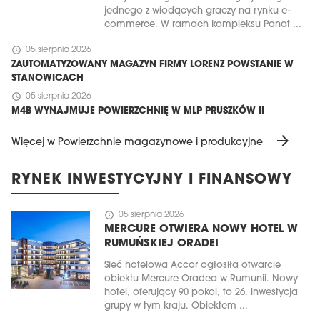
jednego z wiodących graczy na rynku e-
commerce. W ramach kompleksu Panat ...
schedule
05 sierpnia 2026
ZAUTOMATYZOWANY MAGAZYN FIRMY LORENZ POWSTANIE W
STANOWICACH
schedule
05 sierpnia 2026
M4B WYNAJMUJE POWIERZCHNIĘ W MLP PRUSZKÓW II
arrow_forward
Więcej w Powierzchnie magazynowe i produkcyjne
RYNEK INWESTYCYJNY I FINANSOWY
schedule
05 sierpnia 2026
MERCURE OTWIERA NOWY HOTEL W
RUMUŃSKIEJ ORADEI
Sieć hotelowa Accor ogłosiła otwarcie
obiektu Mercure Oradea w Rumunii. Nowy
hotel, oferujący 90 pokoi, to 26. inwestycja
grupy w tym kraju. Obiektem ...