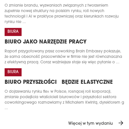
O zmianie brandu, wyzwaniach związanych z tworzeniem
zupełnie nowej struktury na polskim rynku, roli nowych
technologii i AI w praktyce prawniczej oraz kierunkach rozwoju
rynku nie ...
BIURA
BIURO JAKO NARZĘDZIE PRACY
Raport przygotowany przez coworking Brain Embassy pokazuje,
że sama obecność pracowników w firmie nie jest równoznaczna
z efektywną pracą. Coraz ważniejsze staje się więc pytanie o ...
BIURA
BIURO PRZYSZŁOŚCI BĘDZIE ELASTYCZNE
O dojrzewaniu rynku flex w Polsce, rosnącej roli korporacji,
zmianie podejścia właścicieli biurowców i przyszłości sektora
coworkingowego rozmawiamy z Michałem Kwintą, dyrektorem g
...
arrow_forward
Więcej w tym wydaniu