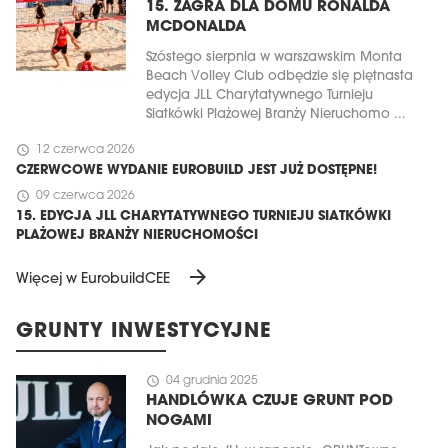
15. ZAGRA DLA DOMU RONALDA
MCDONALDA
Szóstego sierpnia w warszawskim Monta
Beach Volley Club odbędzie się piętnasta
edycja JLL Charytatywnego Turnieju
Siatkówki Plażowej Branży Nieruchomo ...
schedule
12 czerwca 2026
CZERWCOWE WYDANIE EUROBUILD JEST JUŻ DOSTĘPNE!
schedule
09 czerwca 2026
15. EDYCJA JLL CHARYTATYWNEGO TURNIEJU SIATKÓWKI
PLAŻOWEJ BRANŻY NIERUCHOMOŚCI
arrow_forward
Więcej w EurobuildCEE
GRUNTY INWESTYCYJNE
schedule
04 grudnia 2025
HANDLÓWKA CZUJE GRUNT POD
NOGAMI