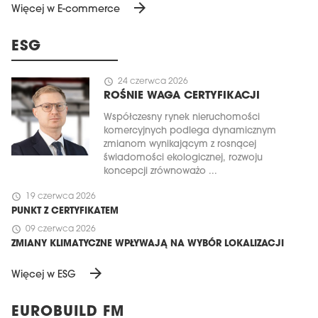
arrow_forward
Więcej w E-commerce
ESG
schedule
24 czerwca 2026
ROŚNIE WAGA CERTYFIKACJI
Współczesny rynek nieruchomości
komercyjnych podlega dynamicznym
zmianom wynikającym z rosnącej
świadomości ekologicznej, rozwoju
koncepcji zrównoważo ...
schedule
19 czerwca 2026
PUNKT Z CERTYFIKATEM
schedule
09 czerwca 2026
ZMIANY KLIMATYCZNE WPŁYWAJĄ NA WYBÓR LOKALIZACJI
arrow_forward
Więcej w ESG
EUROBUILD FM