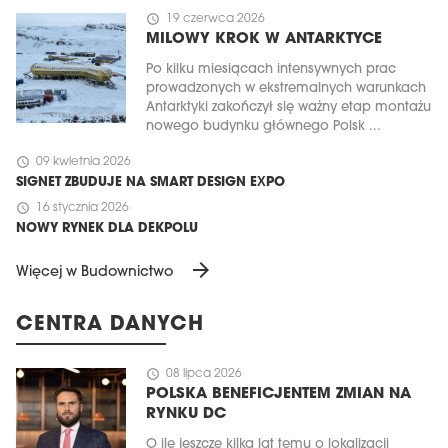
schedule
19 czerwca 2026
MILOWY KROK W ANTARKTYCE
Po kilku miesiącach intensywnych prac
prowadzonych w ekstremalnych warunkach
Antarktyki zakończył się ważny etap montażu
nowego budynku głównego Polsk ...
schedule
09 kwietnia 2026
SIGNET ZBUDUJE NA SMART DESIGN EXPO
schedule
16 stycznia 2026
NOWY RYNEK DLA DEKPOLU
arrow_forward
Więcej w Budownictwo
CENTRA DANYCH
schedule
08 lipca 2026
POLSKA BENEFICJENTEM ZMIAN NA
RYNKU DC
O ile jeszcze kilka lat temu o lokalizacji