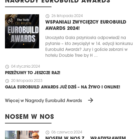
NAGRODY EUROBUILD AWARDS
schedule
26 listopada 2024
WSPANIALI ZWYCIĘZCY EUROBUILD
AWARDS 2024!
Uroczysta Gala przyniosła odpowiedź na
pytanie – kto zwyciężył w 14. edycji konkursu
Eurobuild Awards? Jury i goście zebrani w
hotelu Double Tree by H ...
schedule
04 stycznia 2024
PRZEŻYJMY TO JESZCZE RAZ!
schedule
20 listopada 2023
GALA EUROBUILD AWARDS JUŻ DZIŚ – NA ŻYWO I ONLINE!
arrow_forward
Więcej w Nagrody Eurobuild Awards
NOSEM W NOS
schedule
06 czerwca 2024
NOSEM W NOS Z... WŁADYSŁAWEM