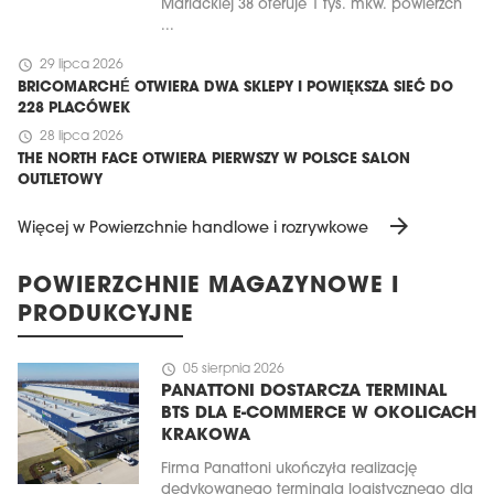
Mariackiej 38 oferuje 1 tys. mkw. powierzch
...
schedule
29 lipca 2026
BRICOMARCHÉ OTWIERA DWA SKLEPY I POWIĘKSZA SIEĆ DO
228 PLACÓWEK
schedule
28 lipca 2026
THE NORTH FACE OTWIERA PIERWSZY W POLSCE SALON
OUTLETOWY
arrow_forward
Więcej w Powierzchnie handlowe i rozrywkowe
POWIERZCHNIE MAGAZYNOWE I
PRODUKCYJNE
schedule
05 sierpnia 2026
PANATTONI DOSTARCZA TERMINAL
BTS DLA E-COMMERCE W OKOLICACH
KRAKOWA
Firma Panattoni ukończyła realizację
dedykowanego terminala logistycznego dla