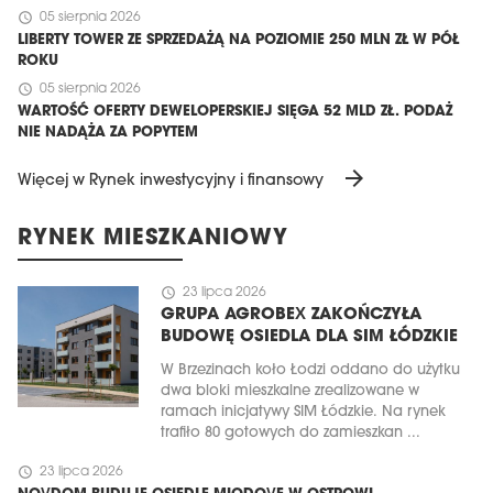
schedule
05 sierpnia 2026
LIBERTY TOWER ZE SPRZEDAŻĄ NA POZIOMIE 250 MLN ZŁ W PÓŁ
ROKU
schedule
05 sierpnia 2026
WARTOŚĆ OFERTY DEWELOPERSKIEJ SIĘGA 52 MLD ZŁ. PODAŻ
NIE NADĄŻA ZA POPYTEM
arrow_forward
Więcej w Rynek inwestycyjny i finansowy
RYNEK MIESZKANIOWY
schedule
23 lipca 2026
GRUPA AGROBEX ZAKOŃCZYŁA
BUDOWĘ OSIEDLA DLA SIM ŁÓDZKIE
W Brzezinach koło Łodzi oddano do użytku
dwa bloki mieszkalne zrealizowane w
ramach inicjatywy SIM Łódzkie. Na rynek
trafiło 80 gotowych do zamieszkan ...
schedule
23 lipca 2026