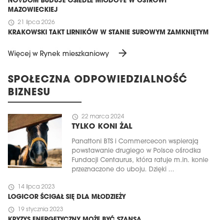
NOVDOM BUDUJE OSIEDLE MIODOVE W OSTROWI
MAZOWIECKIEJ
schedule
21 lipca 2026
KRAKOWSKI TAKT LIRNIKÓW W STANIE SUROWYM ZAMKNIĘTYM
arrow_forward
Więcej w Rynek mieszkaniowy
SPOŁECZNA ODPOWIEDZIALNOŚĆ
BIZNESU
schedule
22 marca 2024
TYLKO KONI ŻAL
Panattoni BTS i Commercecon wspierają
powstawanie drugiego w Polsce ośrodka
Fundacji Centaurus, która ratuje m.in. konie
przeznaczone do uboju. Dzięki ...
schedule
14 lipca 2023
LOGICOR ŚCIGAŁ SIĘ DLA MŁODZIEŻY
schedule
19 stycznia 2023
KRYZYS ENERGETYCZNY MOŻE BYĆ SZANSĄ