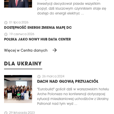
inwestycji decydował przede wszystkim
popyt, dziś kluczowym czynnikiem staje się
dostęp do energii elektryc ...
schedule
01 lipca 2026
DOSTĘPNOŚĆ ENERGII ZMIENIA MAPĘ DC
schedule
19 czerwca 2026
POLSKA JAKO NOWY HUB DATA CENTER
arrow_forward
Więcej w Centra danych
MAGAZYN
DLA UKRAINY
Wydanie 6 (308)
schedule
26 marca 2024
CZERWIEC 2026
DACH NAD GŁOWĄ PRZYJACIÓŁ
arrow_forward
Więcej w tym wydaniu
"Eurobuild" gościł dziś w warszawskim hotelu
Zamów teraz!
Arche Poloneza na konferencji dotyczącej
sytuacji mieszkaniowej uchodźców z Ukrainy.
Patronat nad tym wyd ...
schedule
29 listopada 2023