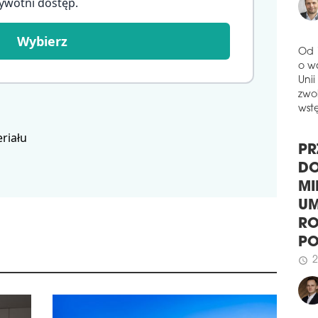
ywotni dostęp
.
pier
podd
Wybierz
schedule
2
WYB
Od 
o w
Pana
Unii
syst
zwol
Cons
wstę
(hal
riału
cert
prz
PR
wybu
DO
schedule
2
MI
BE
UM
Spół
RO
dwóc
P
cert
mię
2
schedule
budy
inwe