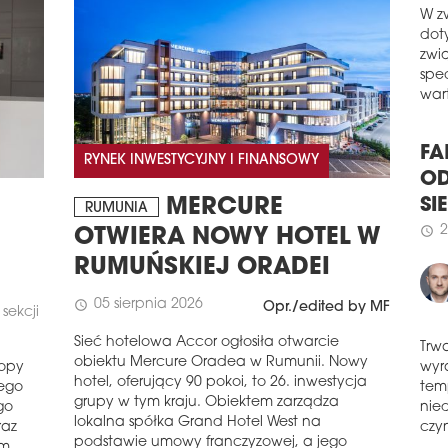
schedule
1
FO
W z
JA
dot
zwi
ML S
spe
moc
wart
kont
Prze
osta
RYNEK INWESTYCYJNY I FINANSOWY
FA
inwe
brut
OD
MERCURE
RUMUNIA
schedule
0
SI
OTWIERA NOWY HOTEL W
.KT
2
schedule
RUMUŃSKIEJ ORADEI
Biur
Esta
05 sierpnia 2026
schedule
Opr./edited by MF
sekcji
pozi
koń
Sieć hotelowa Accor ogłosiła otwarcie
na ś
obiektu Mercure Oradea w Rumunii. Nowy
ropy
Trw
proc
hotel, oferujący 90 pokoi, to 26. inwestycja
rego
wyr
grupy w tym kraju. Obiektem zarządza
go
schedule
3
tem
lokalna spółka Grand Hotel West na
raz
nie
KU
podstawie umowy franczyzowej, a jego
ym