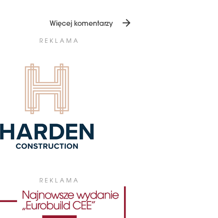
nikiem ryzyka biznesowego dla ret ...
22 roku Globalworth uzyskał dla
ego rumuńskiego portfolio 47 różnych
yfikatów dotyczących kwestii ESG .
arrow_forward
Więcej komentarzy
azły się wśród nich akredytacje LEED,
M, WELL Health & Safety oraz
REKLAMA
ess4you.
1 stycznia 2023
ZY SIĘ ESG I EKONOMIA
y czwarte najemców wymienia ESG wśród
iu najważniejszych czynników wyboru
uchomości – wynika z badania CBRE.
rugim miejscu znalazła się wydajność
omiczna obiektu, którą wśród pięciu
ażniejszych cech wskazało 67 proc.
emców.
5 stycznia 2023
ROWA EMISJA W CEMENTOWNI
JAWY
REKLAMA
ntownia Kujawy stanie się pierwszą w
ce zeroemisyjną cementownią. Lafarge