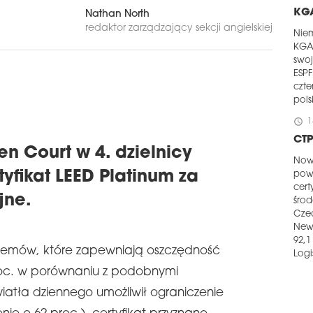
KGA
Nathan North
redaktor zarządzający sekcji angielskiej
Nie
KGA
swo
ESPF
czte
pol
schedule
1
CT
n Court w 4. dzielnicy
Now
tyfikat LEED Platinum za
powi
cert
jne.
śro
Cze
New
92,1
temów, które zapewniają oszczędność
Logis
roc. w porównaniu z podobnymi
schedule
0
iatła dziennego umożliwił ograniczenie
EXC