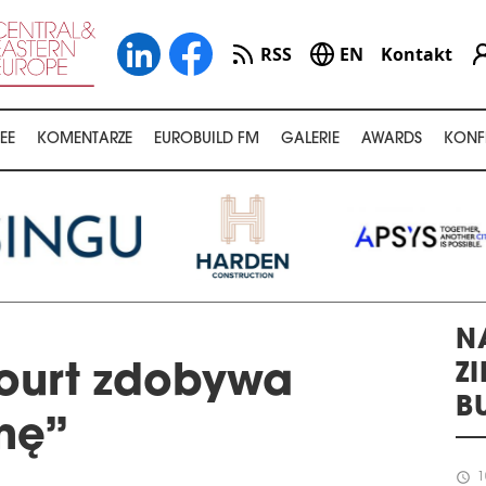
RSS
EN
Kontakt
EE
KOMENTARZE
EUROBUILD FM
GALERIE
AWARDS
KONF
N
Z
ourt zdobywa
B
nę”
schedule
1