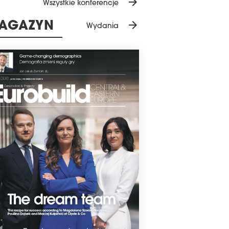
yfikat BREEAM na poziomie Excellent.
arrow_forward
Wszystkie konferencje
kana ocena ma status In-Use, a zatem
łni potwierdza poziom
arrow_forward
AGAZYN
wiedzialności ekologicznej obiektu
Wydania
ślony w projekcie i wstępnych
gnozach.
7 marca 2023
OLADE LUBI SZCZECIN
lade zdobył certyfikat BREEAM na
yższym poziomie - Outstanding dla
u Szczecin III przy ul. Kniewskiej. Jest to
wsza tak wysoko certyfikowana
ierzchnia magazynowa w Polsce. Firma
era ponadto biuro regionalne w
ecinie.
3 marca 2023
ERWSZE DUŻE CENTRUM HANDLOWE
ERTYFIKATEM CARBON NET ZERO
pleks handlowo rozrywkowy Docks
sel otrzymał świadectwo neutralności