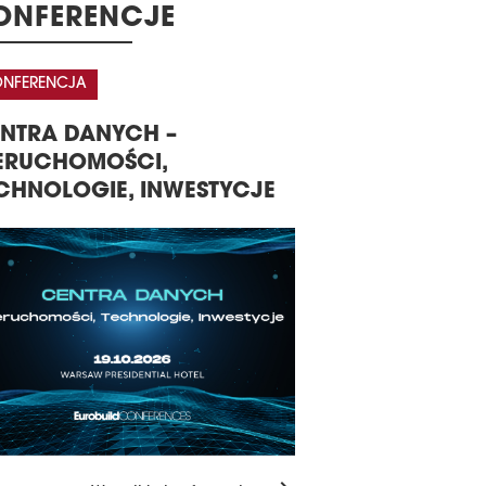
rwszy budynek zrealizowany w ramach
ONFERENCJE
cławskiego projektu Nowa Strzegomska
kał certyfikat BREEAM na poziomie
llent. Docelowo przy ul. Strzegomskiej
KONFERENCJA
GALA WRĘCZENIA 
powstać pięć biurowców o powierzchni
5 tys. mkw. każdy.
32. DOROCZNA
THE 16TH CEN
2 marca 2023
KONFERENCJA RYNKU
EASTERN EUR
ATYNOWY P180
NIERUCHOMOŚCI
EUROBUILDCE
cie energii mniejsze o niemal 48 proc.,
KOMERCYJNYCH W POLSCE
ie 4 mln l wody zaoszczędzonej w
u roku i emisja CO2 zredukowana o
d 3,9 tys. ton – takie oszczędności
ruje warszawski biurowiec P180,
lizowany przez Skanskę w Warszawie
 metrze Wilanowska. Inwestycja
ymała właśnie certyfikat LEED Core &
l na platynowym poziomie.
6 marca 2023
PTON BY HILTON JEST EXCELLENT
l Hampton by Hilton w łódzkim
leksie Hi Piotrkowska otrzymał