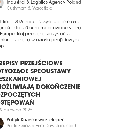
Szczepan Gowin
, Partner, Head of
wsze inwestycje, a kolejne są
Industrial & Logistics Agency Poland
awane procesowi certyfikacji.
Cushman & Wakefield
3 lutego 2023
ITNIE W SZCZECINIE
1 lipca 2026 roku przesyłki e-commerce
artości do 150 euro importowane spoza
ttoni otrzymał ocenę Outstanding w
 Europejskiej przestaną korzystać ze
emie BREEAM International New
nienia z cła, a w okresie przejściowym –
truction dla Panattoni Park Szczecin III
p ...
a A i B). To pierwszy tak wysoki poziom
yfikacji na rynku nieruchomości
emysłowych w Polsce dla nowo
ZEPISY PRZEJŚCIOWE
dowanej inwestycji.
TYCZĄCE SPECUSTAWY
3 lutego 2023
ESZKANIOWEJ
MOSPHERE RUSZA PO BREEAM
OŻLIWIAJĄ DOKOŃCZENIE
ka Nexity Polska rozpoczęła realizację
ZPOCZĘTYCH
h budynków, które ubiegają się o
OSTĘPOWAŃ
yfikat BREEAM. Ocenę w
dzynarodowym standardzie przejdą
9 czerwca 2026
nki City i Central w warszawskiej
stycji Bemosphere.
Patryk Kozierkiewicz
, ekspert
Polski Związek Firm Deweloperskich