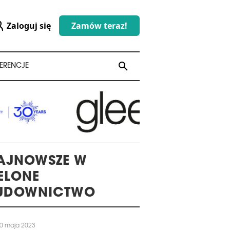
Zaloguj się
Zamów teraz!
search
search
ERENCJE
AJNOWSZE W
IELONE
UDOWNICTWO
0 maja 2023