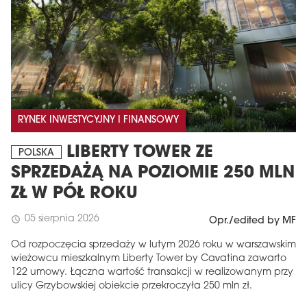
RYNEK INWESTYCYJNY I FINANSOWY
LIBERTY TOWER ZE
POLSKA
SPRZEDAŻĄ NA POZIOMIE 250 MLN
ZŁ W PÓŁ ROKU
05 sierpnia 2026
schedule
Opr./edited by MF
Od rozpoczęcia sprzedaży w lutym 2026 roku w warszawskim
wieżowcu mieszkalnym Liberty Tower by Cavatina zawarto
122 umowy. Łączna wartość transakcji w realizowanym przy
ulicy Grzybowskiej obiekcie przekroczyła 250 mln zł.