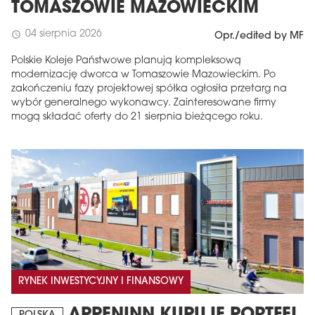
TOMASZOWIE MAZOWIECKIM
04 sierpnia 2026
schedule
Opr./edited by MF
Polskie Koleje Państwowe planują kompleksową
modernizację dworca w Tomaszowie Mazowieckim. Po
zakończeniu fazy projektowej spółka ogłosiła przetarg na
wybór generalnego wykonawcy. Zainteresowane firmy
mogą składać oferty do 21 sierpnia bieżącego roku.
RYNEK INWESTYCYJNY I FINANSOWY