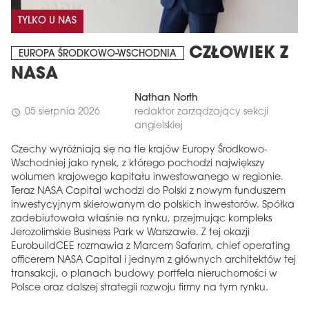
TYLKO U NAS
CZŁOWIEK Z
EUROPA ŚRODKOWO-WSCHODNIA
NASA
Nathan North
05 sierpnia 2026
redaktor zarządzający sekcji
schedule
angielskiej
Czechy wyróżniają się na tle krajów Europy Środkowo-
Wschodniej jako rynek, z którego pochodzi największy
wolumen krajowego kapitału inwestowanego w regionie.
Teraz NASA Capital wchodzi do Polski z nowym funduszem
inwestycyjnym skierowanym do polskich inwestorów. Spółka
zadebiutowała właśnie na rynku, przejmując kompleks
Jerozolimskie Business Park w Warszawie. Z tej okazji
EurobuildCEE rozmawia z Marcem Safarim, chief operating
officerem NASA Capital i jednym z głównych architektów tej
transakcji, o planach budowy portfela nieruchomości w
Polsce oraz dalszej strategii rozwoju firmy na tym rynku.