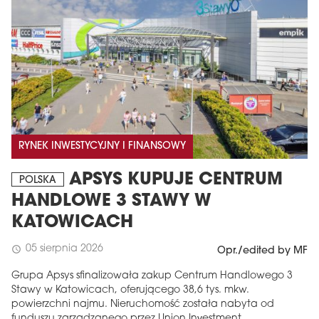
RYNEK INWESTYCYJNY I FINANSOWY
APSYS KUPUJE CENTRUM
POLSKA
HANDLOWE 3 STAWY W
KATOWICACH
05 sierpnia 2026
schedule
Opr./edited by MF
Grupa Apsys sfinalizowała zakup Centrum Handlowego 3
Stawy w Katowicach, oferującego 38,6 tys. mkw.
powierzchni najmu. Nieruchomość została nabyta od
funduszu zarządzanego przez Union Investment.