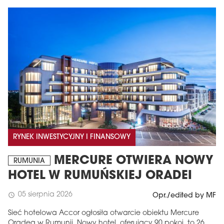
RYNEK INWESTYCYJNY I FINANSOWY
MERCURE OTWIERA NOWY
RUMUNIA
HOTEL W RUMUŃSKIEJ ORADEI
05 sierpnia 2026
schedule
Opr./edited by MF
Sieć hotelowa Accor ogłosiła otwarcie obiektu Mercure
Oradea w Rumunii. Nowy hotel, oferujący 90 pokoi, to 26.