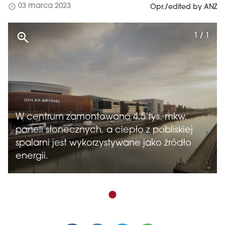
schedule
03 marca 2023
Opr./edited by ANZ
1 / 1
W centrum zamontowano 4,5 tys. mkw.
paneli słonecznych, a ciepło z pobliskiej
spalarni jest wykorzystywane jako źródło
energii.