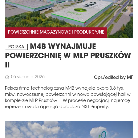
POWIERZCHNIE MAGAZYNOWE I PRODUKCYJNE
M4B WYNAJMUJE
POLSKA
POWIERZCHNIĘ W MLP PRUSZKÓW
II
05 sierpnia 2026
schedule
Opr./edited by MF
Polska firma technologiczna M4B wynajęła około 3,6 tys.
mkw. nowoczesnej powierzchni w nowo powstającej hali w
kompleksie MLP Pruszków II. W procesie negocjacji najemcę
reprezentowała agencja doradcza NXT Property.