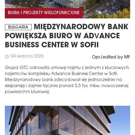
BIURA I PROJEKTY WIELOFUNKCYJNE
MIĘDZYNARODOWY BANK
BUŁGARIA
POWIĘKSZA BIURO W ADVANCE
BUSINESS CENTER W SOFII
04 sierpnia 2026
schedule
Opr./edited by MF
Grupa GTC odnowiła umowę najmu z jednym z kluczowych
najemców kompleksu Advance Business Center w Sofii.
Międzynarodowy bank zdecydował się jednocześnie na
ekspansję i zajmie łącznie ponad 5,5 tys. mkw. nowoczesnej
powierzchni biurowej.