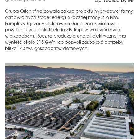
schedule
Opr./edited by MF
Grupa Orlen sfinalizowała zakup projektu hybrydowej farmy
odnawialnych źródeł energii o łącznej mocy 216 MW.
Kompleks, łączący elektrownię słoneczną z wiatrową,
powstanie w gminie Kazimierz Biskupi w województwie
wielkopolskim. Roczna produkcja energii elektrycznej ma
wynieść około 315 GWh, co pozwoli zaspokoić potrzeby
blisko 143 tys. gospodarstw domowych.