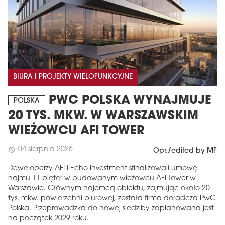
BIURA I PROJEKTY WIELOFUNKCYJNE
PWC POLSKA WYNAJMUJE
POLSKA
20 TYS. MKW. W WARSZAWSKIM
WIEŻOWCU AFI TOWER
04 sierpnia 2026
schedule
Opr./edited by MF
Deweloperzy AFI i Echo Investment sfinalizowali umowę
najmu 11 pięter w budowanym wieżowcu AFI Tower w
Warszawie. Głównym najemcą obiektu, zajmując około 20
tys. mkw. powierzchni biurowej, została firma doradcza PwC
Polska. Przeprowadzka do nowej siedziby zaplanowana jest
na początek 2029 roku.