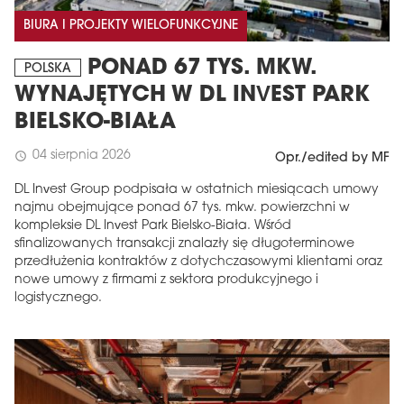
BIURA I PROJEKTY WIELOFUNKCYJNE
PONAD 67 TYS. MKW.
POLSKA
WYNAJĘTYCH W DL INVEST PARK
BIELSKO-BIAŁA
04 sierpnia 2026
schedule
Opr./edited by MF
DL Invest Group podpisała w ostatnich miesiącach umowy
najmu obejmujące ponad 67 tys. mkw. powierzchni w
kompleksie DL Invest Park Bielsko-Biała. Wśród
sfinalizowanych transakcji znalazły się długoterminowe
przedłużenia kontraktów z dotychczasowymi klientami oraz
nowe umowy z firmami z sektora produkcyjnego i
logistycznego.