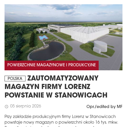
POWIERZCHNIE MAGAZYNOWE I PRODUKCYJNE
ZAUTOMATYZOWANY
POLSKA
MAGAZYN FIRMY LORENZ
POWSTANIE W STANOWICACH
05 sierpnia 2026
schedule
Opr./edited by MF
Przy zakładzie produkcyjnym firmy Lorenz w Stanowicach
powstaje nowy magazyn o powierzchni około 16 tys. mkw.