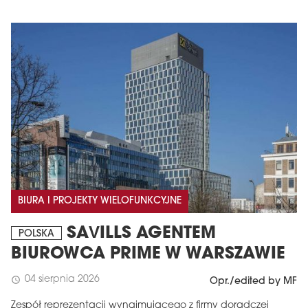
BIURA I PROJEKTY WIELOFUNKCYJNE
SAVILLS AGENTEM
POLSKA
BIUROWCA PRIME W WARSZAWIE
04 sierpnia 2026
schedule
Opr./edited by MF
Zespół reprezentacji wynajmującego z firmy doradczej