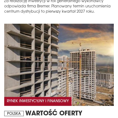
Za realizację inwestycji w roli generalnego wykonawcy
odpowiada firma Bremer. Planowany termin uruchomienia
centrum dystrybucji to pierwszy kwartał 2027 roku.
MAGAZYN
Wydanie 6 (308)
CZERWIEC 2026
arrow_forward
Więcej w tym wydaniu
Zamów teraz!
RYNEK INWESTYCYJNY I FINANSOWY
WARTOŚĆ OFERTY
POLSKA