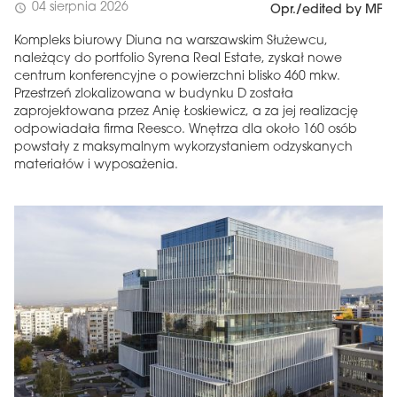
04 sierpnia 2026
schedule
Opr./edited by MF
Kompleks biurowy Diuna na warszawskim Służewcu,
należący do portfolio Syrena Real Estate, zyskał nowe
centrum konferencyjne o powierzchni blisko 460 mkw.
Przestrzeń zlokalizowana w budynku D została
zaprojektowana przez Anię Łoskiewicz, a za jej realizację
odpowiadała firma Reesco. Wnętrza dla około 160 osób
powstały z maksymalnym wykorzystaniem odzyskanych
materiałów i wyposażenia.