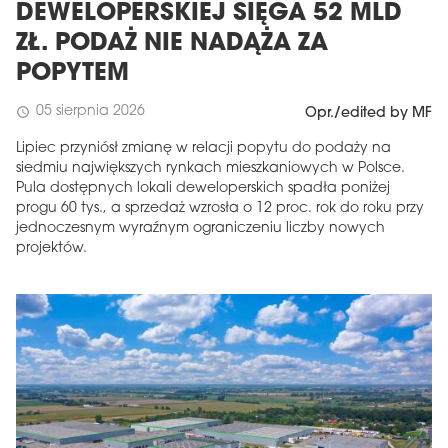
DEWELOPERSKIEJ SIĘGA 52 MLD
ZŁ. PODAŻ NIE NADĄŻA ZA
POPYTEM
05 sierpnia 2026
schedule
Opr./edited by MF
Lipiec przyniósł zmianę w relacji popytu do podaży na
siedmiu największych rynkach mieszkaniowych w Polsce.
Pula dostępnych lokali deweloperskich spadła poniżej
progu 60 tys., a sprzedaż wzrosła o 12 proc. rok do roku przy
jednoczesnym wyraźnym ograniczeniu liczby nowych
projektów.