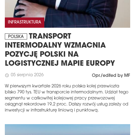
INFRASTRUKTURA
TRANSPORT
POLSKA
INTERMODALNY WZMACNIA
POZYCJĘ POLSKI NA
LOGISTYCZNEJ MAPIE EUROPY
05 sierpnia 2026
schedule
Opr./edited by MF
W pierwszym kwartale 2026 roku polska kolej przewiozła
blisko 790 tys. TEU w transporcie intermodalnym. Udział tego
segmentu w całkowitej kolejowej pracy przewozowej
osiągnął rekordowe 19,2 proc. Dalszy rozwój usług zależy od
inwestycji w infrastrukturę liniową i punktową.