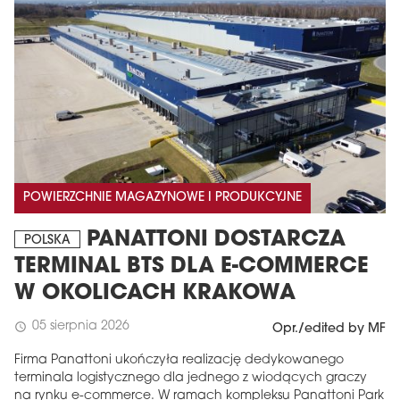
POWIERZCHNIE MAGAZYNOWE I PRODUKCYJNE
PANATTONI DOSTARCZA
POLSKA
TERMINAL BTS DLA E-COMMERCE
W OKOLICACH KRAKOWA
05 sierpnia 2026
schedule
Opr./edited by MF
Firma Panattoni ukończyła realizację dedykowanego
terminala logistycznego dla jednego z wiodących graczy
na rynku e-commerce. W ramach kompleksu Panattoni Park