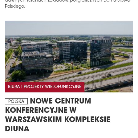
dawnych terenach zakładów poligraficznych Domu Słowa
Polskiego.
BIURA I PROJEKTY WIELOFUNKCYJNE
NOWE CENTRUM
POLSKA
KONFERENCYJNE W
WARSZAWSKIM KOMPLEKSIE
DIUNA