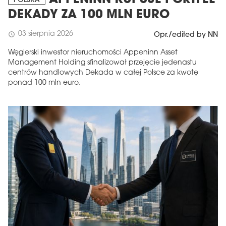
APPENINN KUPUJE PORTFEL
POLSKA
DEKADY ZA 100 MLN EURO
03 sierpnia 2026
schedule
Opr./edited by NN
Węgierski inwestor nieruchomości Appeninn Asset
Management Holding sfinalizował przejęcie jedenastu
centrów handlowych Dekada w całej Polsce za kwotę
ponad 100 mln euro.