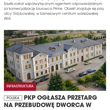
Savills został współwyłącznym agentem odpowiedzialnym
za komercjalizację biurowca Prime. Obiekt znajduje się przy
ulicy Grzybowskiej, w biznesowym centrum warszawskiej
Woli.
INFRASTRUKTURA
PKP OGŁASZA PRZETARG
POLSKA
NA PRZEBUDOWĘ DWORCA W