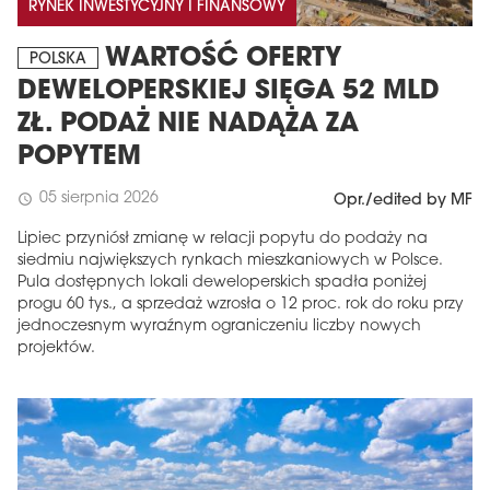
RYNEK INWESTYCYJNY I FINANSOWY
WARTOŚĆ OFERTY
POLSKA
DEWELOPERSKIEJ SIĘGA 52 MLD
ZŁ. PODAŻ NIE NADĄŻA ZA
POPYTEM
05 sierpnia 2026
schedule
Opr./edited by MF
Lipiec przyniósł zmianę w relacji popytu do podaży na
siedmiu największych rynkach mieszkaniowych w Polsce.
Pula dostępnych lokali deweloperskich spadła poniżej
progu 60 tys., a sprzedaż wzrosła o 12 proc. rok do roku przy
jednoczesnym wyraźnym ograniczeniu liczby nowych
projektów.