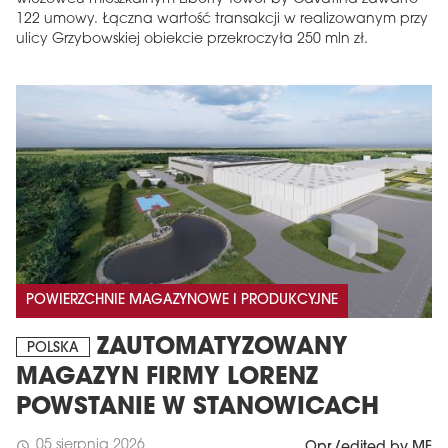
122 umowy. Łączna wartość transakcji w realizowanym przy
ulicy Grzybowskiej obiekcie przekroczyła 250 mln zł.
POWIERZCHNIE MAGAZYNOWE I PRODUKCYJNE
ZAUTOMATYZOWANY
POLSKA
MAGAZYN FIRMY LORENZ
POWSTANIE W STANOWICACH
05 sierpnia 2026
schedule
Opr./edited by MF