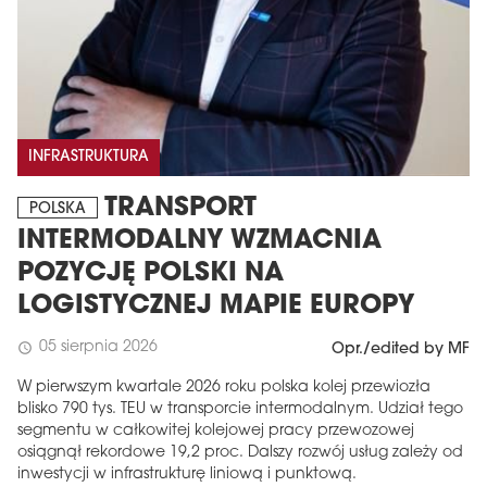
INFRASTRUKTURA
TRANSPORT
POLSKA
INTERMODALNY WZMACNIA
POZYCJĘ POLSKI NA
LOGISTYCZNEJ MAPIE EUROPY
05 sierpnia 2026
schedule
Opr./edited by MF
W pierwszym kwartale 2026 roku polska kolej przewiozła
blisko 790 tys. TEU w transporcie intermodalnym. Udział tego
segmentu w całkowitej kolejowej pracy przewozowej
osiągnął rekordowe 19,2 proc. Dalszy rozwój usług zależy od
inwestycji w infrastrukturę liniową i punktową.