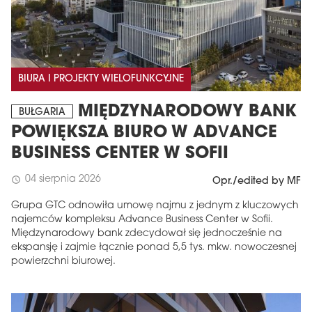
BIURA I PROJEKTY WIELOFUNKCYJNE
MIĘDZYNARODOWY BANK
BUŁGARIA
POWIĘKSZA BIURO W ADVANCE
BUSINESS CENTER W SOFII
04 sierpnia 2026
schedule
Opr./edited by MF
Grupa GTC odnowiła umowę najmu z jednym z kluczowych
najemców kompleksu Advance Business Center w Sofii.
Międzynarodowy bank zdecydował się jednocześnie na
ekspansję i zajmie łącznie ponad 5,5 tys. mkw. nowoczesnej
powierzchni biurowej.