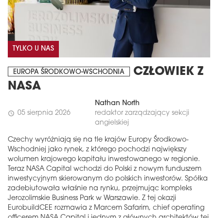
TYLKO U NAS
CZŁOWIEK Z
EUROPA ŚRODKOWO-WSCHODNIA
NASA
Nathan North
05 sierpnia 2026
redaktor zarządzający sekcji
schedule
angielskiej
Czechy wyróżniają się na tle krajów Europy Środkowo-
Wschodniej jako rynek, z którego pochodzi największy
wolumen krajowego kapitału inwestowanego w regionie.
Teraz NASA Capital wchodzi do Polski z nowym funduszem
inwestycyjnym skierowanym do polskich inwestorów. Spółka
zadebiutowała właśnie na rynku, przejmując kompleks
Jerozolimskie Business Park w Warszawie. Z tej okazji
EurobuildCEE rozmawia z Marcem Safarim, chief operating
officerem NASA Capital i jednym z głównych architektów tej