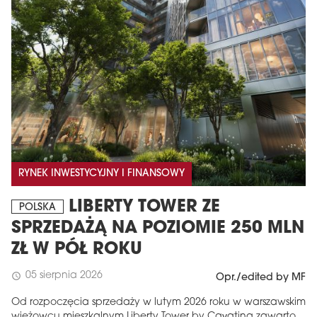
RYNEK INWESTYCYJNY I FINANSOWY
LIBERTY TOWER ZE
POLSKA
SPRZEDAŻĄ NA POZIOMIE 250 MLN
ZŁ W PÓŁ ROKU
05 sierpnia 2026
schedule
Opr./edited by MF
Od rozpoczęcia sprzedaży w lutym 2026 roku w warszawskim
wieżowcu mieszkalnym Liberty Tower by Cavatina zawarto