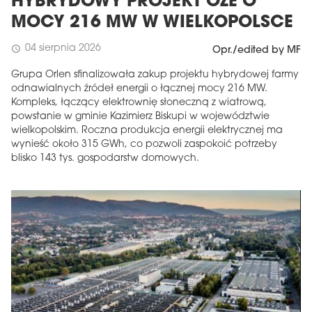
HYBRYDOWY PROJEKT OZE O
MOCY 216 MW W WIELKOPOLSCE
04 sierpnia 2026
schedule
Opr./edited by MF
Grupa Orlen sfinalizowała zakup projektu hybrydowej farmy
odnawialnych źródeł energii o łącznej mocy 216 MW.
Kompleks, łączący elektrownię słoneczną z wiatrową,
powstanie w gminie Kazimierz Biskupi w województwie
wielkopolskim. Roczna produkcja energii elektrycznej ma
wynieść około 315 GWh, co pozwoli zaspokoić potrzeby
blisko 143 tys. gospodarstw domowych.