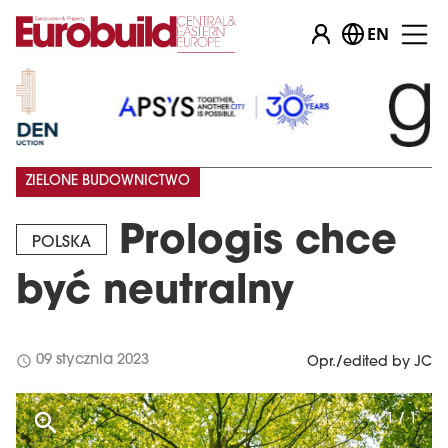
EN
…
ZIELONE BUDOWNICTWO
Prologis chce
POLSKA
być neutralny
schedule
09 stycznia 2023
Opr./edited by JC
1 / 1