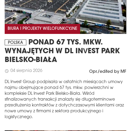
BIURA I PROJEKTY WIELOFUNKCYJNE
PONAD 67 TYS. MKW.
POLSKA
WYNAJĘTYCH W DL INVEST PARK
BIELSKO-BIAŁA
04 sierpnia 2026
schedule
Opr./edited by MF
DL Invest Group podpisała w ostatnich miesiącach umowy
najmu obejmujące ponad 67 tys. mkw. powierzchni w
kompleksie DL Invest Park Bielsko-Biała. Wśród
sfinalizowanych transakcji znalazły się długoterminowe
przedłużenia kontraktów z dotychczasowymi klientami oraz
nowe umowy z firmami z sektora produkcyjnego i
logistycznego.