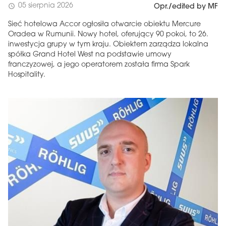
05 sierpnia 2026
schedule
Opr./edited by MF
Sieć hotelowa Accor ogłosiła otwarcie obiektu Mercure
Oradea w Rumunii. Nowy hotel, oferujący 90 pokoi, to 26.
inwestycja grupy w tym kraju. Obiektem zarządza lokalna
spółka Grand Hotel West na podstawie umowy
franczyzowej, a jego operatorem została firma Spark
Hospitality.