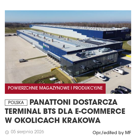
POWIERZCHNIE MAGAZYNOWE I PRODUKCYJNE
PANATTONI DOSTARCZA
POLSKA
TERMINAL BTS DLA E-COMMERCE
W OKOLICACH KRAKOWA
05 sierpnia 2026
schedule
Opr./edited by MF