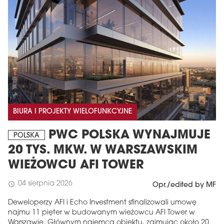
BIURA I PROJEKTY WIELOFUNKCYJNE
PWC POLSKA WYNAJMUJE
POLSKA
20 TYS. MKW. W WARSZAWSKIM
WIEŻOWCU AFI TOWER
04 sierpnia 2026
schedule
Opr./edited by MF
Deweloperzy AFI i Echo Investment sfinalizowali umowę
najmu 11 pięter w budowanym wieżowcu AFI Tower w
Warszawie. Głównym najemcą obiektu, zajmując około 20