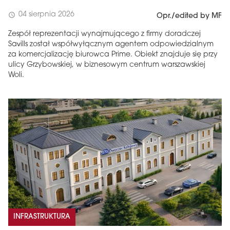
04 sierpnia 2026
schedule
Opr./edited by MF
Zespół reprezentacji wynajmującego z firmy doradczej
Savills został współwyłącznym agentem odpowiedzialnym
za komercjalizację biurowca Prime. Obiekt znajduje się przy
ulicy Grzybowskiej, w biznesowym centrum warszawskiej
Woli.
INFRASTRUKTURA