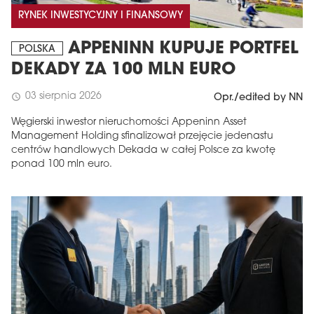
RYNEK INWESTYCYJNY I FINANSOWY
APPENINN KUPUJE PORTFEL
POLSKA
DEKADY ZA 100 MLN EURO
03 sierpnia 2026
schedule
Opr./edited by NN
Węgierski inwestor nieruchomości Appeninn Asset
Management Holding sfinalizował przejęcie jedenastu
centrów handlowych Dekada w całej Polsce za kwotę
ponad 100 mln euro.