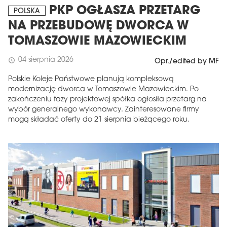
PKP OGŁASZA PRZETARG
POLSKA
NA PRZEBUDOWĘ DWORCA W
TOMASZOWIE MAZOWIECKIM
04 sierpnia 2026
schedule
Opr./edited by MF
Polskie Koleje Państwowe planują kompleksową
modernizację dworca w Tomaszowie Mazowieckim. Po
zakończeniu fazy projektowej spółka ogłosiła przetarg na
wybór generalnego wykonawcy. Zainteresowane firmy
mogą składać oferty do 21 sierpnia bieżącego roku.