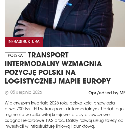
INFRASTRUKTURA
TRANSPORT
POLSKA
INTERMODALNY WZMACNIA
POZYCJĘ POLSKI NA
LOGISTYCZNEJ MAPIE EUROPY
05 sierpnia 2026
schedule
Opr./edited by MF
W pierwszym kwartale 2026 roku polska kolej przewiozła
blisko 790 tys. TEU w transporcie intermodalnym. Udział tego
segmentu w całkowitej kolejowej pracy przewozowej
osiągnął rekordowe 19,2 proc. Dalszy rozwój usług zależy od
inwestycji w infrastrukturę liniową i punktową.