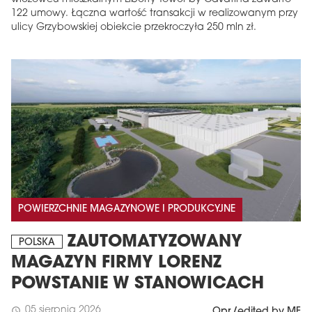
122 umowy. Łączna wartość transakcji w realizowanym przy
ulicy Grzybowskiej obiekcie przekroczyła 250 mln zł.
POWIERZCHNIE MAGAZYNOWE I PRODUKCYJNE
ZAUTOMATYZOWANY
POLSKA
MAGAZYN FIRMY LORENZ
POWSTANIE W STANOWICACH
05 sierpnia 2026
schedule
Opr./edited by MF