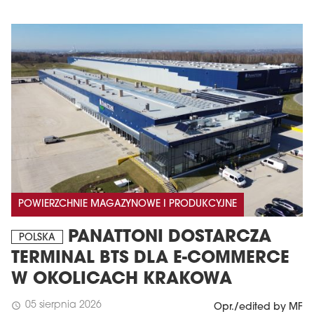
POWIERZCHNIE MAGAZYNOWE I PRODUKCYJNE
PANATTONI DOSTARCZA
POLSKA
TERMINAL BTS DLA E-COMMERCE
W OKOLICACH KRAKOWA
05 sierpnia 2026
schedule
Opr./edited by MF