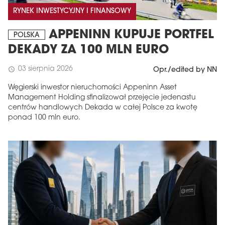
RYNEK INWESTYCYJNY I FINANSOWY
APPENINN KUPUJE PORTFEL
POLSKA
DEKADY ZA 100 MLN EURO
03 sierpnia 2026
schedule
Opr./edited by NN
Węgierski inwestor nieruchomości Appeninn Asset
Management Holding sfinalizował przejęcie jedenastu
centrów handlowych Dekada w całej Polsce za kwotę
ponad 100 mln euro.