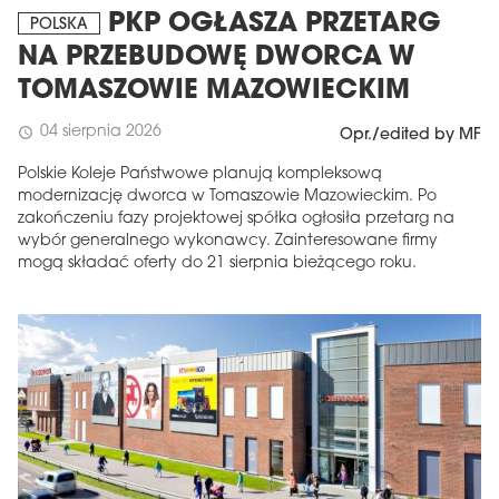
PKP OGŁASZA PRZETARG
POLSKA
NA PRZEBUDOWĘ DWORCA W
TOMASZOWIE MAZOWIECKIM
04 sierpnia 2026
schedule
Opr./edited by MF
Polskie Koleje Państwowe planują kompleksową
modernizację dworca w Tomaszowie Mazowieckim. Po
zakończeniu fazy projektowej spółka ogłosiła przetarg na
wybór generalnego wykonawcy. Zainteresowane firmy
mogą składać oferty do 21 sierpnia bieżącego roku.