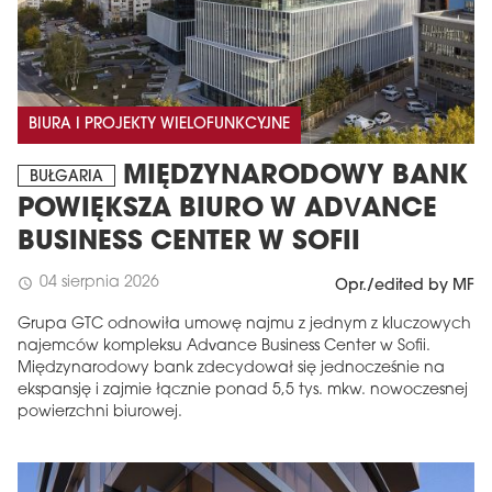
BIURA I PROJEKTY WIELOFUNKCYJNE
MIĘDZYNARODOWY BANK
BUŁGARIA
POWIĘKSZA BIURO W ADVANCE
BUSINESS CENTER W SOFII
04 sierpnia 2026
schedule
Opr./edited by MF
Grupa GTC odnowiła umowę najmu z jednym z kluczowych
najemców kompleksu Advance Business Center w Sofii.
Międzynarodowy bank zdecydował się jednocześnie na
ekspansję i zajmie łącznie ponad 5,5 tys. mkw. nowoczesnej
powierzchni biurowej.