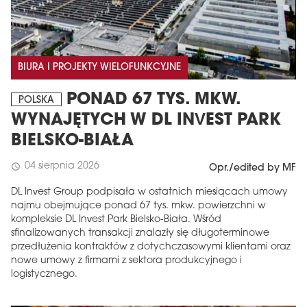
BIURA I PROJEKTY WIELOFUNKCYJNE
PONAD 67 TYS. MKW.
POLSKA
WYNAJĘTYCH W DL INVEST PARK
BIELSKO-BIAŁA
04 sierpnia 2026
schedule
Opr./edited by MF
DL Invest Group podpisała w ostatnich miesiącach umowy
najmu obejmujące ponad 67 tys. mkw. powierzchni w
kompleksie DL Invest Park Bielsko-Biała. Wśród
sfinalizowanych transakcji znalazły się długoterminowe
przedłużenia kontraktów z dotychczasowymi klientami oraz
nowe umowy z firmami z sektora produkcyjnego i
logistycznego.