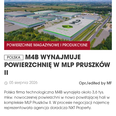
POWIERZCHNIE MAGAZYNOWE I PRODUKCYJNE
M4B WYNAJMUJE
POLSKA
POWIERZCHNIĘ W MLP PRUSZKÓW
II
05 sierpnia 2026
schedule
Opr./edited by MF
Polska firma technologiczna M4B wynajęła około 3,6 tys.
mkw. nowoczesnej powierzchni w nowo powstającej hali w
kompleksie MLP Pruszków II. W procesie negocjacji najemcę
reprezentowała agencja doradcza NXT Property.