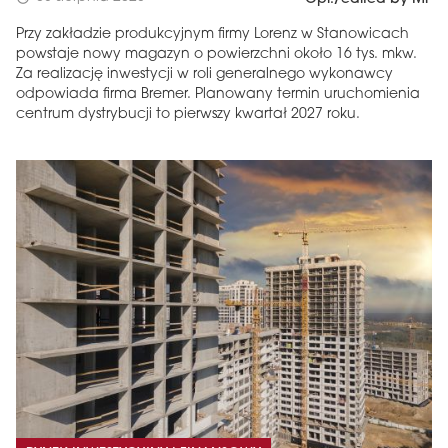
Przy zakładzie produkcyjnym firmy Lorenz w Stanowicach
powstaje nowy magazyn o powierzchni około 16 tys. mkw.
Za realizację inwestycji w roli generalnego wykonawcy
odpowiada firma Bremer. Planowany termin uruchomienia
centrum dystrybucji to pierwszy kwartał 2027 roku.
MAGAZYN
Wydanie 6 (308)
CZERWIEC 2026
arrow_forward
Więcej w tym wydaniu
Zamów teraz!