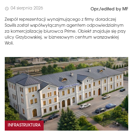
04 sierpnia 2026
schedule
Opr./edited by MF
Zespół reprezentacji wynajmującego z firmy doradczej
Savills został współwyłącznym agentem odpowiedzialnym
za komercjalizację biurowca Prime. Obiekt znajduje się przy
ulicy Grzybowskiej, w biznesowym centrum warszawskiej
Woli.
INFRASTRUKTURA