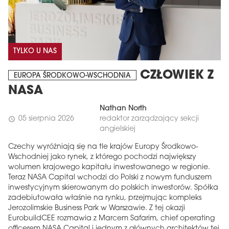
TYLKO U NAS
CZŁOWIEK Z
EUROPA ŚRODKOWO-WSCHODNIA
NASA
Nathan North
05 sierpnia 2026
redaktor zarządzający sekcji
schedule
angielskiej
Czechy wyróżniają się na tle krajów Europy Środkowo-
Wschodniej jako rynek, z którego pochodzi największy
wolumen krajowego kapitału inwestowanego w regionie.
Teraz NASA Capital wchodzi do Polski z nowym funduszem
inwestycyjnym skierowanym do polskich inwestorów. Spółka
zadebiutowała właśnie na rynku, przejmując kompleks
Jerozolimskie Business Park w Warszawie. Z tej okazji
EurobuildCEE rozmawia z Marcem Safarim, chief operating
officerem NASA Capital i jednym z głównych architektów tej