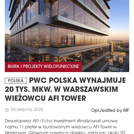
BIURA I PROJEKTY WIELOFUNKCYJNE
PWC POLSKA WYNAJMUJE
POLSKA
20 TYS. MKW. W WARSZAWSKIM
WIEŻOWCU AFI TOWER
04 sierpnia 2026
schedule
Opr./edited by MF
Deweloperzy AFI i Echo Investment sfinalizowali umowę
najmu 11 pięter w budowanym wieżowcu AFI Tower w
Warszawie. Głównym najemcą obiektu, zajmując około 20