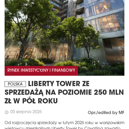
RYNEK INWESTYCYJNY I FINANSOWY
LIBERTY TOWER ZE
POLSKA
SPRZEDAŻĄ NA POZIOMIE 250 MLN
ZŁ W PÓŁ ROKU
05 sierpnia 2026
schedule
Opr./edited by MF
Od rozpoczęcia sprzedaży w lutym 2026 roku w warszawskim
wieżowcu mieszkalnym Liberty Tower by Cavatina zawarto