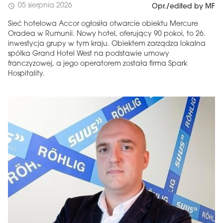
05 sierpnia 2026
schedule
Opr./edited by MF
Sieć hotelowa Accor ogłosiła otwarcie obiektu Mercure
Oradea w Rumunii. Nowy hotel, oferujący 90 pokoi, to 26.
inwestycja grupy w tym kraju. Obiektem zarządza lokalna
spółka Grand Hotel West na podstawie umowy
franczyzowej, a jego operatorem została firma Spark
Hospitality.