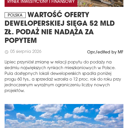
RYNEK INWESTYCYJNY I FINANSOWY
WARTOŚĆ OFERTY
POLSKA
DEWELOPERSKIEJ SIĘGA 52 MLD
ZŁ. PODAŻ NIE NADĄŻA ZA
POPYTEM
05 sierpnia 2026
schedule
Opr./edited by MF
Lipiec przyniósł zmianę w relacji popytu do podaży na
siedmiu największych rynkach mieszkaniowych w Polsce.
Pula dostępnych lokali deweloperskich spadła poniżej
progu 60 tys., a sprzedaż wzrosła o 12 proc. rok do roku przy
jednoczesnym wyraźnym ograniczeniu liczby nowych
projektów.