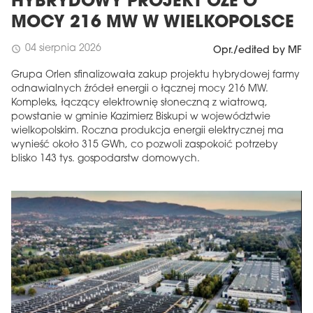
HYBRYDOWY PROJEKT OZE O
MOCY 216 MW W WIELKOPOLSCE
04 sierpnia 2026
schedule
Opr./edited by MF
Grupa Orlen sfinalizowała zakup projektu hybrydowej farmy
odnawialnych źródeł energii o łącznej mocy 216 MW.
Kompleks, łączący elektrownię słoneczną z wiatrową,
powstanie w gminie Kazimierz Biskupi w województwie
wielkopolskim. Roczna produkcja energii elektrycznej ma
wynieść około 315 GWh, co pozwoli zaspokoić potrzeby
blisko 143 tys. gospodarstw domowych.