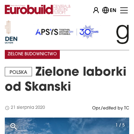
EN
ZIELONE BUDOWNICTWO
Zielone laborki
POLSKA
od Skanski
schedule
21 sierpnia 2020
Opr./edited by TC
1 / 5