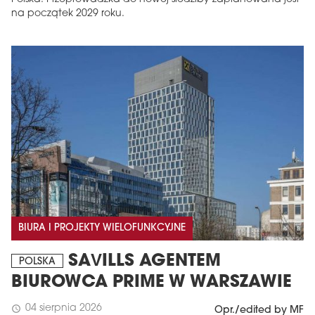
na początek 2029 roku.
BIURA I PROJEKTY WIELOFUNKCYJNE
SAVILLS AGENTEM
POLSKA
BIUROWCA PRIME W WARSZAWIE
04 sierpnia 2026
schedule
Opr./edited by MF