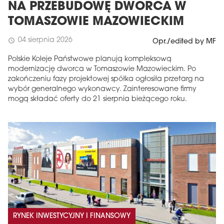
NA PRZEBUDOWĘ DWORCA W
TOMASZOWIE MAZOWIECKIM
04 sierpnia 2026
schedule
Opr./edited by MF
Polskie Koleje Państwowe planują kompleksową
modernizację dworca w Tomaszowie Mazowieckim. Po
zakończeniu fazy projektowej spółka ogłosiła przetarg na
wybór generalnego wykonawcy. Zainteresowane firmy
mogą składać oferty do 21 sierpnia bieżącego roku.
RYNEK INWESTYCYJNY I FINANSOWY