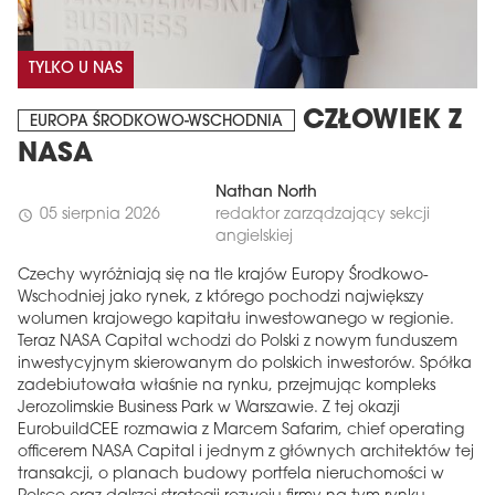
TYLKO U NAS
CZŁOWIEK Z
EUROPA ŚRODKOWO-WSCHODNIA
NASA
Nathan North
05 sierpnia 2026
redaktor zarządzający sekcji
schedule
angielskiej
Czechy wyróżniają się na tle krajów Europy Środkowo-
Wschodniej jako rynek, z którego pochodzi największy
wolumen krajowego kapitału inwestowanego w regionie.
Teraz NASA Capital wchodzi do Polski z nowym funduszem
inwestycyjnym skierowanym do polskich inwestorów. Spółka
zadebiutowała właśnie na rynku, przejmując kompleks
Jerozolimskie Business Park w Warszawie. Z tej okazji
EurobuildCEE rozmawia z Marcem Safarim, chief operating
officerem NASA Capital i jednym z głównych architektów tej
transakcji, o planach budowy portfela nieruchomości w