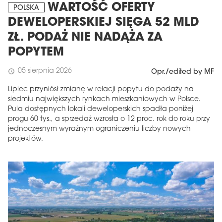
WARTOŚĆ OFERTY
POLSKA
DEWELOPERSKIEJ SIĘGA 52 MLD
ZŁ. PODAŻ NIE NADĄŻA ZA
POPYTEM
05 sierpnia 2026
schedule
Opr./edited by MF
Lipiec przyniósł zmianę w relacji popytu do podaży na
siedmiu największych rynkach mieszkaniowych w Polsce.
Pula dostępnych lokali deweloperskich spadła poniżej
progu 60 tys., a sprzedaż wzrosła o 12 proc. rok do roku przy
jednoczesnym wyraźnym ograniczeniu liczby nowych
projektów.