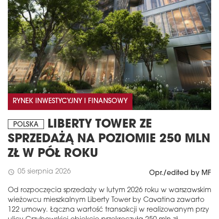
RYNEK INWESTYCYJNY I FINANSOWY
LIBERTY TOWER ZE
POLSKA
SPRZEDAŻĄ NA POZIOMIE 250 MLN
ZŁ W PÓŁ ROKU
05 sierpnia 2026
schedule
Opr./edited by MF
Od rozpoczęcia sprzedaży w lutym 2026 roku w warszawskim
wieżowcu mieszkalnym Liberty Tower by Cavatina zawarto
122 umowy. Łączna wartość transakcji w realizowanym przy