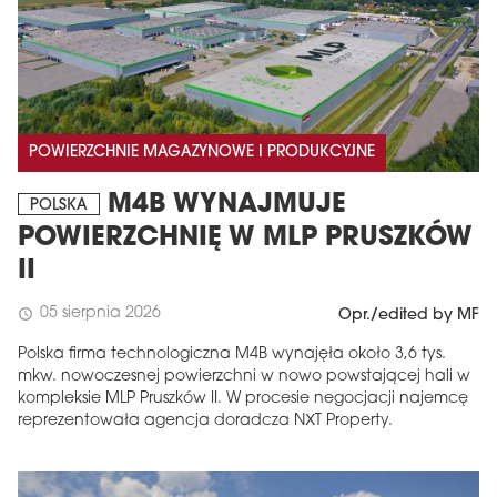
POWIERZCHNIE MAGAZYNOWE I PRODUKCYJNE
M4B WYNAJMUJE
POLSKA
POWIERZCHNIĘ W MLP PRUSZKÓW
II
05 sierpnia 2026
schedule
Opr./edited by MF
Polska firma technologiczna M4B wynajęła około 3,6 tys.
mkw. nowoczesnej powierzchni w nowo powstającej hali w
kompleksie MLP Pruszków II. W procesie negocjacji najemcę
reprezentowała agencja doradcza NXT Property.