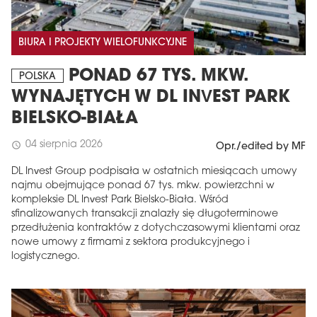
BIURA I PROJEKTY WIELOFUNKCYJNE
PONAD 67 TYS. MKW.
POLSKA
WYNAJĘTYCH W DL INVEST PARK
BIELSKO-BIAŁA
04 sierpnia 2026
schedule
Opr./edited by MF
DL Invest Group podpisała w ostatnich miesiącach umowy
najmu obejmujące ponad 67 tys. mkw. powierzchni w
kompleksie DL Invest Park Bielsko-Biała. Wśród
sfinalizowanych transakcji znalazły się długoterminowe
przedłużenia kontraktów z dotychczasowymi klientami oraz
nowe umowy z firmami z sektora produkcyjnego i
logistycznego.