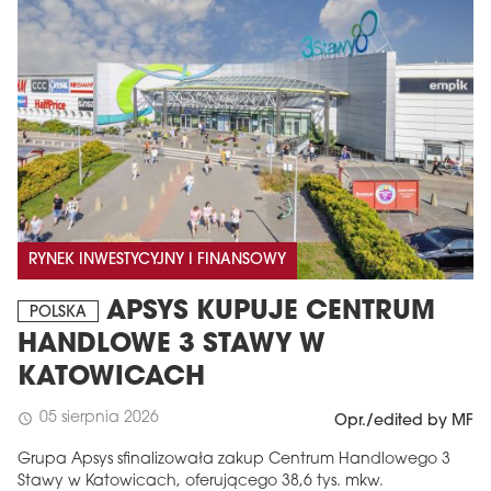
RYNEK INWESTYCYJNY I FINANSOWY
APSYS KUPUJE CENTRUM
POLSKA
HANDLOWE 3 STAWY W
KATOWICACH
05 sierpnia 2026
schedule
Opr./edited by MF
Grupa Apsys sfinalizowała zakup Centrum Handlowego 3
Stawy w Katowicach, oferującego 38,6 tys. mkw.