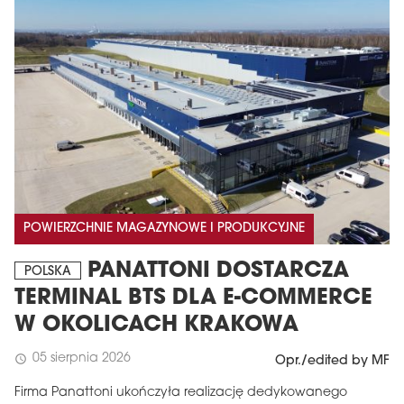
POWIERZCHNIE MAGAZYNOWE I PRODUKCYJNE
PANATTONI DOSTARCZA
POLSKA
TERMINAL BTS DLA E-COMMERCE
W OKOLICACH KRAKOWA
05 sierpnia 2026
schedule
Opr./edited by MF
Firma Panattoni ukończyła realizację dedykowanego