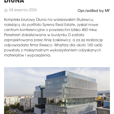
DIUNA
04 sierpnia 2026
schedule
Opr./edited by MF
Kompleks biurowy Diuna na warszawskim Służewcu,
należący do portfolio Syrena Real Estate, zyskał nowe
centrum konferencyjne o powierzchni blisko 460 mkw.
Przestrzeń zlokalizowana w budynku D została
zaprojektowana przez Anię Łoskiewicz, a za jej realizację
odpowiadała firma Reesco. Wnętrza dla około 160 osób
powstały z maksymalnym wykorzystaniem odzyskanych
materiałów i wyposażenia.