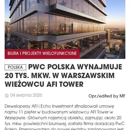
BIURA I PROJEKTY WIELOFUNKCYJNE
PWC POLSKA WYNAJMUJE
POLSKA
20 TYS. MKW. W WARSZAWSKIM
WIEŻOWCU AFI TOWER
04 sierpnia 2026
schedule
Opr./edited by MF
Deweloperzy AFI i Echo Investment sfinalizowali umowę
najmu 11 pięter w budowanym wieżowcu AFI Tower w
Warszawie. Głównym najemcą obiektu, zajmując około 20
tys. mkw. powierzchni biurowej, została firma doradcza PwC
Polska. Przeprowadzka do nowej siedziby zaplanowana jest