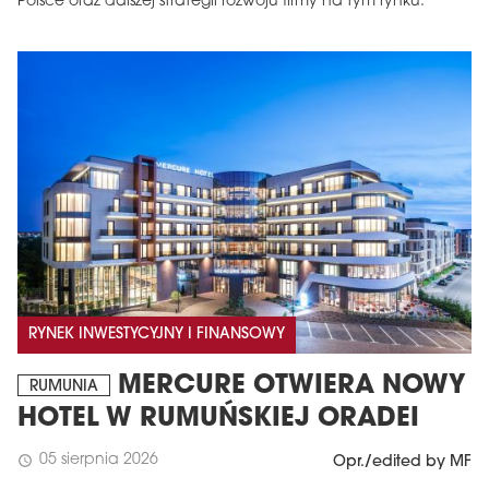
Polsce oraz dalszej strategii rozwoju firmy na tym rynku.
RYNEK INWESTYCYJNY I FINANSOWY
MERCURE OTWIERA NOWY
RUMUNIA
HOTEL W RUMUŃSKIEJ ORADEI
05 sierpnia 2026
schedule
Opr./edited by MF