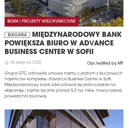
BIURA I PROJEKTY WIELOFUNKCYJNE
MIĘDZYNARODOWY BANK
BUŁGARIA
POWIĘKSZA BIURO W ADVANCE
BUSINESS CENTER W SOFII
04 sierpnia 2026
schedule
Opr./edited by MF
Grupa GTC odnowiła umowę najmu z jednym z kluczowych
najemców kompleksu Advance Business Center w Sofii.
Międzynarodowy bank zdecydował się jednocześnie na
ekspansję i zajmie łącznie ponad 5,5 tys. mkw. nowoczesnej
powierzchni biurowej.