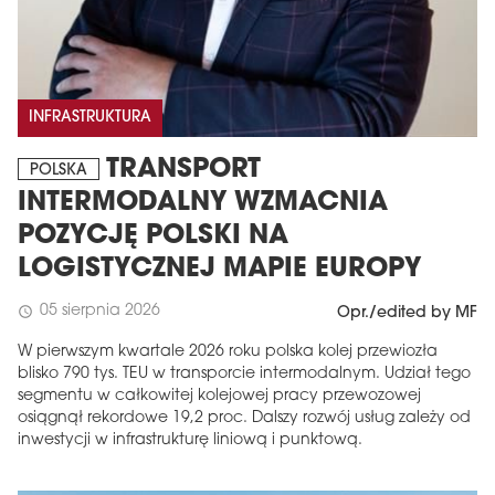
INFRASTRUKTURA
TRANSPORT
POLSKA
INTERMODALNY WZMACNIA
POZYCJĘ POLSKI NA
LOGISTYCZNEJ MAPIE EUROPY
05 sierpnia 2026
schedule
Opr./edited by MF
W pierwszym kwartale 2026 roku polska kolej przewiozła
blisko 790 tys. TEU w transporcie intermodalnym. Udział tego
segmentu w całkowitej kolejowej pracy przewozowej
osiągnął rekordowe 19,2 proc. Dalszy rozwój usług zależy od
inwestycji w infrastrukturę liniową i punktową.