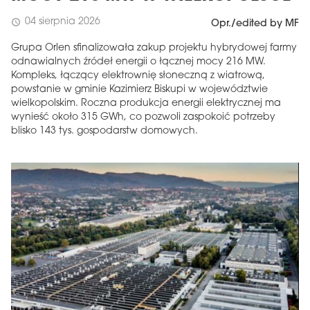
04 sierpnia 2026
schedule
Opr./edited by MF
Grupa Orlen sfinalizowała zakup projektu hybrydowej farmy
odnawialnych źródeł energii o łącznej mocy 216 MW.
Kompleks, łączący elektrownię słoneczną z wiatrową,
powstanie w gminie Kazimierz Biskupi w województwie
wielkopolskim. Roczna produkcja energii elektrycznej ma
wynieść około 315 GWh, co pozwoli zaspokoić potrzeby
blisko 143 tys. gospodarstw domowych.