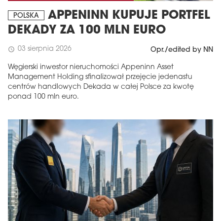
APPENINN KUPUJE PORTFEL
POLSKA
DEKADY ZA 100 MLN EURO
03 sierpnia 2026
schedule
Opr./edited by NN
Węgierski inwestor nieruchomości Appeninn Asset
Management Holding sfinalizował przejęcie jedenastu
centrów handlowych Dekada w całej Polsce za kwotę
ponad 100 mln euro.