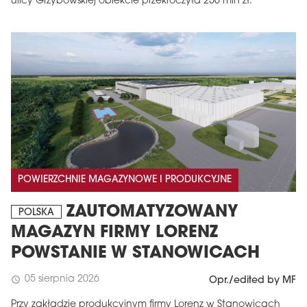
ulicy Grzybowskiej obiekcie przekroczyła 250 mln zł.
POWIERZCHNIE MAGAZYNOWE I PRODUKCYJNE
ZAUTOMATYZOWANY
POLSKA
MAGAZYN FIRMY LORENZ
POWSTANIE W STANOWICACH
05 sierpnia 2026
schedule
Opr./edited by MF
Przy zakładzie produkcyjnym firmy Lorenz w Stanowicach