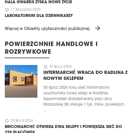
HALA GWARDII ZYSKA NOWE ŻYCIE
schedule
17 listopada 2025
LABORATORIUM DLA DZIENNIKARZY
arrow_forward
Więcej w Obiekty użyteczności publicznej
POWIERZCHNIE HANDLOWE I
ROZRYWKOWE
schedule
30 lipca 2026
INTERMARCHÉ WRACA DO RADLINA Z
NOWYM SKLEPEM
30 lipca 2026 roku sieć Intermarché
uruchomiła nowy sklep w Radlinie.
Supermarket zlokalizowany przy ulicy
Mariackiej 38 oferuje 1 tys. mkw. powierzch
...
schedule
29 lipca 2026
BRICOMARCHÉ OTWIERA DWA SKLEPY I POWIĘKSZA SIEĆ DO
228 PLACÓWEK