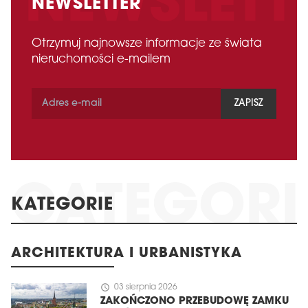
NEWSLETTER
Otrzymuj najnowsze informacje ze świata
nieruchomości e-mailem
ZAPISZ
KATEGORIE
ARCHITEKTURA I URBANISTYKA
schedule
03 sierpnia 2026
ZAKOŃCZONO PRZEBUDOWĘ ZAMKU