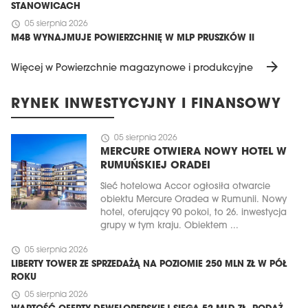
STANOWICACH
schedule
05 sierpnia 2026
M4B WYNAJMUJE POWIERZCHNIĘ W MLP PRUSZKÓW II
arrow_forward
Więcej w Powierzchnie magazynowe i produkcyjne
RYNEK INWESTYCYJNY I FINANSOWY
schedule
05 sierpnia 2026
MERCURE OTWIERA NOWY HOTEL W
RUMUŃSKIEJ ORADEI
Sieć hotelowa Accor ogłosiła otwarcie
obiektu Mercure Oradea w Rumunii. Nowy
hotel, oferujący 90 pokoi, to 26. inwestycja
grupy w tym kraju. Obiektem ...
schedule
05 sierpnia 2026
LIBERTY TOWER ZE SPRZEDAŻĄ NA POZIOMIE 250 MLN ZŁ W PÓŁ
ROKU
schedule
05 sierpnia 2026