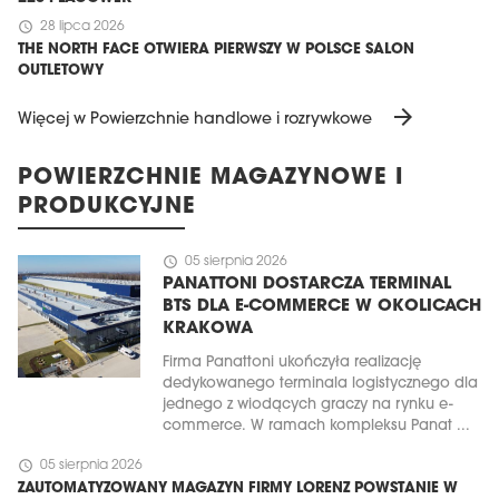
schedule
28 lipca 2026
THE NORTH FACE OTWIERA PIERWSZY W POLSCE SALON
OUTLETOWY
arrow_forward
Więcej w Powierzchnie handlowe i rozrywkowe
POWIERZCHNIE MAGAZYNOWE I
PRODUKCYJNE
schedule
05 sierpnia 2026
PANATTONI DOSTARCZA TERMINAL
BTS DLA E-COMMERCE W OKOLICACH
KRAKOWA
Firma Panattoni ukończyła realizację
dedykowanego terminala logistycznego dla
jednego z wiodących graczy na rynku e-
commerce. W ramach kompleksu Panat ...
schedule
05 sierpnia 2026
ZAUTOMATYZOWANY MAGAZYN FIRMY LORENZ POWSTANIE W