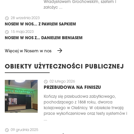
Władysławem Grochowskim, szefem i
założyc ...
schedule
28 września 2023
NOSEM W NOS… Z PAWŁEM SAPKIEM
schedule
15 maja 2023
NOSEM W NOS Z... DANIELEM BIENIASEM
arrow_forward
Więcej w Nosem w nos
OBIEKTY UŻYTECZNOŚCI PUBLICZNEJ
schedule
02 lutego 2026
PRZEBUDOWA NA FINISZU
Kończy się przebudowa zabytkowego,
pochodzącego z 1868 roku, dworca
kolejowego w Oleśnicy. W obiekcie trwają
prace wykończeniowe oraz testy systemów i
...
schedule
09 grudnia 2025