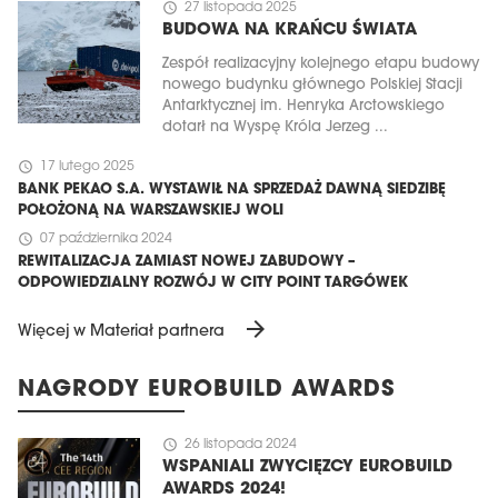
schedule
27 listopada 2025
BUDOWA NA KRAŃCU ŚWIATA
Zespół realizacyjny kolejnego etapu budowy
nowego budynku głównego Polskiej Stacji
Antarktycznej im. Henryka Arctowskiego
dotarł na Wyspę Króla Jerzeg ...
schedule
17 lutego 2025
BANK PEKAO S.A. WYSTAWIŁ NA SPRZEDAŻ DAWNĄ SIEDZIBĘ
POŁOŻONĄ NA WARSZAWSKIEJ WOLI
schedule
07 października 2024
REWITALIZACJA ZAMIAST NOWEJ ZABUDOWY –
ODPOWIEDZIALNY ROZWÓJ W CITY POINT TARGÓWEK
arrow_forward
Więcej w Materiał partnera
NAGRODY EUROBUILD AWARDS
schedule
26 listopada 2024
WSPANIALI ZWYCIĘZCY EUROBUILD
AWARDS 2024!