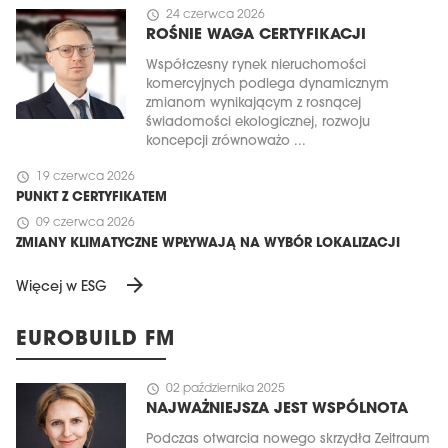
schedule
24 czerwca 2026
ROŚNIE WAGA CERTYFIKACJI
Współczesny rynek nieruchomości
komercyjnych podlega dynamicznym
zmianom wynikającym z rosnącej
świadomości ekologicznej, rozwoju
koncepcji zrównoważo ...
schedule
19 czerwca 2026
PUNKT Z CERTYFIKATEM
schedule
09 czerwca 2026
ZMIANY KLIMATYCZNE WPŁYWAJĄ NA WYBÓR LOKALIZACJI
arrow_forward
Więcej w ESG
EUROBUILD FM
schedule
02 października 2025
NAJWAŻNIEJSZA JEST WSPÓLNOTA
Podczas otwarcia nowego skrzydła Zeitraum