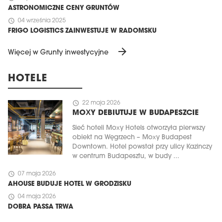
ASTRONOMICZNE CENY GRUNTÓW
schedule
04 września 2025
FRIGO LOGISTICS ZAINWESTUJE W RADOMSKU
arrow_forward
Więcej w Grunty inwestycyjne
HOTELE
schedule
22 maja 2026
MOXY DEBIUTUJE W BUDAPESZCIE
Sieć hoteli Moxy Hotels otworzyła pierwszy
obiekt na Węgrzech – Moxy Budapest
Downtown. Hotel powstał przy ulicy Kazinczy
w centrum Budapesztu, w budy ...
schedule
07 maja 2026
AHOUSE BUDUJE HOTEL W GRODZISKU
schedule
04 maja 2026
DOBRA PASSA TRWA