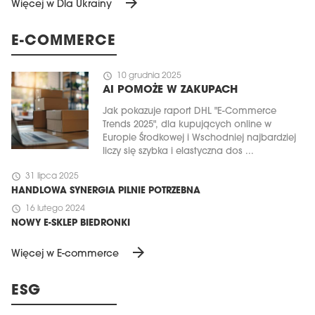
arrow_forward
Więcej w Dla Ukrainy
E-COMMERCE
schedule
10 grudnia 2025
AI POMOŻE W ZAKUPACH
Jak pokazuje raport DHL "E-Commerce
Trends 2025", dla kupujących online w
Europie Środkowej i Wschodniej najbardziej
liczy się szybka i elastyczna dos ...
schedule
31 lipca 2025
HANDLOWA SYNERGIA PILNIE POTRZEBNA
schedule
16 lutego 2024
NOWY E-SKLEP BIEDRONKI
arrow_forward
Więcej w E-commerce
ESG