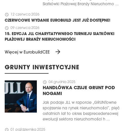
Siatkówki Plażowej Branży Nieruchomo ...
schedule
12 czerwca 2026
CZERWCOWE WYDANIE EUROBUILD JEST JUŻ DOSTĘPNE!
schedule
09 czerwca 2026
15. EDYCJA JLL CHARYTATYWNEGO TURNIEJU SIATKÓWKI
PLAŻOWEJ BRANŻY NIERUCHOMOŚCI
arrow_forward
Więcej w EurobuildCEE
GRUNTY INWESTYCYJNE
schedule
04 grudnia 2025
HANDLÓWKA CZUJE GRUNT POD
NOGAMI
Jak podaje JLL w raporcie „GRUNTowne
spojrzenie na rynek nieruchomości”, pięć
ostatnich lat to okres bezprecedensowej
ewolucji sektora nieruchomości h ...
schedule
01 października 2025