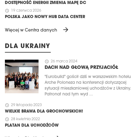
DOSTĘPNOŚĆ ENERGII ZMIENIA MAPĘ DC
schedule
19 czerwca 2026
POLSKA JAKO NOWY HUB DATA CENTER
arrow_forward
Więcej w Centra danych
DLA UKRAINY
schedule
26 marca 2024
DACH NAD GŁOWĄ PRZYJACIÓŁ
"Eurobuild" gościł dziś w warszawskim hotelu
Arche Poloneza na konferencji dotyczącej
sytuacji mieszkaniowej uchodźców z Ukrainy.
Patronat nad tym wyd ...
schedule
29 listopada 2023
WIELKIE BRAWA DLA GROCHOWSKICH!
schedule
28 kwietnia 2022
PLATAN DLA UCHODŹCÓW