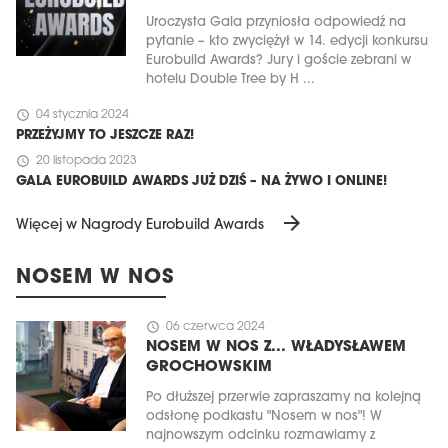
Uroczysta Gala przyniosła odpowiedź na
pytanie – kto zwyciężył w 14. edycji konkursu
Eurobuild Awards? Jury i goście zebrani w
hotelu Double Tree by H ...
schedule
04 stycznia 2024
PRZEŻYJMY TO JESZCZE RAZ!
schedule
20 listopada 2023
GALA EUROBUILD AWARDS JUŻ DZIŚ – NA ŻYWO I ONLINE!
arrow_forward
Więcej w Nagrody Eurobuild Awards
NOSEM W NOS
schedule
06 czerwca 2024
NOSEM W NOS Z... WŁADYSŁAWEM
GROCHOWSKIM
Po dłuższej przerwie zapraszamy na kolejną
odsłonę podkastu "Nosem w nos"! W
najnowszym odcinku rozmawiamy z