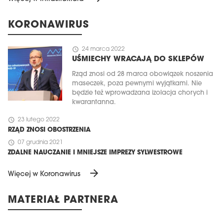
KORONAWIRUS
schedule
24 marca 2022
UŚMIECHY WRACAJĄ DO SKLEPÓW
Rząd znosi od 28 marca obowiązek noszenia
maseczek, poza pewnymi wyjątkami. Nie
będzie też wprowadzana izolacja chorych i
kwarantanna.
schedule
23 lutego 2022
RZĄD ZNOSI OBOSTRZENIA
schedule
07 grudnia 2021
ZDALNE NAUCZANIE I MNIEJSZE IMPREZY SYLWESTROWE
arrow_forward
Więcej w Koronawirus
MATERIAŁ PARTNERA