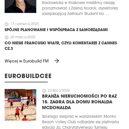
Racławicka w Krakowie mieliśmy okazję
porozmawiać z Zdeną Noack, dyrektorką
zarządzającą Zeitraum Student Ho ...
schedule
17 czerwca 2025
SPÓJNE PLANOWANIE I WSPÓŁPRACA Z SAMORZĄDAMI
schedule
20 marca 2025
CO NIESIE FRANCUSKI WIATR, CZYLI KOMENTARZE Z CANNES
CZ.3
arrow_forward
Więcej w Eurobuild FM
EUROBUILDCEE
schedule
22 lipca 2026
BRANŻA NIERUCHOMOŚCI PO RAZ
15. ZAGRA DLA DOMU RONALDA
MCDONALDA
Szóstego sierpnia w warszawskim Monta
Beach Volley Club odbędzie się piętnasta
edycja JLL Charytatywnego Turnieju