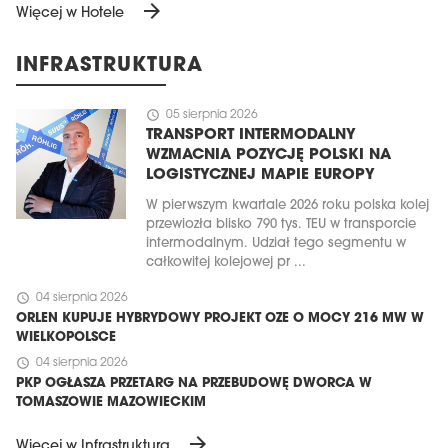
arrow_forward
Więcej w Hotele
INFRASTRUKTURA
schedule
05 sierpnia 2026
TRANSPORT INTERMODALNY
WZMACNIA POZYCJĘ POLSKI NA
LOGISTYCZNEJ MAPIE EUROPY
W pierwszym kwartale 2026 roku polska kolej
przewiozła blisko 790 tys. TEU w transporcie
intermodalnym. Udział tego segmentu w
całkowitej kolejowej pr ...
schedule
04 sierpnia 2026
ORLEN KUPUJE HYBRYDOWY PROJEKT OZE O MOCY 216 MW W
WIELKOPOLSCE
schedule
04 sierpnia 2026
PKP OGŁASZA PRZETARG NA PRZEBUDOWĘ DWORCA W
TOMASZOWIE MAZOWIECKIM
arrow_forward
Więcej w Infrastruktura