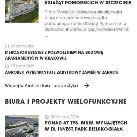
KSIĄŻĄT POMORSKICH W SZCZECINIE
Firma Mostostal Warszawa sfinalizowała
drugi etap przebudowy skrzydła
północnego Zamku Książąt Pomorskich w
Szczecinie. Inwestycja obejmowała również
...
schedule
29 lipca 2026
MERCATOR ESTATES Z POZWOLENIEM NA BUDOWĘ
APARTAMENTÓW W KRAKOWIE
schedule
27 lipca 2026
AGROBEX WYREMONTUJE ZABYTKOWY ZAMEK W ŻARACH
arrow_forward
Więcej w Architektura i urbanistyka
BIURA I PROJEKTY WIELOFUNKCYJNE
schedule
04 sierpnia 2026
PONAD 67 TYS. MKW. WYNAJĘTYCH
W DL INVEST PARK BIELSKO-BIAŁA