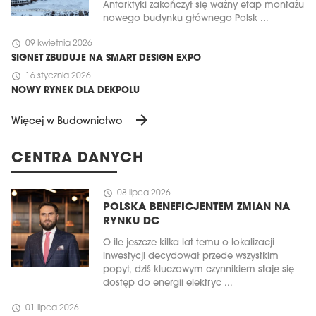
Antarktyki zakończył się ważny etap montażu
nowego budynku głównego Polsk ...
schedule
09 kwietnia 2026
SIGNET ZBUDUJE NA SMART DESIGN EXPO
schedule
16 stycznia 2026
NOWY RYNEK DLA DEKPOLU
arrow_forward
Więcej w Budownictwo
CENTRA DANYCH
schedule
08 lipca 2026
POLSKA BENEFICJENTEM ZMIAN NA
RYNKU DC
O ile jeszcze kilka lat temu o lokalizacji
inwestycji decydował przede wszystkim
popyt, dziś kluczowym czynnikiem staje się
dostęp do energii elektryc ...
schedule
01 lipca 2026