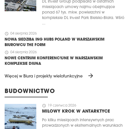
DL Invest Group podpisała w ostatnich
miesiącach umowy najmu obejmujące
ponad 67 tys. mkw. powierzchni w
kompleksie DL Invest Park Bielsko-Biała. Wśró
...
schedule
04 sierpnia 2026
NOWA SIEDZIBA ING HUBS POLAND W WARSZAWSKIM
BIUROWCU THE FORM
schedule
04 sierpnia 2026
NOWE CENTRUM KONFERENCYJNE W WARSZAWSKIM
KOMPLEKSIE DIUNA
arrow_forward
Więcej w Biura i projekty wielofunkcyjne
BUDOWNICTWO
schedule
19 czerwca 2026
MILOWY KROK W ANTARKTYCE
Po kilku miesiącach intensywnych prac
prowadzonych w ekstremalnych warunkach