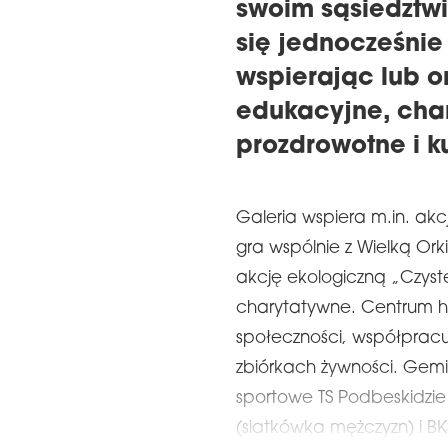
swoim sąsiedztw
się jednocześnie
wspierając lub o
edukacyjne, char
prozdrowotne i ku
Galeria wspiera m.in. akc
gra wspólnie z Wielką Or
akcję ekologiczną „Czyste
charytatywne. Centrum 
społeczności, współpracu
zbiórkach żywności. Gemin
sportowe TS Podbeskidzie 
(siatkówka mężczyzn) i BKS