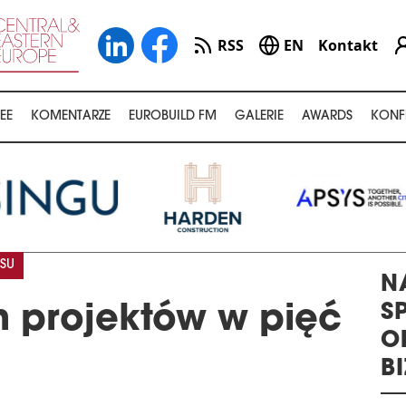
RSS
EN
Kontakt
EE
KOMENTARZE
EUROBUILD FM
GALERIE
AWARDS
KONF
SU
N
S
h projektów w pięć
O
B