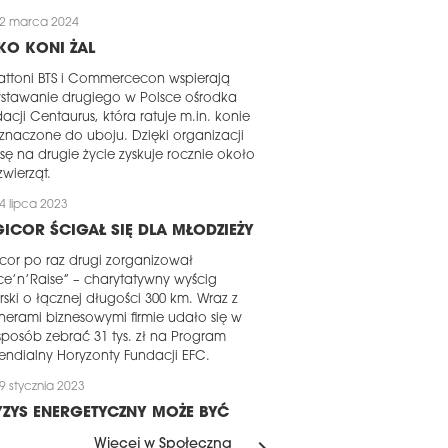
2 marca 2024
KO KONI ŻAL
ttoni BTS i Commercecon wspierają
stawanie drugiego w Polsce ośrodka
acji Centaurus, która ratuje m.in. konie
znaczone do uboju. Dzięki organizacji
sę na drugie życie zyskuje rocznie około
zwierząt.
4 lipca 2023
ICOR ŚCIGAŁ SIĘ DLA MŁODZIEŻY
cor po raz drugi zorganizował
e’n’Raise” – charytatywny wyścig
rski o łącznej długości 300 km. Wraz z
nerami biznesowymi firmie udało się w
sposób zebrać 31 tys. zł na Program
endialny Horyzonty Fundacji EFC.
9 stycznia 2023
ZYS ENERGETYCZNY MOŻE BYĆ
ANSĄ
Więcej w Społeczna