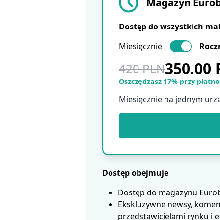
Magazyn Eurobu
Dostęp do wszystkich ma
Miesięcznie
Rocz
350.00
420 PLN
Oszczędzasz 17% przy płatnoś
Miesięcznie na jednym urz
Dostęp obejmuje
Dostęp do magazynu Eurobui
Ekskluzywne newsy, koment
przedstawicielami rynku i 