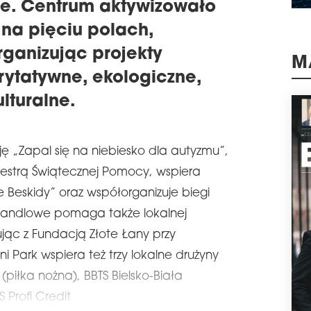
ie. Centrum aktywizowało
schedule
1
 na pięciu polach,
PO
rganizując projekty
Oddz
dłu
ytatywne, ekologiczne,
M
schr
lturalne.
loka
inwe
klie
będz
ję „Zapal się na niebiesko dla autyzmu”,
pla
pos
kiestrą Świątecznej Pomocy, wspiera
schedule
1
 Beskidy” oraz współorganizuje biegi
NI
handlowe pomaga także lokalnej
63 p
jąc z Fundacją Złote Łany przy
prz
tema
i Park wspiera też trzy lokalne drużyny
prze
(piłka nożna), BBTS Bielsko-Biała
swoi
rapo
 Profi Credit
nie