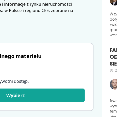
myśl
 i informacje z rynku nieruchomości
ruc
 w Polsce i regionu CEE, zebrane na
schedule
2
W z
BUT
dot
PO
zwi
Port
spe
Cent
wart
Buti
cen
lnego materiału
mies
FA
prz
OD
schedule
2
SI
PR
2
schedule
ywotni dostęp
.
Ghel
Wola
krze
Wybierz
dwóc
pon
Trw
schedule
1
wyr
PR