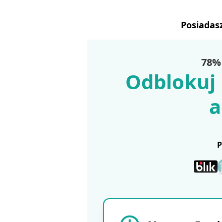
Posiadas
78% 
Odblokuj 
a