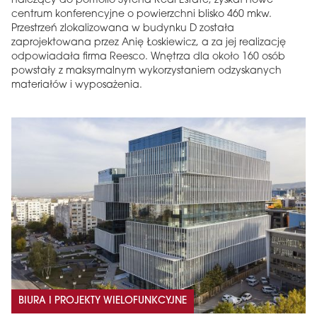
należący do portfolio Syrena Real Estate, zyskał nowe
centrum konferencyjne o powierzchni blisko 460 mkw.
Przestrzeń zlokalizowana w budynku D została
zaprojektowana przez Anię Łoskiewicz, a za jej realizację
odpowiadała firma Reesco. Wnętrza dla około 160 osób
powstały z maksymalnym wykorzystaniem odzyskanych
materiałów i wyposażenia.
BIURA I PROJEKTY WIELOFUNKCYJNE