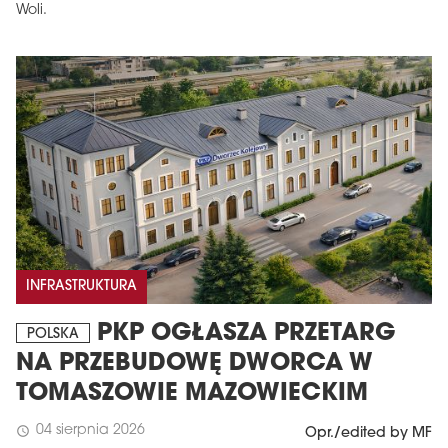
Woli.
INFRASTRUKTURA
PKP OGŁASZA PRZETARG
POLSKA
NA PRZEBUDOWĘ DWORCA W
TOMASZOWIE MAZOWIECKIM
04 sierpnia 2026
schedule
Opr./edited by MF