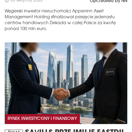
03 sierpnia 2026
schedule
Opr./edited by NN
Węgierski inwestor nieruchomości Appeninn Asset
Management Holding sfinalizował przejęcie jedenastu
centrów handlowych Dekada w całej Polsce za kwotę
ponad 100 mln euro.
RYNEK INWESTYCYJNY I FINANSOWY