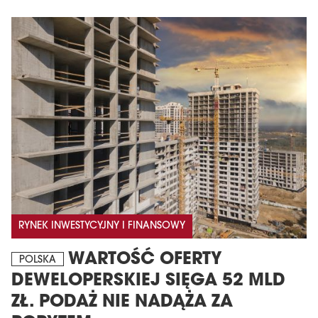
MAGAZYN
Wydanie 6 (308)
CZERWIEC 2026
RYNEK INWESTYCYJNY I FINANSOWY
arrow_forward
Więcej w tym wydaniu
WARTOŚĆ OFERTY
Zamów teraz!
POLSKA
DEWELOPERSKIEJ SIĘGA 52 MLD
ZŁ. PODAŻ NIE NADĄŻA ZA