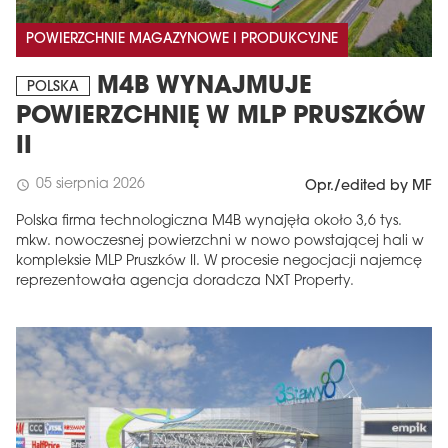
POWIERZCHNIE MAGAZYNOWE I PRODUKCYJNE
M4B WYNAJMUJE
POLSKA
POWIERZCHNIĘ W MLP PRUSZKÓW
II
05 sierpnia 2026
schedule
Opr./edited by MF
Polska firma technologiczna M4B wynajęła około 3,6 tys.
mkw. nowoczesnej powierzchni w nowo powstającej hali w
kompleksie MLP Pruszków II. W procesie negocjacji najemcę
reprezentowała agencja doradcza NXT Property.