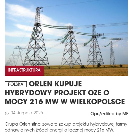
INFRASTRUKTURA
ORLEN KUPUJE
POLSKA
HYBRYDOWY PROJEKT OZE O
MOCY 216 MW W WIELKOPOLSCE
04 sierpnia 2026
schedule
Opr./edited by MF
Grupa Orlen sfinalizowała zakup projektu hybrydowej farmy
odnawialnych źródeł energii o łącznej mocy 216 MW.