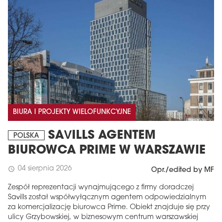
BIURA I PROJEKTY WIELOFUNKCYJNE
SAVILLS AGENTEM
POLSKA
BIUROWCA PRIME W WARSZAWIE
04 sierpnia 2026
schedule
Opr./edited by MF
Zespół reprezentacji wynajmującego z firmy doradczej
Savills został współwyłącznym agentem odpowiedzialnym
za komercjalizację biurowca Prime. Obiekt znajduje się przy
ulicy Grzybowskiej, w biznesowym centrum warszawskiej