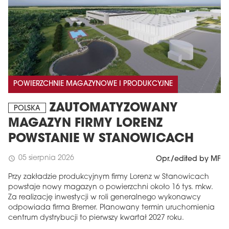
POWIERZCHNIE MAGAZYNOWE I PRODUKCYJNE
ZAUTOMATYZOWANY
POLSKA
MAGAZYN FIRMY LORENZ
POWSTANIE W STANOWICACH
05 sierpnia 2026
schedule
Opr./edited by MF
Przy zakładzie produkcyjnym firmy Lorenz w Stanowicach
powstaje nowy magazyn o powierzchni około 16 tys. mkw.
Za realizację inwestycji w roli generalnego wykonawcy
odpowiada firma Bremer. Planowany termin uruchomienia
centrum dystrybucji to pierwszy kwartał 2027 roku.