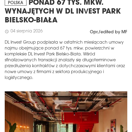
PONAD 67 TYS. MKW.
POLSKA
WYNAJĘTYCH W DL INVEST PARK
BIELSKO-BIAŁA
04 sierpnia 2026
schedule
Opr./edited by MF
DL Invest Group podpisała w ostatnich miesiącach umowy
najmu obejmujące ponad 67 tys. mkw. powierzchni w
kompleksie DL Invest Park Bielsko-Biała. Wśród
sfinalizowanych transakcji znalazły się długoterminowe
przedłużenia kontraktów z dotychczasowymi klientami oraz
nowe umowy z firmami z sektora produkcyjnego i
logistycznego.