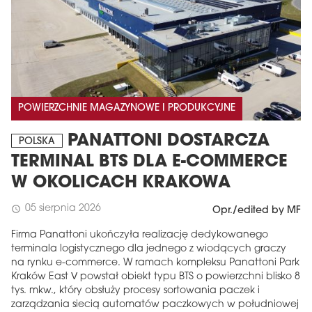
POWIERZCHNIE MAGAZYNOWE I PRODUKCYJNE
PANATTONI DOSTARCZA
POLSKA
TERMINAL BTS DLA E-COMMERCE
W OKOLICACH KRAKOWA
05 sierpnia 2026
schedule
Opr./edited by MF
Firma Panattoni ukończyła realizację dedykowanego
terminala logistycznego dla jednego z wiodących graczy
na rynku e-commerce. W ramach kompleksu Panattoni Park
Kraków East V powstał obiekt typu BTS o powierzchni blisko 8
tys. mkw., który obsłuży procesy sortowania paczek i
zarządzania siecią automatów paczkowych w południowej