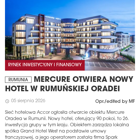
RYNEK INWESTYCYJNY I FINANSOWY
MERCURE OTWIERA NOWY
RUMUNIA
HOTEL W RUMUŃSKIEJ ORADEI
05 sierpnia 2026
schedule
Opr./edited by MF
Sieć hotelowa Accor ogłosiła otwarcie obiektu Mercure
Oradea w Rumunii. Nowy hotel, oferujący 90 pokoi, to 26.
inwestycja grupy w tym kraju. Obiektem zarządza lokalna
spółka Grand Hotel West na podstawie umowy
franczyzowej, a jego operatorem została firma Spark