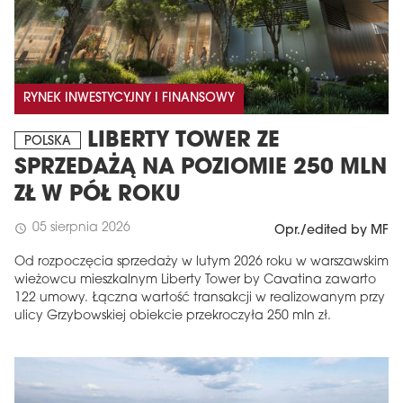
RYNEK INWESTYCYJNY I FINANSOWY
LIBERTY TOWER ZE
POLSKA
SPRZEDAŻĄ NA POZIOMIE 250 MLN
ZŁ W PÓŁ ROKU
05 sierpnia 2026
schedule
Opr./edited by MF
Od rozpoczęcia sprzedaży w lutym 2026 roku w warszawskim
wieżowcu mieszkalnym Liberty Tower by Cavatina zawarto
122 umowy. Łączna wartość transakcji w realizowanym przy
ulicy Grzybowskiej obiekcie przekroczyła 250 mln zł.