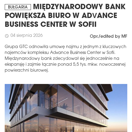
MIĘDZYNARODOWY BANK
BUŁGARIA
POWIĘKSZA BIURO W ADVANCE
BUSINESS CENTER W SOFII
04 sierpnia 2026
schedule
Opr./edited by MF
Grupa GTC odnowiła umowę najmu z jednym z kluczowych
najemców kompleksu Advance Business Center w Sofii.
Międzynarodowy bank zdecydował się jednocześnie na
ekspansję i zajmie łącznie ponad 5,5 tys. mkw. nowoczesnej
powierzchni biurowej.