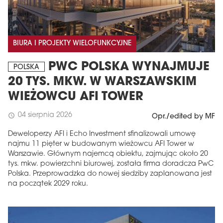
BIURA I PROJEKTY WIELOFUNKCYJNE
PWC POLSKA WYNAJMUJE
POLSKA
20 TYS. MKW. W WARSZAWSKIM
WIEŻOWCU AFI TOWER
04 sierpnia 2026
schedule
Opr./edited by MF
Deweloperzy AFI i Echo Investment sfinalizowali umowę
najmu 11 pięter w budowanym wieżowcu AFI Tower w
Warszawie. Głównym najemcą obiektu, zajmując około 20
tys. mkw. powierzchni biurowej, została firma doradcza PwC
Polska. Przeprowadzka do nowej siedziby zaplanowana jest
na początek 2029 roku.