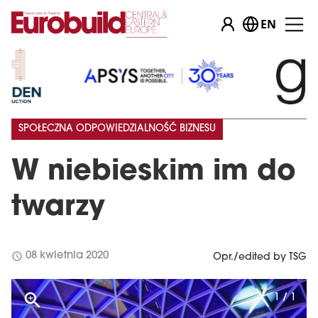
EN
SPOŁECZNA ODPOWIEDZIALNOŚĆ BIZNESU
W niebieskim im do
twarzy
schedule
08 kwietnia 2020
Opr./edited by TSG
1 / 1