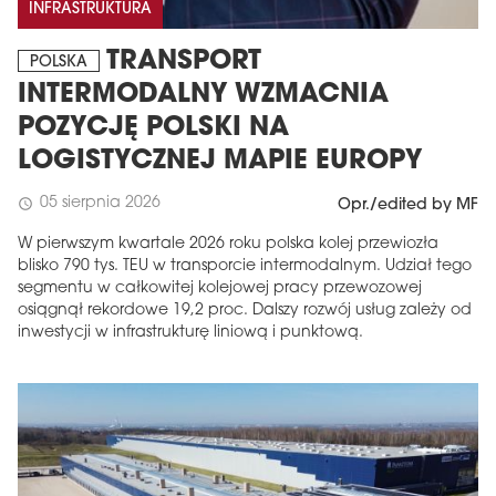
INFRASTRUKTURA
TRANSPORT
POLSKA
INTERMODALNY WZMACNIA
POZYCJĘ POLSKI NA
LOGISTYCZNEJ MAPIE EUROPY
05 sierpnia 2026
schedule
Opr./edited by MF
W pierwszym kwartale 2026 roku polska kolej przewiozła
blisko 790 tys. TEU w transporcie intermodalnym. Udział tego
segmentu w całkowitej kolejowej pracy przewozowej
osiągnął rekordowe 19,2 proc. Dalszy rozwój usług zależy od
inwestycji w infrastrukturę liniową i punktową.