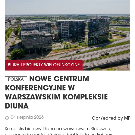
BIURA I PROJEKTY WIELOFUNKCYJNE
NOWE CENTRUM
POLSKA
KONFERENCYJNE W
WARSZAWSKIM KOMPLEKSIE
DIUNA
04 sierpnia 2026
schedule
Opr./edited by MF
Kompleks biurowy Diuna na warszawskim Służewcu,