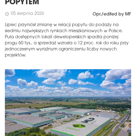
POPYTEM
05 sierpnia 2026
schedule
Opr./edited by MF
Lipiec przyniósł zmianę w relacji popytu do podaży na
siedmiu największych rynkach mieszkaniowych w Polsce.
Pula dostępnych lokali deweloperskich spadła poniżej
progu 60 tys., a sprzedaż wzrosła o 12 proc. rok do roku przy
jednoczesnym wyraźnym ograniczeniu liczby nowych
projektów.