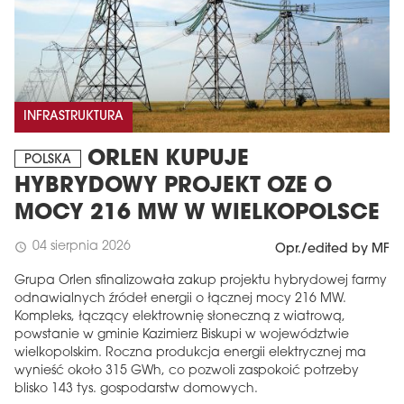
INFRASTRUKTURA
ORLEN KUPUJE
POLSKA
HYBRYDOWY PROJEKT OZE O
MOCY 216 MW W WIELKOPOLSCE
04 sierpnia 2026
schedule
Opr./edited by MF
Grupa Orlen sfinalizowała zakup projektu hybrydowej farmy
odnawialnych źródeł energii o łącznej mocy 216 MW.
Kompleks, łączący elektrownię słoneczną z wiatrową,
powstanie w gminie Kazimierz Biskupi w województwie
wielkopolskim. Roczna produkcja energii elektrycznej ma
wynieść około 315 GWh, co pozwoli zaspokoić potrzeby
blisko 143 tys. gospodarstw domowych.