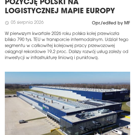
POZYCJĘ POLSKI NA
LOGISTYCZNEJ MAPIE EUROPY
05 sierpnia 2026
schedule
Opr./edited by MF
W pierwszym kwartale 2026 roku polska kolej przewiozła
blisko 790 tys. TEU w transporcie intermodalnym. Udział tego
segmentu w całkowitej kolejowej pracy przewozowej
osiągnął rekordowe 19,2 proc. Dalszy rozwój usług zależy od
inwestycji w infrastrukturę liniową i punktową.