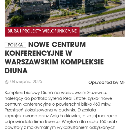
BIURA I PROJEKTY WIELOFUNKCYJNE
NOWE CENTRUM
POLSKA
KONFERENCYJNE W
WARSZAWSKIM KOMPLEKSIE
DIUNA
04 sierpnia 2026
schedule
Opr./edited by MF
Kompleks biurowy Diuna na warszawskim Służewcu,
należący do portfolio Syrena Real Estate, zyskał nowe
centrum konferencyjne o powierzchni blisko 460 mkw.
Przestrzeń zlokalizowana w budynku D została
zaprojektowana przez Anię Łoskiewicz, a za jej realizację
odpowiadała firma Reesco. Wnętrza dla około 160 osób
powstały z maksymalnym wykorzystaniem odzyskanych