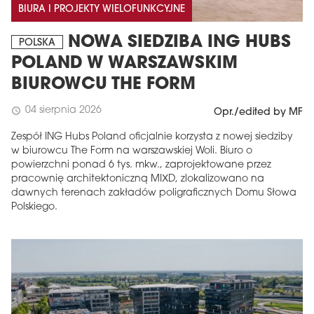
BIURA I PROJEKTY WIELOFUNKCYJNE
NOWA SIEDZIBA ING HUBS
POLSKA
POLAND W WARSZAWSKIM
BIUROWCU THE FORM
04 sierpnia 2026
schedule
Opr./edited by MF
Zespół ING Hubs Poland oficjalnie korzysta z nowej siedziby
w biurowcu The Form na warszawskiej Woli. Biuro o
powierzchni ponad 6 tys. mkw., zaprojektowane przez
pracownię architektoniczną MIXD, zlokalizowano na
dawnych terenach zakładów poligraficznych Domu Słowa
Polskiego.