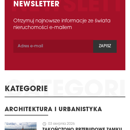
NEWSLETTER
Otrzymuj najnowsze informacje ze świata
nieruchomości e-mailem
ZAPISZ
KATEGORIE
ARCHITEKTURA I URBANISTYKA
schedule
03 sierpnia 2026
ZAKOŃCZONO PRZEBUDOWĘ ZAMKU