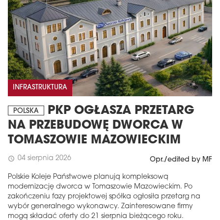
INFRASTRUKTURA
PKP OGŁASZA PRZETARG
POLSKA
NA PRZEBUDOWĘ DWORCA W
TOMASZOWIE MAZOWIECKIM
04 sierpnia 2026
schedule
Opr./edited by MF
Polskie Koleje Państwowe planują kompleksową
modernizację dworca w Tomaszowie Mazowieckim. Po
zakończeniu fazy projektowej spółka ogłosiła przetarg na
wybór generalnego wykonawcy. Zainteresowane firmy
mogą składać oferty do 21 sierpnia bieżącego roku.