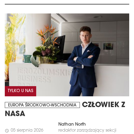
TYLKO U NAS
CZŁOWIEK Z
EUROPA ŚRODKOWO-WSCHODNIA
NASA
Nathan North
05 sierpnia 2026
redaktor zarządzający sekcji
schedule