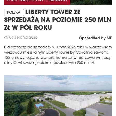
RYNEK INWESTYCYJNY I FINANSOWY
LIBERTY TOWER ZE
POLSKA
SPRZEDAŻĄ NA POZIOMIE 250 MLN
ZŁ W PÓŁ ROKU
05 sierpnia 2026
schedule
Opr./edited by MF
Od rozpoczęcia sprzedaży w lutym 2026 roku w warszawskim
wieżowcu mieszkalnym Liberty Tower by Cavatina zawarto
122 umowy. Łączna wartość transakcji w realizowanym przy
ulicy Grzybowskiej obiekcie przekroczyła 250 mln zł.