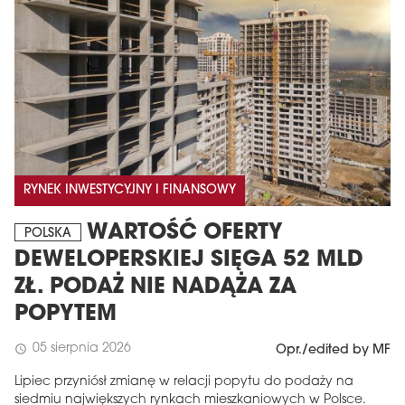
RYNEK INWESTYCYJNY I FINANSOWY
WARTOŚĆ OFERTY
POLSKA
DEWELOPERSKIEJ SIĘGA 52 MLD
ZŁ. PODAŻ NIE NADĄŻA ZA
POPYTEM
05 sierpnia 2026
schedule
Opr./edited by MF
Lipiec przyniósł zmianę w relacji popytu do podaży na
siedmiu największych rynkach mieszkaniowych w Polsce.