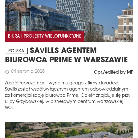
BIURA I PROJEKTY WIELOFUNKCYJNE
SAVILLS AGENTEM
POLSKA
BIUROWCA PRIME W WARSZAWIE
04 sierpnia 2026
schedule
Opr./edited by MF
Zespół reprezentacji wynajmującego z firmy doradczej
Savills został współwyłącznym agentem odpowiedzialnym
za komercjalizację biurowca Prime. Obiekt znajduje się przy
ulicy Grzybowskiej, w biznesowym centrum warszawskiej
Woli.