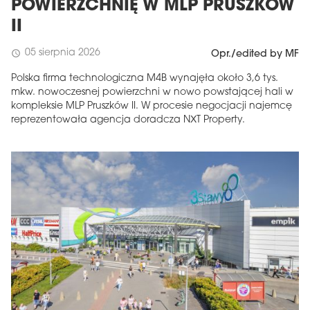
POWIERZCHNIĘ W MLP PRUSZKÓW
II
05 sierpnia 2026
schedule
Opr./edited by MF
Polska firma technologiczna M4B wynajęła około 3,6 tys.
mkw. nowoczesnej powierzchni w nowo powstającej hali w
kompleksie MLP Pruszków II. W procesie negocjacji najemcę
reprezentowała agencja doradcza NXT Property.