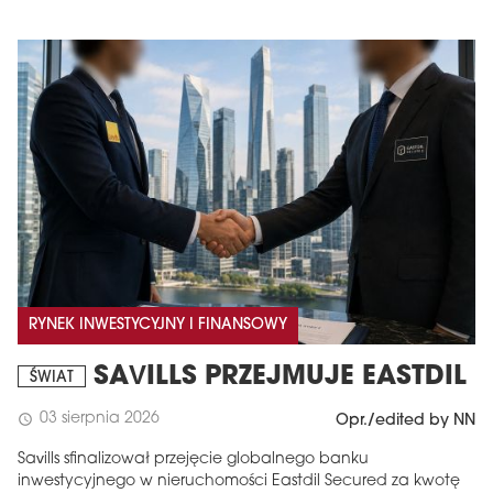
RYNEK INWESTYCYJNY I FINANSOWY
SAVILLS PRZEJMUJE EASTDIL
ŚWIAT
03 sierpnia 2026
schedule
Opr./edited by NN
Savills sfinalizował przejęcie globalnego banku
inwestycyjnego w nieruchomości Eastdil Secured za kwotę