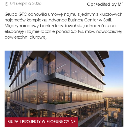
04 sierpnia 2026
schedule
Opr./edited by MF
Grupa GTC odnowiła umowę najmu z jednym z kluczowych
najemców kompleksu Advance Business Center w Sofii.
Międzynarodowy bank zdecydował się jednocześnie na
ekspansję i zajmie łącznie ponad 5,5 tys. mkw. nowoczesnej
powierzchni biurowej.
BIURA I PROJEKTY WIELOFUNKCYJNE