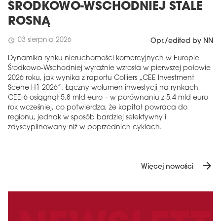
ŚRODKOWO-WSCHODNIEJ STALE
ROSNĄ
03 sierpnia 2026
schedule
Opr./edited by NN
Dynamika rynku nieruchomości komercyjnych w Europie
Środkowo-Wschodniej wyraźnie wzrosła w pierwszej połowie
2026 roku, jak wynika z raportu Colliers „CEE Investment
Scene H1 2026”. Łączny wolumen inwestycji na rynkach
CEE-6 osiągnął 5,8 mld euro – w porównaniu z 5,4 mld euro
rok wcześniej, co potwierdza, że ​​kapitał powraca do
regionu, jednak w sposób bardziej selektywny i
zdyscyplinowany niż w poprzednich cyklach.
arrow_forward
Więcej nowości