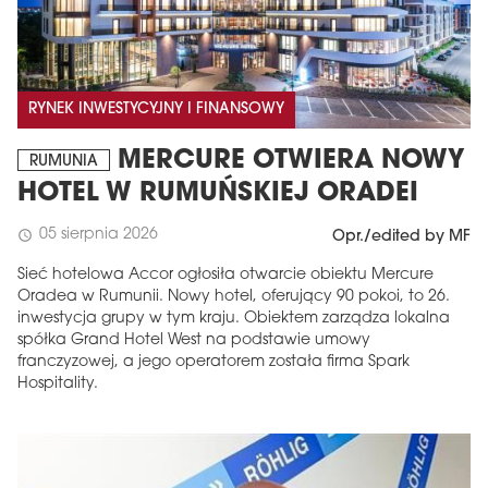
RYNEK INWESTYCYJNY I FINANSOWY
MERCURE OTWIERA NOWY
RUMUNIA
HOTEL W RUMUŃSKIEJ ORADEI
05 sierpnia 2026
schedule
Opr./edited by MF
Sieć hotelowa Accor ogłosiła otwarcie obiektu Mercure
Oradea w Rumunii. Nowy hotel, oferujący 90 pokoi, to 26.
inwestycja grupy w tym kraju. Obiektem zarządza lokalna
spółka Grand Hotel West na podstawie umowy
franczyzowej, a jego operatorem została firma Spark
Hospitality.