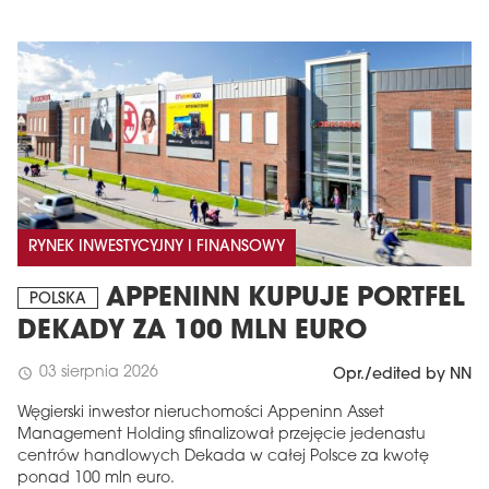
RYNEK INWESTYCYJNY I FINANSOWY
APPENINN KUPUJE PORTFEL
POLSKA
DEKADY ZA 100 MLN EURO
03 sierpnia 2026
schedule
Opr./edited by NN
Węgierski inwestor nieruchomości Appeninn Asset
Management Holding sfinalizował przejęcie jedenastu
centrów handlowych Dekada w całej Polsce za kwotę
ponad 100 mln euro.