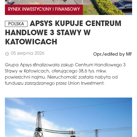
RYNEK INWESTYCYJNY I FINANSOWY
APSYS KUPUJE CENTRUM
POLSKA
HANDLOWE 3 STAWY W
KATOWICACH
05 sierpnia 2026
schedule
Opr./edited by MF
Grupa Apsys sfinalizowała zakup Centrum Handlowego 3
Stawy w Katowicach, oferującego 38,6 tys. mkw.
MAGAZYN
powierzchni najmu. Nieruchomość została nabyta od
funduszu zarządzanego przez Union Investment.
Wydanie 6 (308)
CZERWIEC 2026
arrow_forward
Więcej w tym wydaniu
Zamów teraz!