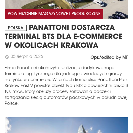
POWIERZCHNIE MAGAZYNOWE I PRODUKCYJNE
PANATTONI DOSTARCZA
POLSKA
TERMINAL BTS DLA E-COMMERCE
W OKOLICACH KRAKOWA
05 sierpnia 2026
schedule
Opr./edited by MF
Firma Panattoni ukończyła realizację dedykowanego
terminala logistycznego dla jednego z wiodących graczy
na rynku e-commerce. W ramach kompleksu Panattoni Park
Kraków East V powstał obiekt typu BTS o powierzchni blisko 8
tys. mkw., który obsłuży procesy sortowania paczek i
zarządzania siecią automatów paczkowych w południowej
Polsce.