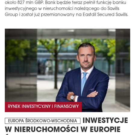
około 827 mln GBP. Bank będzie teraz pełnił funkcję banku
inwestycyjnego w nieruchomości należącego do Savills
Group i został już przemianowany na Eastdil Secured Savills.
RYNEK INWESTYCYJNY I FINANSOWY
INWESTYCJE
EUROPA ŚRODKOWO-WSCHODNIA
W NIERUCHOMOŚCI W EUROPIE