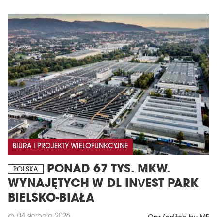
BIURA I PROJEKTY WIELOFUNKCYJNE
PONAD 67 TYS. MKW.
POLSKA
WYNAJĘTYCH W DL INVEST PARK
BIELSKO-BIAŁA
04 sierpnia 2026
schedule