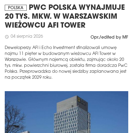
PWC POLSKA WYNAJMUJE
POLSKA
20 TYS. MKW. W WARSZAWSKIM
WIEŻOWCU AFI TOWER
04 sierpnia 2026
schedule
Opr./edited by MF
Deweloperzy AFI i Echo Investment sfinalizowali umowę
najmu 11 pięter w budowanym wieżowcu AFI Tower w
Warszawie. Głównym najemcą obiektu, zajmując około 20
tys. mkw. powierzchni biurowej, została firma doradcza PwC
Polska. Przeprowadzka do nowej siedziby zaplanowana jest
na początek 2029 roku.