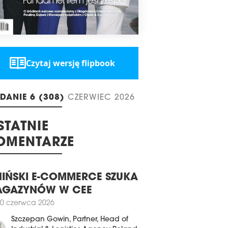
rowe i sztuczną inteligencję (AI).
ka ma odegrać w tym procesie jedną z
nych ról.
Czytaj wersję flipbook
DANIE 6 (308)
CZERWIEC 2026
STATNIE
OMENTARZE
IŃSKI E-COMMERCE SZUKA
GAZYNÓW W CEE
0 czerwca 2026
Szczepan Gowin
, Partner, Head of