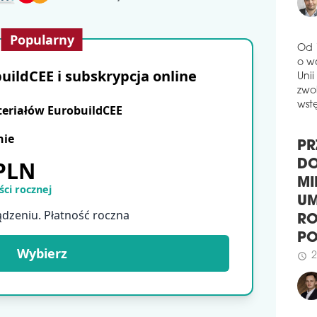
Popularny
Od 
o w
ildCEE i subskrypcja online
Unii
zwol
wstę
teriałów EurobuildCEE
nie
PR
 PLN
DO
MI
ci rocznej
UM
ądzeniu. Płatność roczna
RO
P
Wybierz
2
schedule