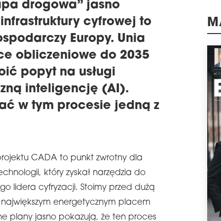
apa drogowa” jasno
schedule
1
infrastruktury cyfrowej to
M
DAT
ospodarczy Europy. Unia
Firm
euro
ce obliczeniowe do 2035
tere
oić popyt na usługi
cen
będz
ną inteligencję (AI).
obsz
Data
ać w tym procesie jedną z
schedule
1
KO
POL
Opu
rojektu CADA to punkt zwrotny dla
unij
Dev
chnologii, który zyskał narzędzia do
„St
go lidera cyfryzacji. Stoimy przed dużą
wska
nowy
st największym energetycznym placem
chce
ne plany jasno pokazują, że ten proces
roku