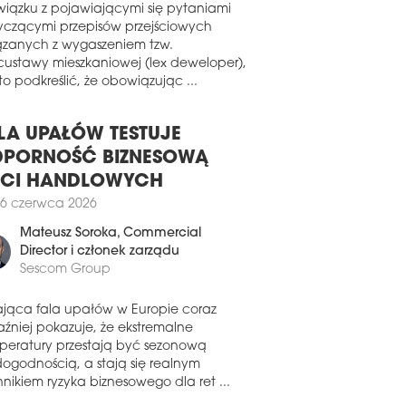
wiązku z pojawiającymi się pytaniami
yczącymi przepisów przejściowych
ązanych z wygaszeniem tzw.
custawy mieszkaniowej (lex deweloper),
o podkreślić, że obowiązując ...
LA UPAŁÓW TESTUJE
PORNOŚĆ BIZNESOWĄ
ECI HANDLOWYCH
6 czerwca 2026
Mateusz Soroka
, Commercial
Director i członek zarządu
Sescom Group
ająca fala upałów w Europie coraz
aźniej pokazuje, że ekstremalne
peratury przestają być sezonową
dogodnością, a stają się realnym
nikiem ryzyka biznesowego dla ret ...