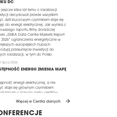
NKU DC
e jeszcze kilka lat temu o lokalizacji
stycji decydował przede wszystkim
t, dziś kluczowym czynnikiem staje się
ęp do energii elektrycznej. Jak wynika z
owszego raportu firmy doradczej
iers „EMEA Data Centre Markets Report
 2026” ograniczenia energetyczne w
iększych europejskich hubach
dują przesunięcie inwestycji do
ch lokalizacji, w tym do Polski.
1 lipca 2026
TĘPNOŚĆ ENERGII ZMIENIA MAPĘ
ępność energii elektrycznej, a nie
t, staje się głównym czynnikiem
ydującym o rozwoju rynku centrów
ch w Europie, na Bliskim Wschodzie i w
arrow_forward
Więcej w Centra danych
ce – wynika z raportu „EMEA Data
tre Markets H1 2026” przygotowanego
ONFERENCJE
z Colliers.