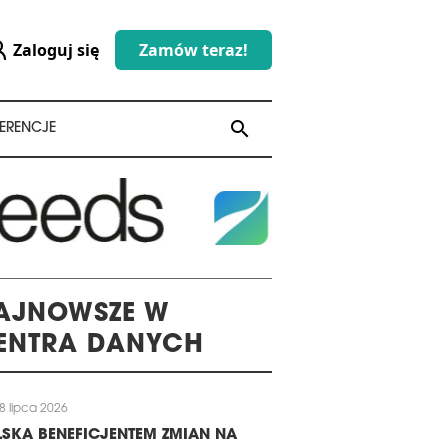
Zaloguj się
Zamów teraz!
search
search
ERENCJE
AJNOWSZE W
ENTRA DANYCH
8 lipca 2026
SKA BENEFICJENTEM ZMIAN NA