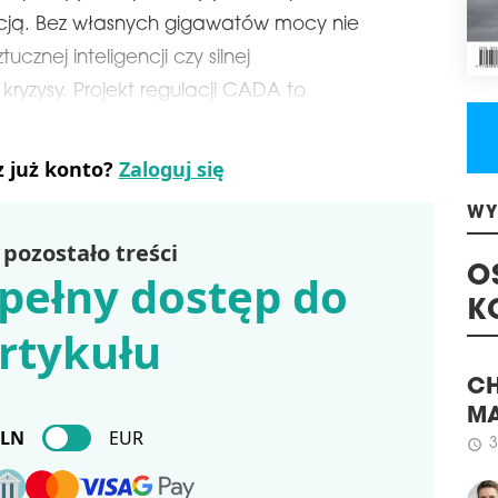
chmu
zacją. Bez własnych gigawatów mocy nie
Pols
głów
znej inteligencji czy silnej
ryzysy. Projekt regulacji CADA to
z już konto?
Zaloguj się
WY
pozostało treści
O
pełny dostęp do
K
rtykułu
CH
MA
PLN
EUR
3
schedule