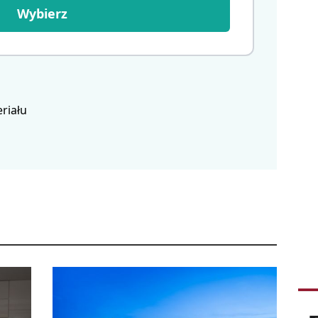
Wybierz
riału