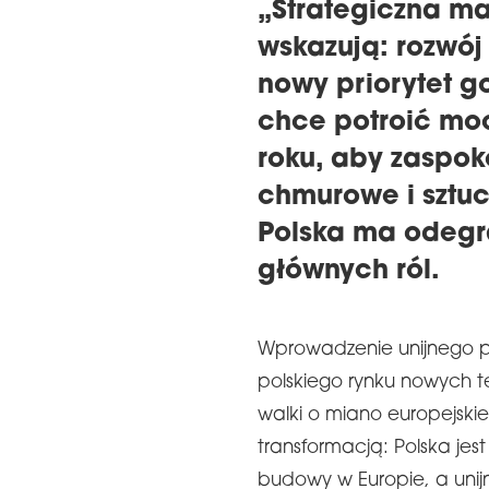
„Strategiczna m
wskazują: rozwój 
nowy priorytet g
chce potroić mo
roku, aby zaspok
chmurowe i sztucz
Polska ma odegr
głównych ról.
Wprowadzenie unijnego p
polskiego rynku nowych te
walki o miano europejskie
transformacją: Polska je
budowy w Europie, a unij