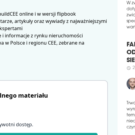
W z
dot
ldCEE online i w wersji flipbook
zwi
arze, artykuły oraz wywiady z najważniejszymi
spe
wart
ekspertami
 i informacje z rynku nieruchomości
 w Polsce i regionu CEE, zebrane na
FA
OD
SI
2
schedule
lnego materiału
Trw
wyr
tem
nie
ywotni dostęp
.
czyn