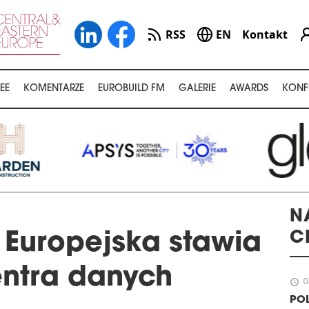
RSS
EN
Kontakt
EE
KOMENTARZE
EUROBUILD FM
GALERIE
AWARDS
KONF
N
C
Europejska stawia
entra danych
schedule
0
POL