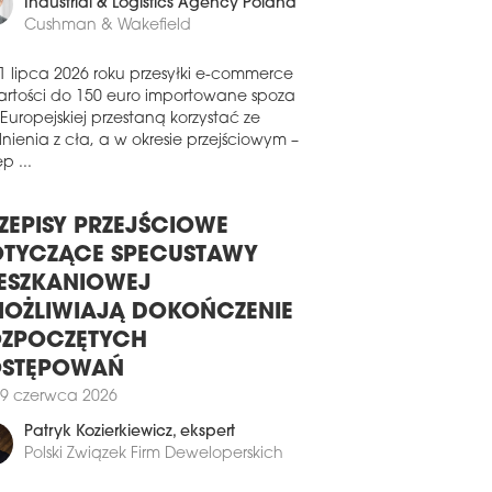
Industrial & Logistics Agency Poland
Cushman & Wakefield
1 lipca 2026 roku przesyłki e-commerce
artości do 150 euro importowane spoza
 Europejskiej przestaną korzystać ze
nienia z cła, a w okresie przejściowym –
p ...
ZEPISY PRZEJŚCIOWE
TYCZĄCE SPECUSTAWY
ESZKANIOWEJ
OŻLIWIAJĄ DOKOŃCZENIE
ZPOCZĘTYCH
OSTĘPOWAŃ
9 czerwca 2026
Patryk Kozierkiewicz
, ekspert
Polski Związek Firm Deweloperskich