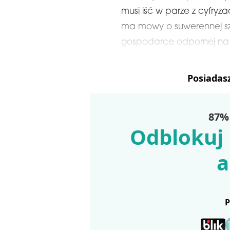
musi iść w parze z cyfry
ma mowy o suwerennej sztuc
gospodarce odpornej na k
Posiadas
87% 
Odblokuj 
a