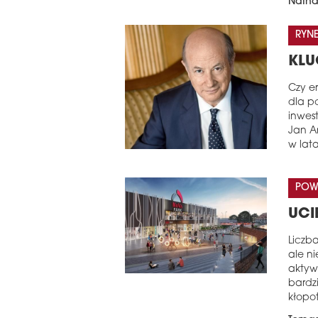
Natha
RYNE
KLU
Czy e
dla po
inwes
Jan An
w lat
POW
UCI
Liczb
ale ni
aktywn
bardz
kłopo