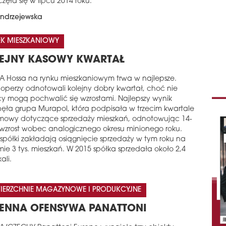
zęła się w lipcu 2014 roku.
ndrzejewska
EK MIESZKANIOWY
EJNY KASOWY KWARTAŁ
A Hossa na rynku mieszkaniowym trwa w najlepsze.
operzy odnotowali kolejny dobry kwartał, choć nie
cy mogą pochwalić się wzrostami. Najlepszy wynik
nęła grupa Murapol, która podpisała w trzecim kwartale
mowy dotyczące sprzedaży mieszkań, odnotowując 14-
 wzrost wobec analogicznego okresu minionego roku.
 spółki zakładają osiągnięcie sprzedaży w tym roku na
ie 3 tys. mieszkań. W 2015 spółka sprzedała około 2,4
kali.
IERZCHNIE MAGAZYNOWE I PRODUKCYJNE
IENNA OFENSYWA PANATTONI