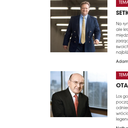
TEM
SET
Na ry
ale kr
międz
zarzą
swoic
najbli
Adam 
TEM
OTA
Los go
począ
odnie
wrócić
legen