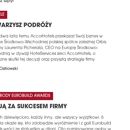
z Szpyt
LE
ARZYSZ PODRÓŻY
o dwa lata temu AccorHotels przekazał Swój biznes w
e Środkowo-Wschodniej polskiej spółce zależnej Orbis.
y Laurenta Picherala, CEO na Europę Środkowo-
nią w dywizji HotelServices sieci AccorHotels, o
ne skutki tej decyzji oraz przyszłą strategię firmy
Ostrowski
RODY EUROBUILD AWARDS
JĄ ZA SUKCESEM FIRMY
ch dziewięcioro, każdy inny, ale wszyscy wyjątkowi. 6
a okaże się, kto zdobędzie wyróżnienie i z gali Eurobuild
s wróci ze statuetką w dłoni. Oto nominowane osoby w