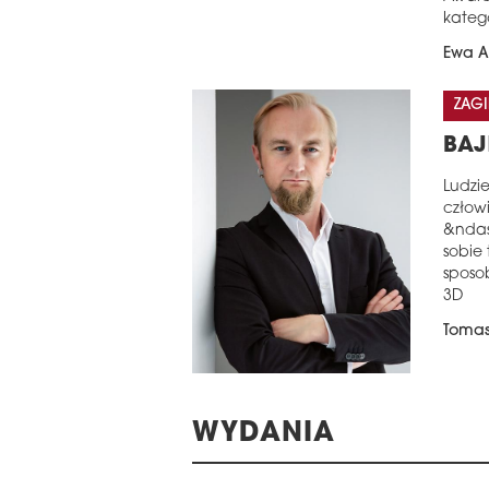
kateg
Ewa A
ZAGI
BAJ
Ludzi
człow
&ndas
sobie
sposo
3D
Tomas
WYDANIA