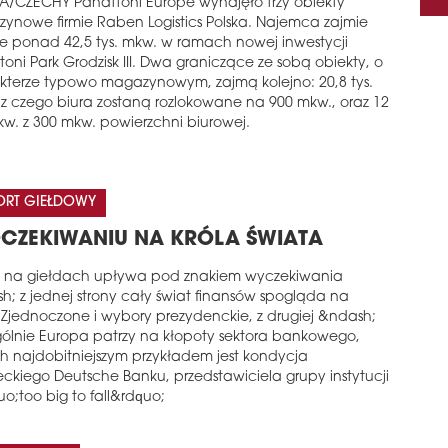
A/CZECHY Panattoni Europe wynajęło trzy obiekty
ynowe firmie Raben Logistics Polska. Najemca zajmie
ie ponad 42,5 tys. mkw. w ramach nowej inwestycji
oni Park Grodzisk III. Dwa graniczące ze sobą obiekty, o
kterze typowo magazynowym, zajmą kolejno: 20,8 tys.
 z czego biura zostaną rozlokowane na 900 mkw., oraz 12
kw. z 300 mkw. powierzchni biurowej.
ORT GIEŁDOWY
CZEKIWANIU NA KRÓLA ŚWIATA
ń na giełdach upływa pod znakiem wyczekiwania
h; z jednej strony cały świat finansów spogląda na
 Zjednoczone i wybory prezydenckie, z drugiej &ndash;
gólnie Europa patrzy na kłopoty sektora bankowego,
ch najdobitniejszym przykładem jest kondycja
eckiego Deutsche Banku, przedstawiciela grupy instytucji
o;too big to fall&rdquo;