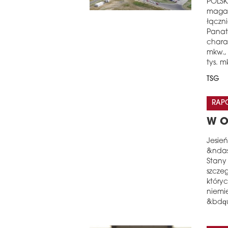
POLSK
magaz
łączn
Panatt
chara
mkw.,
tys. m
TSG
RAP
W O
Jesie
&ndas
Stany
szcze
który
niemi
&bdqu