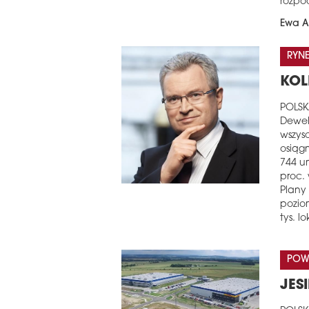
rozpoc
Ewa A
RYN
KOL
POLSK
Dewel
wszys
osiąg
744 u
proc.
Plany
poziom
tys. lo
POW
JES