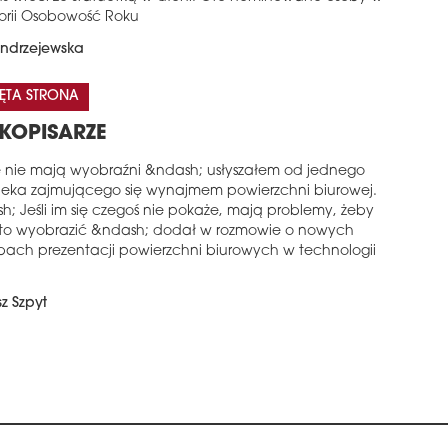
orii Osobowość Roku
ndrzejewska
ĘTA STRONA
KOPISARZE
e nie mają wyobraźni &ndash; usłyszałem od jednego
ieka zajmującego się wynajmem powierzchni biurowej.
h; Jeśli im się czegoś nie pokaże, mają problemy, żeby
 to wyobrazić &ndash; dodał w rozmowie o nowych
bach prezentacji powierzchni biurowych w technologii
z Szpyt