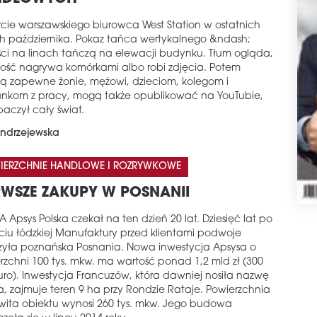
cie warszawskiego biurowca West Station w ostatnich
h października. Pokaz tańca wertykalnego &ndash;
iści na linach tańczą na elewacji budynku. Tłum ogląda,
zość nagrywa komórkami albo robi zdjęcia. Potem
ą zapewne żonie, mężowi, dzieciom, kolegom i
ankom z pracy, mogą także opublikować na YouTubie,
aczył cały świat.
ndrzejewska
IERZCHNIE HANDLOWE I ROZRYWKOWE
RWSZE ZAKUPY W POSNANII
 Apsys Polska czekał na ten dzień 20 lat. Dziesięć lat po
ciu łódzkiej Manufaktury przed klientami podwoje
zyła poznańska Posnania. Nowa inwestycja Apsysa o
rzchni 100 tys. mkw. ma wartość ponad 1,2 mld zł (300
uro). Inwestycja Francuzów, która dawniej nosiła nazwę
a, zajmuje teren 9 ha przy Rondzie Rataje. Powierzchnia
wita obiektu wynosi 260 tys. mkw. Jego budowa