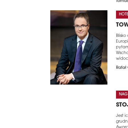
Tomas
HOTE
TOW
Blisk
Europi
pytam
Wschod
widocz
Rafał 
NAG
STO
Jest i
grudni
Award