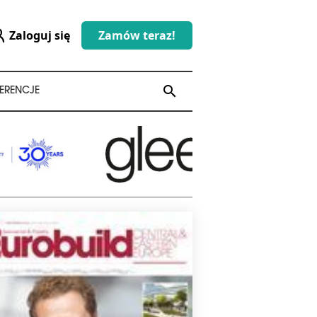
Zaloguj się
Zamów teraz!
search
search
ERENCJE