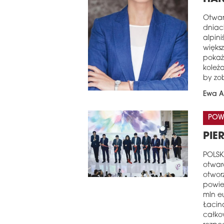
Otwar
dniac
alpin
więks
pokaż
koleż
by zob
Ewa A
POW
PIE
POLSKA
otwar
otwor
powie
mln e
Łacin
całko