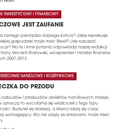
n North
K INWESTYCYJNY I FINANSOWY
CZOWE JEST ZAUFANIE
ra taniego pieniądza dobiega końca? Jakie reperkusje
lskiej gospodarki może mieć Brexit? Jak rozruszać
tycje? Na te i inne pytania odpowiada naszej redakcji
tony Vincent-Rostowski, wicepremier i minister finansów
ach 2007-2013
IERZCHNIE HANDLOWE I ROZRYWKOWE
ECZKA DO PRZODU
a rozbudów i przebudów obiektów handlowych maleje,
e oznacza to wycofania się właścicieli z tego typu
ości. Budynki się starzeją, a klienci robią się coraz
iej wymagający. Kto nie zdąży ze zmianami, może mieć
ty