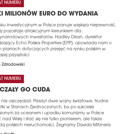
AT NUMERU
KI MILIONÓW EURO DO WYDANIA
nku inwestycyjnym w Polsce panuje większa niepewność,
aj pozostaje atrakcyjnym kierunkiem dla
ynarodowych inwestorów. Hadley Dean, dyrektor
dzający Echo Polska Properties (EPP), opowiada nam o
h planach dotyczących przejęć na rynku polskim w
ższej przyszłości
Zdrodowski
AT NUMERU
CZAŁY GO CUDA
 nie oszczędzał. Przeżył dwie wojny światowe, trudne
tki w Stanach Zjednoczonych, by po sukcesie
sionym za oceanem i upadku komunizmu w Polsce
 nad Wisłę i stać się nie tylko pionierem, ale także
dą polskich nieruchomości. Żegnamy Davida Mitznera