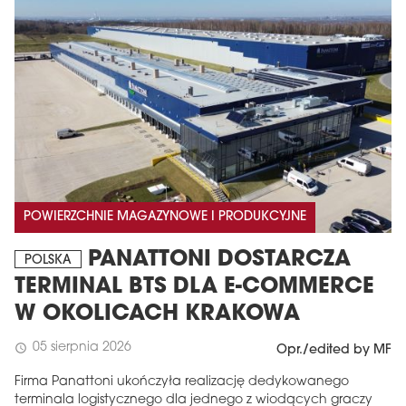
POWIERZCHNIE MAGAZYNOWE I PRODUKCYJNE
PANATTONI DOSTARCZA
POLSKA
TERMINAL BTS DLA E-COMMERCE
W OKOLICACH KRAKOWA
05 sierpnia 2026
schedule
Opr./edited by MF
Firma Panattoni ukończyła realizację dedykowanego
terminala logistycznego dla jednego z wiodących graczy