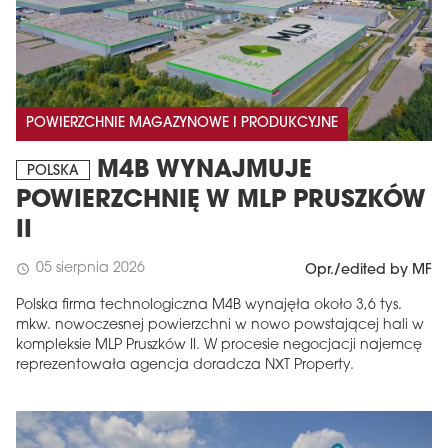
POWIERZCHNIE MAGAZYNOWE I PRODUKCYJNE
M4B WYNAJMUJE
POLSKA
POWIERZCHNIĘ W MLP PRUSZKÓW
II
05 sierpnia 2026
schedule
Opr./edited by MF
Polska firma technologiczna M4B wynajęła około 3,6 tys.
mkw. nowoczesnej powierzchni w nowo powstającej hali w
kompleksie MLP Pruszków II. W procesie negocjacji najemcę
reprezentowała agencja doradcza NXT Property.