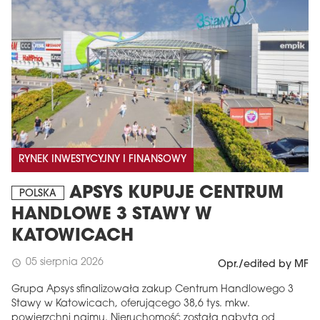
RYNEK INWESTYCYJNY I FINANSOWY
APSYS KUPUJE CENTRUM
POLSKA
HANDLOWE 3 STAWY W
KATOWICACH
05 sierpnia 2026
schedule
Opr./edited by MF
Grupa Apsys sfinalizowała zakup Centrum Handlowego 3
Stawy w Katowicach, oferującego 38,6 tys. mkw.
powierzchni najmu. Nieruchomość została nabyta od