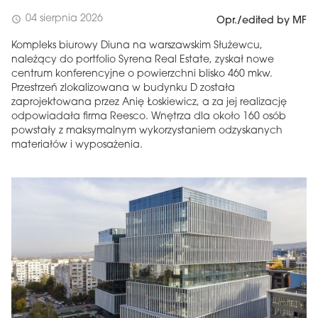
04 sierpnia 2026
schedule
Opr./edited by MF
Kompleks biurowy Diuna na warszawskim Służewcu,
należący do portfolio Syrena Real Estate, zyskał nowe
centrum konferencyjne o powierzchni blisko 460 mkw.
Przestrzeń zlokalizowana w budynku D została
zaprojektowana przez Anię Łoskiewicz, a za jej realizację
odpowiadała firma Reesco. Wnętrza dla około 160 osób
powstały z maksymalnym wykorzystaniem odzyskanych
materiałów i wyposażenia.