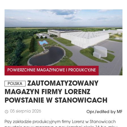
POWIERZCHNIE MAGAZYNOWE I PRODUKCYJNE
ZAUTOMATYZOWANY
POLSKA
MAGAZYN FIRMY LORENZ
POWSTANIE W STANOWICACH
05 sierpnia 2026
schedule
Opr./edited by MF
Przy zakładzie produkcyjnym firmy Lorenz w Stanowicach