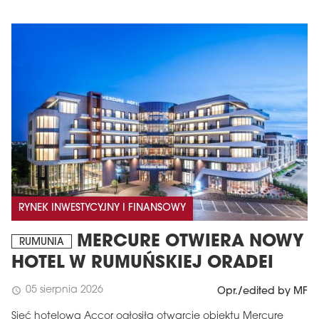
RYNEK INWESTYCYJNY I FINANSOWY
MERCURE OTWIERA NOWY
RUMUNIA
HOTEL W RUMUŃSKIEJ ORADEI
05 sierpnia 2026
schedule
Opr./edited by MF
Sieć hotelowa Accor ogłosiła otwarcie obiektu Mercure