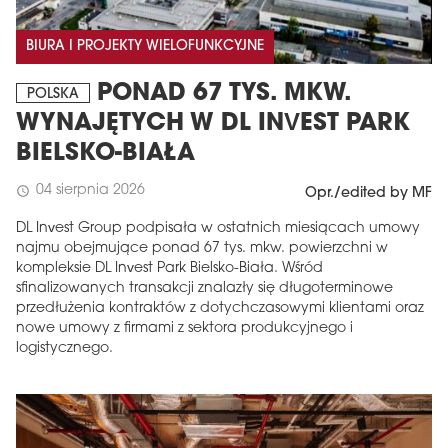
BIURA I PROJEKTY WIELOFUNKCYJNE
PONAD 67 TYS. MKW.
POLSKA
WYNAJĘTYCH W DL INVEST PARK
BIELSKO-BIAŁA
04 sierpnia 2026
schedule
Opr./edited by MF
DL Invest Group podpisała w ostatnich miesiącach umowy
najmu obejmujące ponad 67 tys. mkw. powierzchni w
kompleksie DL Invest Park Bielsko-Biała. Wśród
sfinalizowanych transakcji znalazły się długoterminowe
przedłużenia kontraktów z dotychczasowymi klientami oraz
nowe umowy z firmami z sektora produkcyjnego i
logistycznego.