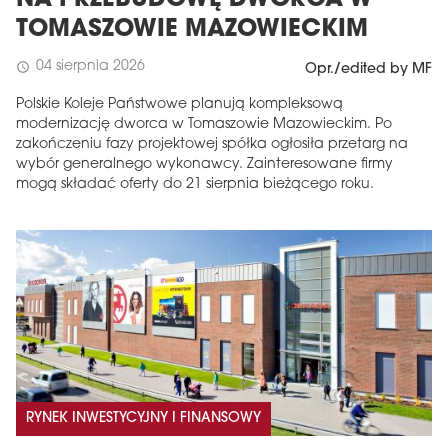
TOMASZOWIE MAZOWIECKIM
04 sierpnia 2026
schedule
Opr./edited by MF
Polskie Koleje Państwowe planują kompleksową
modernizację dworca w Tomaszowie Mazowieckim. Po
zakończeniu fazy projektowej spółka ogłosiła przetarg na
wybór generalnego wykonawcy. Zainteresowane firmy
mogą składać oferty do 21 sierpnia bieżącego roku.
RYNEK INWESTYCYJNY I FINANSOWY