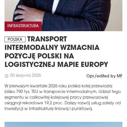
INFRASTRUKTURA
TRANSPORT
POLSKA
INTERMODALNY WZMACNIA
POZYCJĘ POLSKI NA
LOGISTYCZNEJ MAPIE EUROPY
05 sierpnia 2026
schedule
Opr./edited by MF
W pierwszym kwartale 2026 roku polska kolej przewiozła
blisko 790 tys. TEU w transporcie intermodalnym. Udział tego
segmentu w całkowitej kolejowej pracy przewozowej
osiągnął rekordowe 19,2 proc. Dalszy rozwój usług zależy od
inwestycji w infrastrukturę liniową i punktową.