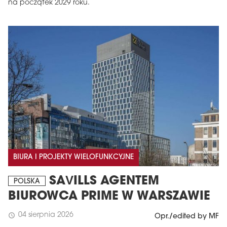
na początek 2029 roku.
BIURA I PROJEKTY WIELOFUNKCYJNE
SAVILLS AGENTEM
POLSKA
BIUROWCA PRIME W WARSZAWIE
04 sierpnia 2026
schedule
Opr./edited by MF