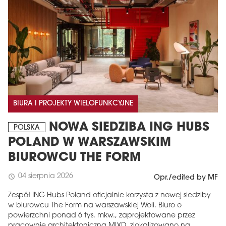
BIURA I PROJEKTY WIELOFUNKCYJNE
NOWA SIEDZIBA ING HUBS
POLSKA
POLAND W WARSZAWSKIM
BIUROWCU THE FORM
04 sierpnia 2026
schedule
Opr./edited by MF
Zespół ING Hubs Poland oficjalnie korzysta z nowej siedziby
w biurowcu The Form na warszawskiej Woli. Biuro o
powierzchni ponad 6 tys. mkw., zaprojektowane przez
pracownię architektoniczną MIXD, zlokalizowano na