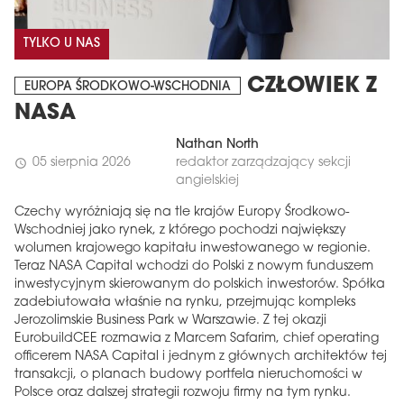
TYLKO U NAS
CZŁOWIEK Z
EUROPA ŚRODKOWO-WSCHODNIA
NASA
Nathan North
05 sierpnia 2026
redaktor zarządzający sekcji
schedule
angielskiej
Czechy wyróżniają się na tle krajów Europy Środkowo-
Wschodniej jako rynek, z którego pochodzi największy
wolumen krajowego kapitału inwestowanego w regionie.
Teraz NASA Capital wchodzi do Polski z nowym funduszem
inwestycyjnym skierowanym do polskich inwestorów. Spółka
zadebiutowała właśnie na rynku, przejmując kompleks
Jerozolimskie Business Park w Warszawie. Z tej okazji
EurobuildCEE rozmawia z Marcem Safarim, chief operating
officerem NASA Capital i jednym z głównych architektów tej
transakcji, o planach budowy portfela nieruchomości w
Polsce oraz dalszej strategii rozwoju firmy na tym rynku.