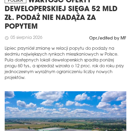
WARTOŚĆ OFERTY
POLSKA
DEWELOPERSKIEJ SIĘGA 52 MLD
ZŁ. PODAŻ NIE NADĄŻA ZA
POPYTEM
05 sierpnia 2026
schedule
Opr./edited by MF
Lipiec przyniósł zmianę w relacji popytu do podaży na
siedmiu największych rynkach mieszkaniowych w Polsce.
Pula dostępnych lokali deweloperskich spadła poniżej
progu 60 tys., a sprzedaż wzrosła o 12 proc. rok do roku przy
jednoczesnym wyraźnym ograniczeniu liczby nowych
projektów.