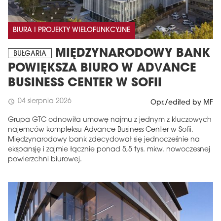
BIURA I PROJEKTY WIELOFUNKCYJNE
MIĘDZYNARODOWY BANK
BUŁGARIA
POWIĘKSZA BIURO W ADVANCE
BUSINESS CENTER W SOFII
04 sierpnia 2026
schedule
Opr./edited by MF
Grupa GTC odnowiła umowę najmu z jednym z kluczowych
najemców kompleksu Advance Business Center w Sofii.
Międzynarodowy bank zdecydował się jednocześnie na
ekspansję i zajmie łącznie ponad 5,5 tys. mkw. nowoczesnej
powierzchni biurowej.