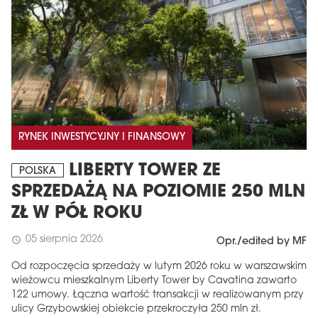
RYNEK INWESTYCYJNY I FINANSOWY
LIBERTY TOWER ZE
POLSKA
SPRZEDAŻĄ NA POZIOMIE 250 MLN
ZŁ W PÓŁ ROKU
05 sierpnia 2026
schedule
Opr./edited by MF
Od rozpoczęcia sprzedaży w lutym 2026 roku w warszawskim
wieżowcu mieszkalnym Liberty Tower by Cavatina zawarto
122 umowy. Łączna wartość transakcji w realizowanym przy
ulicy Grzybowskiej obiekcie przekroczyła 250 mln zł.