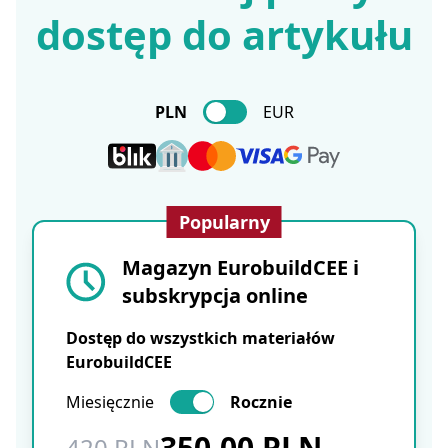
dostęp do artykułu
PLN
EUR
Popularny
Magazyn EurobuildCEE i
subskrypcja online
Dostęp do wszystkich materiałów
EurobuildCEE
Miesięcznie
Rocznie
350.00 PLN
420 PLN