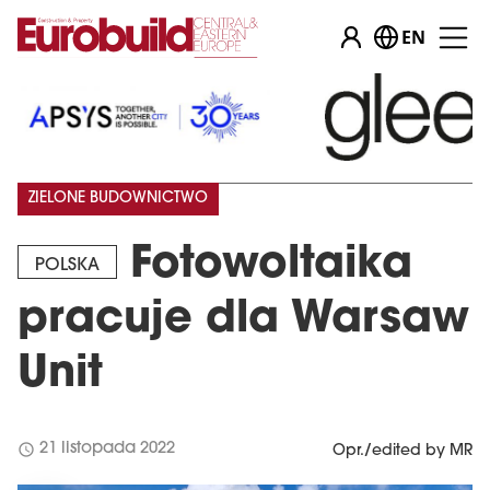
EN
ZIELONE BUDOWNICTWO
Fotowoltaika
POLSKA
pracuje dla Warsaw
Unit
schedule
21 listopada 2022
Opr./edited by MR