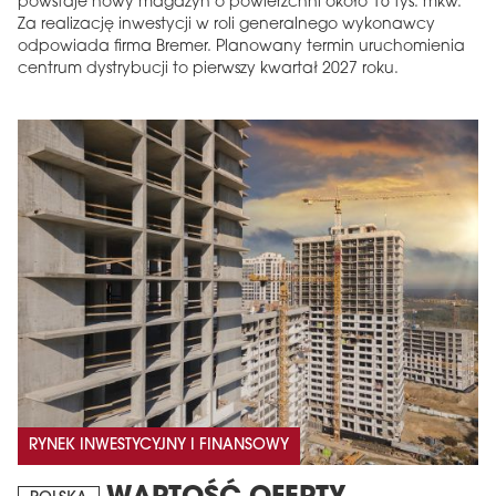
powstaje nowy magazyn o powierzchni około 16 tys. mkw.
Za realizację inwestycji w roli generalnego wykonawcy
odpowiada firma Bremer. Planowany termin uruchomienia
centrum dystrybucji to pierwszy kwartał 2027 roku.
MAGAZYN
Wydanie 6 (308)
CZERWIEC 2026
arrow_forward
Więcej w tym wydaniu
Zamów teraz!
RYNEK INWESTYCYJNY I FINANSOWY