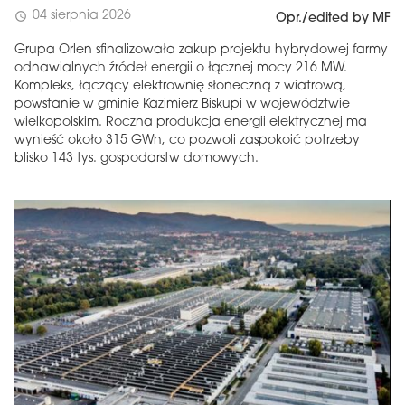
04 sierpnia 2026
schedule
Opr./edited by MF
Grupa Orlen sfinalizowała zakup projektu hybrydowej farmy
odnawialnych źródeł energii o łącznej mocy 216 MW.
Kompleks, łączący elektrownię słoneczną z wiatrową,
powstanie w gminie Kazimierz Biskupi w województwie
wielkopolskim. Roczna produkcja energii elektrycznej ma
wynieść około 315 GWh, co pozwoli zaspokoić potrzeby
blisko 143 tys. gospodarstw domowych.