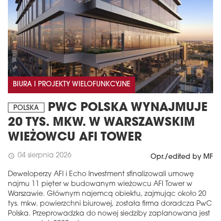
BIURA I PROJEKTY WIELOFUNKCYJNE
PWC POLSKA WYNAJMUJE
POLSKA
20 TYS. MKW. W WARSZAWSKIM
WIEŻOWCU AFI TOWER
04 sierpnia 2026
schedule
Opr./edited by MF
Deweloperzy AFI i Echo Investment sfinalizowali umowę
najmu 11 pięter w budowanym wieżowcu AFI Tower w
Warszawie. Głównym najemcą obiektu, zajmując około 20
tys. mkw. powierzchni biurowej, została firma doradcza PwC
Polska. Przeprowadzka do nowej siedziby zaplanowana jest