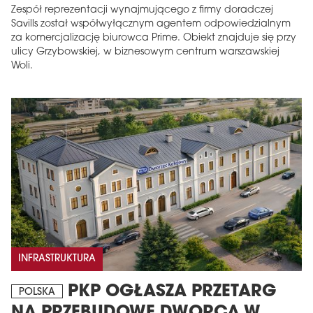
Zespół reprezentacji wynajmującego z firmy doradczej
Savills został współwyłącznym agentem odpowiedzialnym
za komercjalizację biurowca Prime. Obiekt znajduje się przy
ulicy Grzybowskiej, w biznesowym centrum warszawskiej
Woli.
INFRASTRUKTURA
PKP OGŁASZA PRZETARG
POLSKA
NA PRZEBUDOWĘ DWORCA W