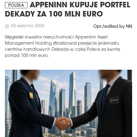
APPENINN KUPUJE PORTFEL
POLSKA
DEKADY ZA 100 MLN EURO
03 sierpnia 2026
schedule
Opr./edited by NN
Węgierski inwestor nieruchomości Appeninn Asset
Management Holding sfinalizował przejęcie jedenastu
centrów handlowych Dekada w całej Polsce za kwotę
ponad 100 mln euro.