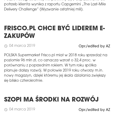
potrzeb klienta wynika z raportu Capgemini „The Last-Mile
Delivery Challenge” (Wyzwanie ostatniej mili).
FRISCO.PL CHCE BYĆ LIDEREM E-
ZAKUPÓW
04 marca 2019
schedule
Opr./edited by AZ
POLSKA Supermarket Frisco.pl miał w 2018 roku sprzedaż na
poziomie 96 mln zł, co oznacza wzrost o 32,4 proc. w
porównaniu z poprzednim rokiem. W tym roku spółka
planuje dalszy rozwój. W połowie 2019 roku otworzy m.in.
nowy magazyn, dzięki któremu jej skala działania zwiększy
się blisko czterokrotnie.
SZOPI MA ŚRODKI NA ROZWÓJ
04 marca 2019
schedule
Opr./edited by AZ