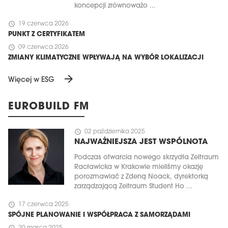
koncepcji zrównoważo ...
schedule
19 czerwca 2026
PUNKT Z CERTYFIKATEM
schedule
09 czerwca 2026
ZMIANY KLIMATYCZNE WPŁYWAJĄ NA WYBÓR LOKALIZACJI
arrow_forward
Więcej w ESG
EUROBUILD FM
schedule
02 października 2025
NAJWAŻNIEJSZA JEST WSPÓLNOTA
Podczas otwarcia nowego skrzydła Zeitraum
Racławicka w Krakowie mieliśmy okazję
porozmawiać z Zdeną Noack, dyrektorką
zarządzającą Zeitraum Student Ho ...
schedule
17 czerwca 2025
SPÓJNE PLANOWANIE I WSPÓŁPRACA Z SAMORZĄDAMI