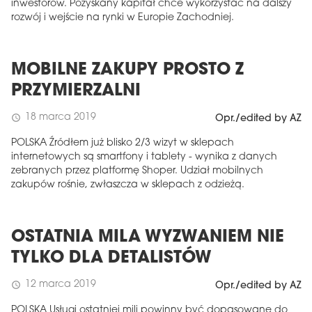
inwestorów. Pozyskany kapitał chce wykorzystać na dalszy
rozwój i wejście na rynki w Europie Zachodniej.
MOBILNE ZAKUPY PROSTO Z
PRZYMIERZALNI
18 marca 2019
schedule
Opr./edited by AZ
POLSKA Źródłem już blisko 2/3 wizyt w sklepach
internetowych są smartfony i tablety - wynika z danych
zebranych przez platformę Shoper. Udział mobilnych
zakupów rośnie, zwłaszcza w sklepach z odzieżą.
OSTATNIA MILA WYZWANIEM NIE
TYLKO DLA DETALISTÓW
12 marca 2019
schedule
Opr./edited by AZ
POLSKA Usługi ostatniej mili powinny być dopasowane do