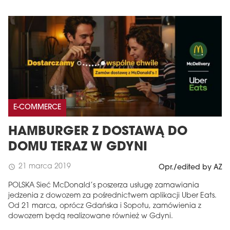
E-COMMERCE
HAMBURGER Z DOSTAWĄ DO
DOMU TERAZ W GDYNI
21 marca 2019
schedule
Opr./edited by AZ
POLSKA Sieć McDonald’s poszerza usługę zamawiania
jedzenia z dowozem za pośrednictwem aplikacji Uber Eats.
Od 21 marca, oprócz Gdańska i Sopotu, zamówienia z
dowozem będą realizowane również w Gdyni.