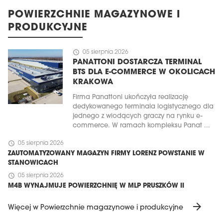
POWIERZCHNIE MAGAZYNOWE I
PRODUKCYJNE
schedule
05 sierpnia 2026
PANATTONI DOSTARCZA TERMINAL
BTS DLA E-COMMERCE W OKOLICACH
KRAKOWA
Firma Panattoni ukończyła realizację
dedykowanego terminala logistycznego dla
jednego z wiodących graczy na rynku e-
commerce. W ramach kompleksu Panat ...
schedule
05 sierpnia 2026
ZAUTOMATYZOWANY MAGAZYN FIRMY LORENZ POWSTANIE W
STANOWICACH
schedule
05 sierpnia 2026
M4B WYNAJMUJE POWIERZCHNIĘ W MLP PRUSZKÓW II
arrow_forward
Więcej w Powierzchnie magazynowe i produkcyjne