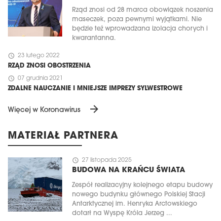
Rząd znosi od 28 marca obowiązek noszenia
maseczek, poza pewnymi wyjątkami. Nie
będzie też wprowadzana izolacja chorych i
kwarantanna.
schedule
23 lutego 2022
RZĄD ZNOSI OBOSTRZENIA
schedule
07 grudnia 2021
ZDALNE NAUCZANIE I MNIEJSZE IMPREZY SYLWESTROWE
arrow_forward
Więcej w Koronawirus
MATERIAŁ PARTNERA
schedule
27 listopada 2025
BUDOWA NA KRAŃCU ŚWIATA
Zespół realizacyjny kolejnego etapu budowy
nowego budynku głównego Polskiej Stacji
Antarktycznej im. Henryka Arctowskiego
dotarł na Wyspę Króla Jerzeg ...