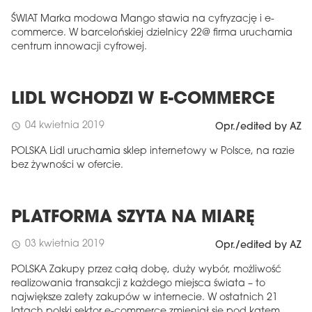
ŚWIAT Marka modowa Mango stawia na cyfryzację i e-
commerce. W barcelońskiej dzielnicy 22@ firma uruchamia
centrum innowacji cyfrowej.
LIDL WCHODZI W E-COMMERCE
04 kwietnia 2019
schedule
Opr./edited by AZ
POLSKA Lidl uruchamia sklep internetowy w Polsce, na razie
bez żywności w ofercie.
PLATFORMA SZYTA NA MIARĘ
03 kwietnia 2019
schedule
Opr./edited by AZ
POLSKA Zakupy przez całą dobę, duży wybór, możliwość
realizowania transakcji z każdego miejsca świata – to
największe zalety zakupów w internecie. W ostatnich 21
latach polski sektor e-commerce zmieniał się pod kątem