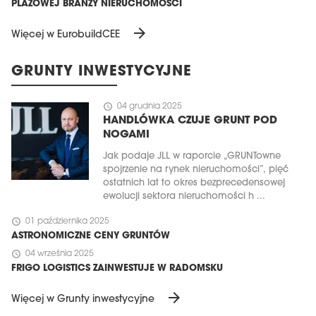
PLAŻOWEJ BRANŻY NIERUCHOMOŚCI
arrow_forward
Więcej w EurobuildCEE
GRUNTY INWESTYCYJNE
schedule
04 grudnia 2025
HANDLÓWKA CZUJE GRUNT POD
NOGAMI
Jak podaje JLL w raporcie „GRUNTowne
spojrzenie na rynek nieruchomości”, pięć
ostatnich lat to okres bezprecedensowej
ewolucji sektora nieruchomości h ...
schedule
01 października 2025
ASTRONOMICZNE CENY GRUNTÓW
schedule
04 września 2025
FRIGO LOGISTICS ZAINWESTUJE W RADOMSKU
arrow_forward
Więcej w Grunty inwestycyjne