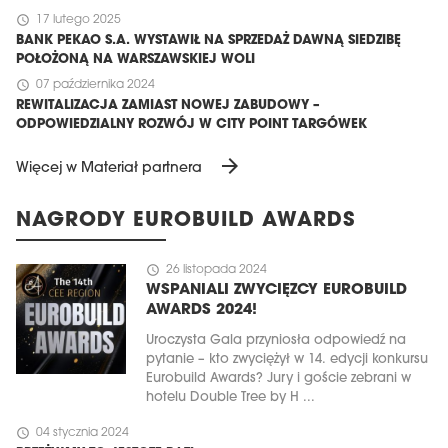
schedule
17 lutego 2025
BANK PEKAO S.A. WYSTAWIŁ NA SPRZEDAŻ DAWNĄ SIEDZIBĘ
POŁOŻONĄ NA WARSZAWSKIEJ WOLI
schedule
07 października 2024
REWITALIZACJA ZAMIAST NOWEJ ZABUDOWY –
ODPOWIEDZIALNY ROZWÓJ W CITY POINT TARGÓWEK
arrow_forward
Więcej w Materiał partnera
NAGRODY EUROBUILD AWARDS
schedule
26 listopada 2024
WSPANIALI ZWYCIĘZCY EUROBUILD
AWARDS 2024!
Uroczysta Gala przyniosła odpowiedź na
pytanie – kto zwyciężył w 14. edycji konkursu
Eurobuild Awards? Jury i goście zebrani w
hotelu Double Tree by H ...
schedule
04 stycznia 2024