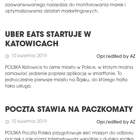
zaawansowanego narzędzia do monitorowania marek i
optymalizowania działań marketingowych.
UBER EATS STARTUJE W
KATOWICACH
10 kwietnia 2019
schedule
Opr./edited by AZ
POLSKA Katowice to ósme miasto w Polsce, w którym można
zamawiać jedzenie poprzez aplikację w smartfonie. To
jednocześnie pierwsze miasto na Śląsku, do którego trafia
taka usługa.
POCZTA STAWIA NA PACZKOMATY
10 kwietnia 2019
schedule
Opr./edited by AZ
POLSKA Poczta Polska przygotowuje sieć maszyn do odbioru
paczek z zakupami internetowymi wspólnie z duńską spółką