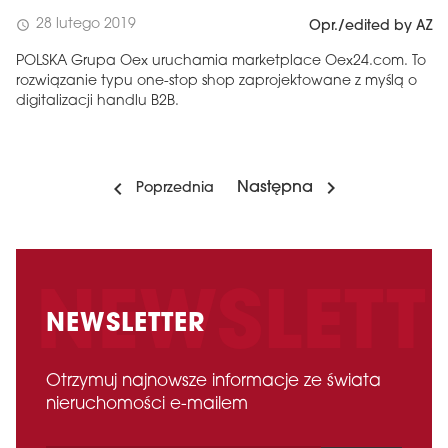
28 lutego 2019
schedule
Opr./edited by AZ
POLSKA Grupa Oex uruchamia marketplace Oex24.com. To
rozwiązanie typu one-stop shop zaprojektowane z myślą o
digitalizacji handlu B2B.
Następna
Poprzednia
NEWSLETTER
Otrzymuj najnowsze informacje ze świata
nieruchomości e-mailem