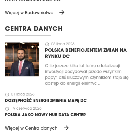
arrow_forward
Więcej w Budownictwo
CENTRA DANYCH
schedule
08 lipca 2026
POLSKA BENEFICJENTEM ZMIAN NA
RYNKU DC
O ile jeszcze kilka lat temu o lokalizacji
inwestycji decydował przede wszystkim
popyt, dziś kluczowym czynnikiem staje się
dostęp do energii elektryc ...
schedule
01 lipca 2026
DOSTĘPNOŚĆ ENERGII ZMIENIA MAPĘ DC
schedule
19 czerwca 2026
POLSKA JAKO NOWY HUB DATA CENTER
arrow_forward
Więcej w Centra danych