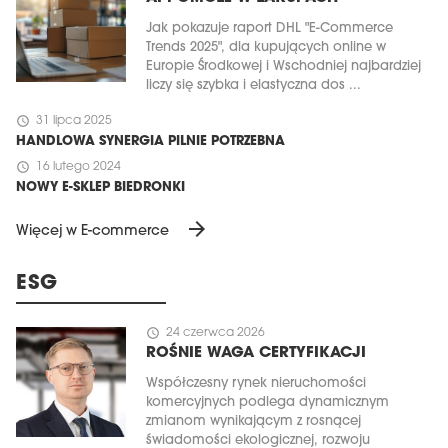
Jak pokazuje raport DHL "E-Commerce
Trends 2025", dla kupujących online w
Europie Środkowej i Wschodniej najbardziej
liczy się szybka i elastyczna dos ...
schedule
31 lipca 2025
HANDLOWA SYNERGIA PILNIE POTRZEBNA
schedule
16 lutego 2024
NOWY E-SKLEP BIEDRONKI
arrow_forward
Więcej w E-commerce
ESG
schedule
24 czerwca 2026
ROŚNIE WAGA CERTYFIKACJI
Współczesny rynek nieruchomości
komercyjnych podlega dynamicznym
zmianom wynikającym z rosnącej
świadomości ekologicznej, rozwoju