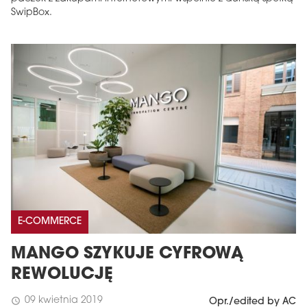
SwipBox.
E-COMMERCE
MANGO SZYKUJE CYFROWĄ
REWOLUCJĘ
09 kwietnia 2019
schedule
Opr./edited by AC