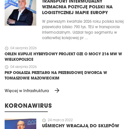
TRANSPORT INTERMODALNY
WZMACNIA POZYCJĘ POLSKI NA
LOGISTYCZNEJ MAPIE EUROPY
W pierwszym kwartale 2026 roku polska kolej
przewiozła blisko 790 tys. TEU w transporcie
intermodalnym. Udział tego segmentu w
całkowitej kolejowej pr ...
schedule
04 sierpnia 2026
ORLEN KUPUJE HYBRYDOWY PROJEKT OZE O MOCY 216 MW W
WIELKOPOLSCE
schedule
04 sierpnia 2026
PKP OGŁASZA PRZETARG NA PRZEBUDOWĘ DWORCA W
TOMASZOWIE MAZOWIECKIM
arrow_forward
Więcej w Infrastruktura
KORONAWIRUS
schedule
24 marca 2022
UŚMIECHY WRACAJĄ DO SKLEPÓW