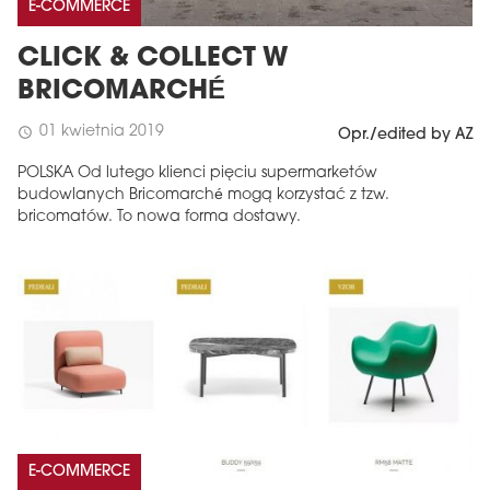
E-COMMERCE
CLICK & COLLECT W
BRICOMARCHÉ
01 kwietnia 2019
schedule
Opr./edited by AZ
POLSKA Od lutego klienci pięciu supermarketów
budowlanych Bricomarché mogą korzystać z tzw.
bricomatów. To nowa forma dostawy.
E-COMMERCE