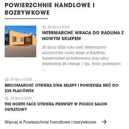
POWIERZCHNIE HANDLOWE I
ROZRYWKOWE
schedule
30 lipca 2026
INTERMARCHÉ WRACA DO RADLINA Z
NOWYM SKLEPEM
30 lipca 2026 roku sieć Intermarché
uruchomiła nowy sklep w Radlinie.
Supermarket zlokalizowany przy ulicy
Mariackiej 38 oferuje 1 tys. mkw. powierzch
...
schedule
29 lipca 2026
BRICOMARCHÉ OTWIERA DWA SKLEPY I POWIĘKSZA SIEĆ DO
228 PLACÓWEK
schedule
28 lipca 2026
THE NORTH FACE OTWIERA PIERWSZY W POLSCE SALON
OUTLETOWY
arrow_forward
Więcej w Powierzchnie handlowe i rozrywkowe