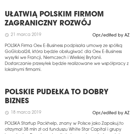
UŁATWIĄ POLSKIM FIRMOM
ZAGRANICZNY ROZWÓJ
21 marca 2019
schedule
Opr./edited by AZ
POLSKA Firma Oex E-Business podpisała umowę ze spółką
GoGlobal24, która będzie obsługiwać dla Oex E-Business
wysyłki we Francji, Niemczech i Wielkiej Brytanii.
Dostarczanie przesyłek będzie realizowane we współpracy z
lokalnymi firmami.
POLSKIE PUDEŁKA TO DOBRY
BIZNES
18 marca 2019
schedule
Opr./edited by AZ
POLSKA Startup Packhelp, znany w Polsce jako Zapakuj.to
otrzymał 38 mln zł od funduszu White Star Capital i grupy