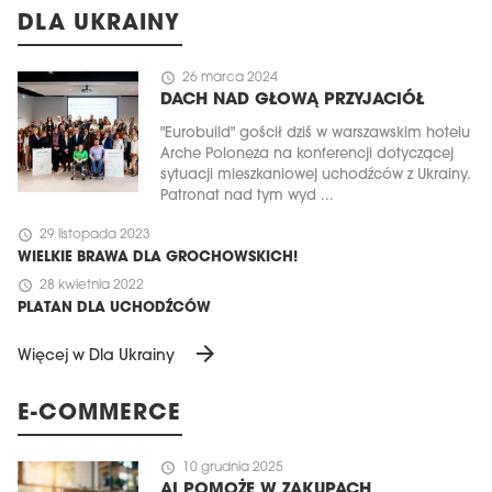
DLA UKRAINY
schedule
26 marca 2024
DACH NAD GŁOWĄ PRZYJACIÓŁ
"Eurobuild" gościł dziś w warszawskim hotelu
Arche Poloneza na konferencji dotyczącej
sytuacji mieszkaniowej uchodźców z Ukrainy.
Patronat nad tym wyd ...
schedule
29 listopada 2023
WIELKIE BRAWA DLA GROCHOWSKICH!
schedule
28 kwietnia 2022
PLATAN DLA UCHODŹCÓW
arrow_forward
Więcej w Dla Ukrainy
E-COMMERCE
schedule
10 grudnia 2025
AI POMOŻE W ZAKUPACH