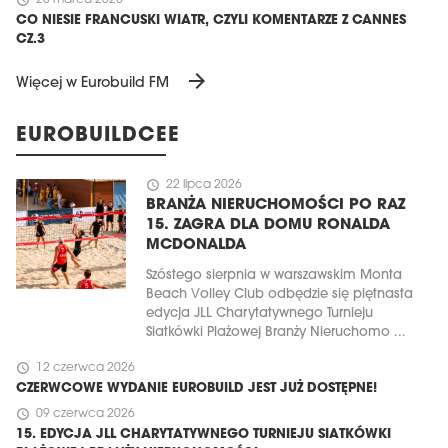
schedule
20 marca 2025
CO NIESIE FRANCUSKI WIATR, CZYLI KOMENTARZE Z CANNES
CZ.3
arrow_forward
Więcej w Eurobuild FM
EUROBUILDCEE
schedule
22 lipca 2026
BRANŻA NIERUCHOMOŚCI PO RAZ
15. ZAGRA DLA DOMU RONALDA
MCDONALDA
Szóstego sierpnia w warszawskim Monta
Beach Volley Club odbędzie się piętnasta
edycja JLL Charytatywnego Turnieju
Siatkówki Plażowej Branży Nieruchomo ...
schedule
12 czerwca 2026
CZERWCOWE WYDANIE EUROBUILD JEST JUŻ DOSTĘPNE!
schedule
09 czerwca 2026
15. EDYCJA JLL CHARYTATYWNEGO TURNIEJU SIATKÓWKI