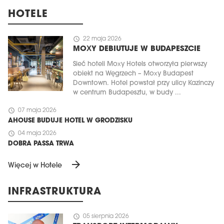
HOTELE
schedule
22 maja 2026
MOXY DEBIUTUJE W BUDAPESZCIE
Sieć hoteli Moxy Hotels otworzyła pierwszy
obiekt na Węgrzech – Moxy Budapest
Downtown. Hotel powstał przy ulicy Kazinczy
w centrum Budapesztu, w budy ...
schedule
07 maja 2026
AHOUSE BUDUJE HOTEL W GRODZISKU
schedule
04 maja 2026
DOBRA PASSA TRWA
arrow_forward
Więcej w Hotele
INFRASTRUKTURA
schedule
05 sierpnia 2026