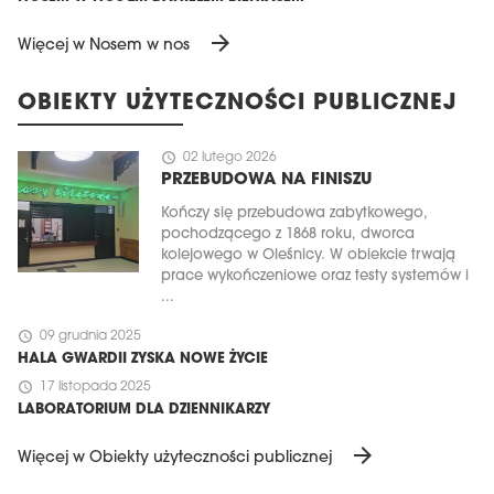
arrow_forward
Więcej w Nosem w nos
OBIEKTY UŻYTECZNOŚCI PUBLICZNEJ
schedule
02 lutego 2026
PRZEBUDOWA NA FINISZU
Kończy się przebudowa zabytkowego,
pochodzącego z 1868 roku, dworca
kolejowego w Oleśnicy. W obiekcie trwają
prace wykończeniowe oraz testy systemów i
...
schedule
09 grudnia 2025
HALA GWARDII ZYSKA NOWE ŻYCIE
schedule
17 listopada 2025
LABORATORIUM DLA DZIENNIKARZY
arrow_forward
Więcej w Obiekty użyteczności publicznej