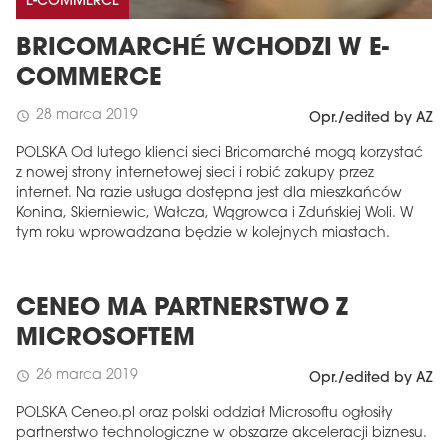
E-COMMERCE
BRICOMARCHÉ WCHODZI W E-
COMMERCE
28 marca 2019
schedule
Opr./edited by AZ
POLSKA Od lutego klienci sieci Bricomarché mogą korzystać
z nowej strony internetowej sieci i robić zakupy przez
internet. Na razie usługa dostępna jest dla mieszkańców
Konina, Skierniewic, Wałcza, Wągrowca i Zduńskiej Woli. W
tym roku wprowadzana będzie w kolejnych miastach.
CENEO MA PARTNERSTWO Z
MICROSOFTEM
26 marca 2019
schedule
Opr./edited by AZ
POLSKA Ceneo.pl oraz polski oddział Microsoftu ogłosiły
partnerstwo technologiczne w obszarze akceleracji biznesu.