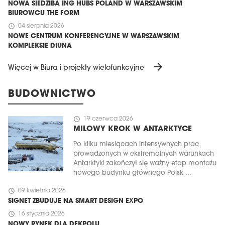
NOWA SIEDZIBA ING HUBS POLAND W WARSZAWSKIM
BIUROWCU THE FORM
schedule
04 sierpnia 2026
NOWE CENTRUM KONFERENCYJNE W WARSZAWSKIM
KOMPLEKSIE DIUNA
arrow_forward
Więcej w Biura i projekty wielofunkcyjne
BUDOWNICTWO
schedule
19 czerwca 2026
MILOWY KROK W ANTARKTYCE
Po kilku miesiącach intensywnych prac
prowadzonych w ekstremalnych warunkach
Antarktyki zakończył się ważny etap montażu
nowego budynku głównego Polsk ...
schedule
09 kwietnia 2026
SIGNET ZBUDUJE NA SMART DESIGN EXPO
schedule
16 stycznia 2026
NOWY RYNEK DLA DEKPOLU