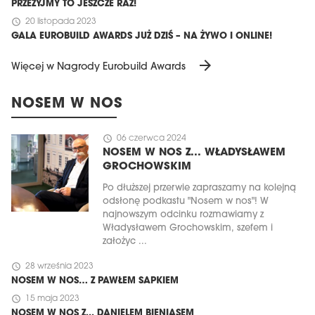
PRZEŻYJMY TO JESZCZE RAZ!
schedule
20 listopada 2023
GALA EUROBUILD AWARDS JUŻ DZIŚ – NA ŻYWO I ONLINE!
arrow_forward
Więcej w Nagrody Eurobuild Awards
NOSEM W NOS
schedule
06 czerwca 2024
NOSEM W NOS Z... WŁADYSŁAWEM
GROCHOWSKIM
Po dłuższej przerwie zapraszamy na kolejną
odsłonę podkastu "Nosem w nos"! W
najnowszym odcinku rozmawiamy z
Władysławem Grochowskim, szefem i
założyc ...
schedule
28 września 2023
NOSEM W NOS… Z PAWŁEM SAPKIEM
schedule
15 maja 2023
NOSEM W NOS Z... DANIELEM BIENIASEM