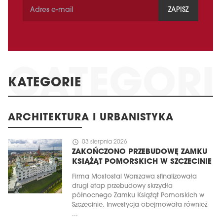
ZAPISZ
KATEGORIE
ARCHITEKTURA I URBANISTYKA
schedule
03 sierpnia 2026
ZAKOŃCZONO PRZEBUDOWĘ ZAMKU
KSIĄŻĄT POMORSKICH W SZCZECINIE
Firma Mostostal Warszawa sfinalizowała
drugi etap przebudowy skrzydła
północnego Zamku Książąt Pomorskich w
Szczecinie. Inwestycja obejmowała również
...