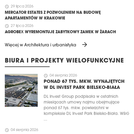
schedule
29 lipca 2026
MERCATOR ESTATES Z POZWOLENIEM NA BUDOWĘ
APARTAMENTÓW W KRAKOWIE
schedule
27 lipca 2026
AGROBEX WYREMONTUJE ZABYTKOWY ZAMEK W ŻARACH
arrow_forward
Więcej w Architektura i urbanistyka
BIURA I PROJEKTY WIELOFUNKCYJNE
schedule
04 sierpnia 2026
PONAD 67 TYS. MKW. WYNAJĘTYCH
W DL INVEST PARK BIELSKO-BIAŁA
DL Invest Group podpisała w ostatnich
miesiącach umowy najmu obejmujące
ponad 67 tys. mkw. powierzchni w
kompleksie DL Invest Park Bielsko-Biała. Wśró
...
schedule
04 sierpnia 2026