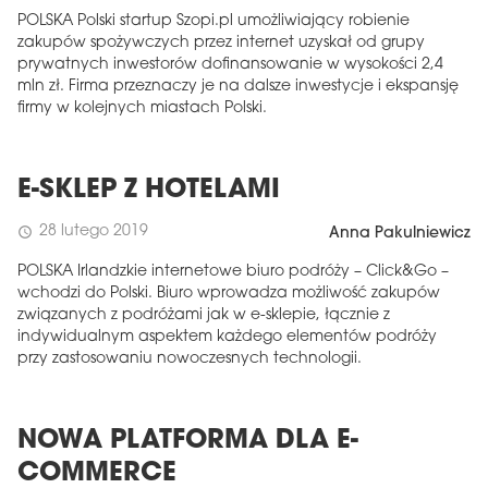
POLSKA Polski startup Szopi.pl umożliwiający robienie
zakupów spożywczych przez internet uzyskał od grupy
prywatnych inwestorów dofinansowanie w wysokości 2,4
mln zł. Firma przeznaczy je na dalsze inwestycje i ekspansję
firmy w kolejnych miastach Polski.
E-SKLEP Z HOTELAMI
28 lutego 2019
schedule
Anna Pakulniewicz
POLSKA Irlandzkie internetowe biuro podróży – Click&Go –
wchodzi do Polski. Biuro wprowadza możliwość zakupów
związanych z podróżami jak w e-sklepie, łącznie z
indywidualnym aspektem każdego elementów podróży
przy zastosowaniu nowoczesnych technologii.
NOWA PLATFORMA DLA E-
COMMERCE