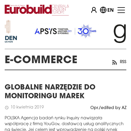
EN
E-COMMERCE
RSS
GLOBALNE NARZĘDZIE DO
MONITORINGU MAREK
10 kwietnia 2019
schedule
Opr./edited by AZ
POLSKA Agencja badań rynku Inquiry nawiązała
współpracę z firmą YouGov, dostawcą usług analitycznych
na świecie. Jej celem jest wprowadzenie na polski rynek