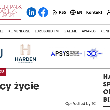
RSS
EN
Kontakt
EE
KOMENTARZE
EUROBUILD FM
GALERIE
AWARDS
KONF
SU
N
S
cy życie
O
B
Opr./edited by TC