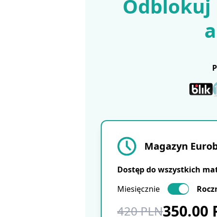
Odblokuj 
a
Magazyn Eurobu
Dostęp do wszystkich ma
Miesięcznie
Rocz
350.00
420 PLN