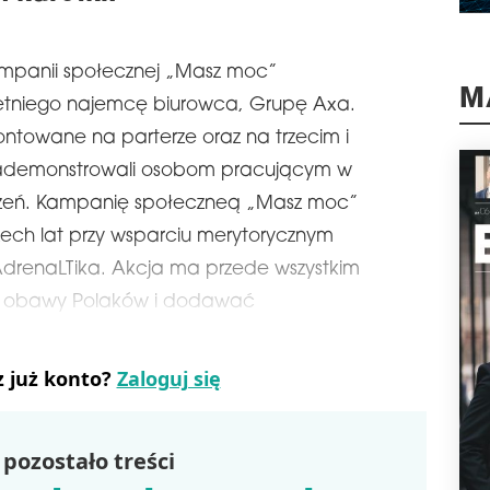
schedule
1
PO
kampanii społecznej „Masz moc”
Oddz
letniego najemcę biurowca, Grupę Axa.
dłu
M
schr
ontowane na parterze oraz na trzecim i
loka
y zademonstrowali osobom pracującym w
inwe
klie
ządzeń. Kampanię społeczneą „Masz moc”
będz
zech lat przy wsparciu merytorycznym
pla
pos
drenaLTika. Akcja ma przede wszystkim
schedule
1
 obawy Polaków i dodawać
NI
63 p
z już konto?
Zaloguj się
prz
tema
prze
swoi
pozostało treści
rapo
nie