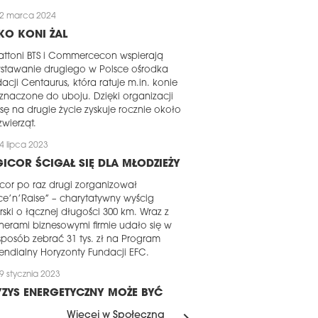
2 marca 2024
KO KONI ŻAL
ttoni BTS i Commercecon wspierają
stawanie drugiego w Polsce ośrodka
acji Centaurus, która ratuje m.in. konie
znaczone do uboju. Dzięki organizacji
sę na drugie życie zyskuje rocznie około
zwierząt.
4 lipca 2023
ICOR ŚCIGAŁ SIĘ DLA MŁODZIEŻY
cor po raz drugi zorganizował
e’n’Raise” – charytatywny wyścig
rski o łącznej długości 300 km. Wraz z
nerami biznesowymi firmie udało się w
sposób zebrać 31 tys. zł na Program
endialny Horyzonty Fundacji EFC.
9 stycznia 2023
ZYS ENERGETYCZNY MOŻE BYĆ
ANSĄ
Więcej w Społeczna