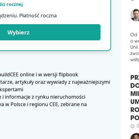
ci rocznej
będ
3
schedule
firm
ądzeniu. Płatność roczna
prze
na 
kraj
Wybierz
schedule
0
Od 
ZM
o w
Acco
Unii
par
zwol
Indu
wstę
Wiel
ldCEE online i w wersji flipbook
wyko
arze, artykuły oraz wywiady z najważniejszymi
Chwa
PR
ekspertami
Ziel
DO
 i informacje z rynku nieruchomości
schedule
2
MI
 w Polsce i regionu CEE, zebrane na
BI
UM
Trzy
RO
Adv
P
uzys
2
schedule
możl