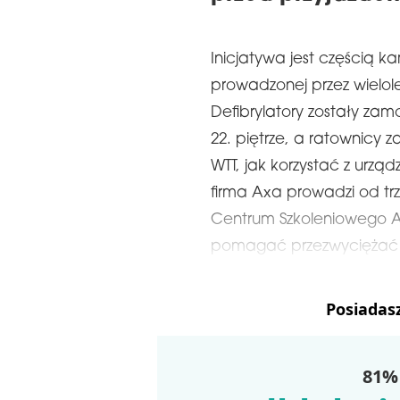
Inicjatywa jest częścią 
prowadzonej przez wielo
Defibrylatory zostały zam
22. piętrze, a ratownic
WTT, jak korzystać z ur
firma Axa prowadzi od tr
Centrum Szkoleniowego A
pomagać przezwyciężać
Posiadas
81% 