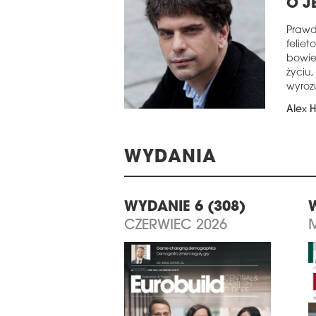
O J
Prawd
felie
bowie
życiu
wyroz
Alex 
WYDANIA
WYDANIE 6 (308)
CZERWIEC 2026