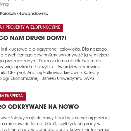
kingi
Korólczyk-Lewandowska
A I PROJEKTY WIELOFUNKCYJNE
CO NAM DRUGI DOM?!
 jest kluczowa dla egzystencji człowieka. Dla naszego
ia psychicznego powinniśmy wykonywać ją w miejscu
go przeznaczonym. Praca z domu na dłuższą metę
si więcej szkód niż pożytku – twierdzi w rozmowie z
ild CEE prof. Andrzej Falkowski, kierownik Katedry
logii Ekonomicznej i Biznesu Uniwersytetu SWPS
M EKSPERTA
RO ODKRYWANE NA NOWO
wyraźniejszy staje się nowy trend w zakresie organizacji
, a mianowicie format 50/50, czyli tydzień pracy w
e, tydzień pracy w domu.po początkowym entuzjazmie