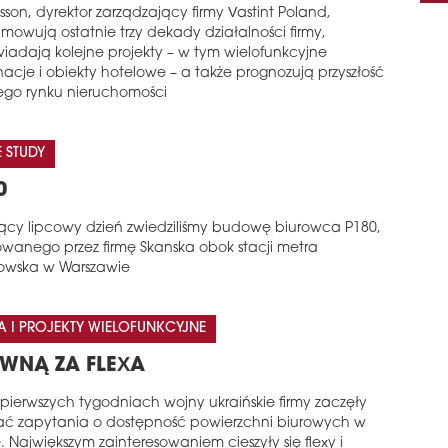
son, dyrektor zarządzający firmy Vastint Poland,
mowują ostatnie trzy dekady działalności firmy,
iadają kolejne projekty – w tym wielofunkcyjne
acje i obiekty hotelowe – a także prognozują przyszłość
iego rynku nieruchomości
 STUDY
0
ący lipcowy dzień zwiedziliśmy budowę biurowca P180,
zowanego przez firmę Skanska obok stacji metra
owska w Warszawie
A I PROJEKTY WIELOFUNKCYJNE
WNĄ ZA FLEXA
 pierwszych tygodniach wojny ukraińskie firmy zaczęły
ać zapytania o dostępność powierzchni biurowych w
. Największym zainteresowaniem cieszyły się flexy i