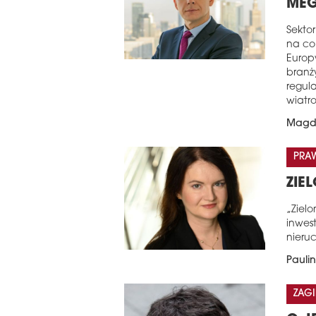
MEG
Sekto
na co
Europ
branży
regul
wiatr
Magd
PRA
ZIE
„Ziel
inwest
nieru
Pauli
ZAGI