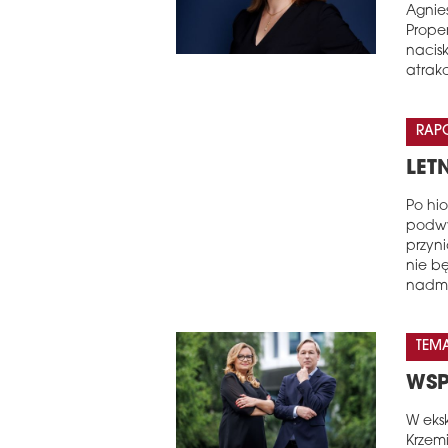
Agnie
Prope
nacisk
atrak
RAP
LET
Po hi
podwy
przyn
nie b
nadm
TEM
WSP
W eks
Krzemi