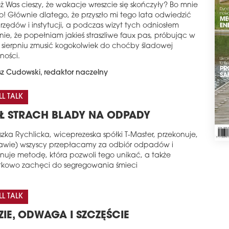
ż Was cieszy, że wakacje wreszcie się skończyły? Bo mnie
o! Głównie dlatego, że przyszło mi tego lata odwiedzić
urzędów i instytucji, a podczas wizyt tych odniosłem
ie, że popełniam jakieś straszliwe faux pas, próbując w
 i sierpniu zmusić kogokolwiek do choćby śladowej
ności.
z Cudowski, redaktor naczelny
L TALK
Ł STRACH BLADY NA ODPADY
zka Rychlicka, wiceprezeska spółki T-Master, przekonuje,
rawie) wszyscy przepłacamy za odbiór odpadów i
nuje metodę, która pozwoli tego unikać, a także
kowo zachęci do segregowania śmieci
L TALK
ZIE, ODWAGA I SZCZĘŚCIE