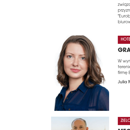
związ
przyzn
"Eurob
biuro
HOTE
GRA
W wyni
teren
firmę 
Julia
ZIE