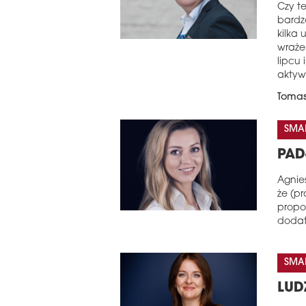
Czy te
bardz
kilka 
wrażen
lipcu
aktyw
Tomas
SMAL
PAD
Agnies
że (p
propo
dodat
SMAL
LUD