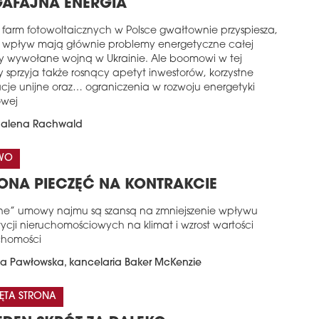
AFAJNA ENERGIA
r farm fotowoltaicznych w Polsce gwałtownie przyspiesza,
 wpływ mają głównie problemy energetyczne całej
y wywołane wojną w Ukrainie. Ale boomowi w tej
 sprzyja także rosnący apetyt inwestorów, korzystne
acje unijne oraz… ograniczenia w rozwoju energetyki
owej
alena Rachwald
WO
LONA PIECZĘĆ NA KONTRAKCIE
one” umowy najmu są szansą na zmniejszenie wpływu
ycji nieruchomościowych na klimat i wzrost wartości
chomości
na Pawłowska, kancelaria Baker McKenzie
ĘTA STRONA