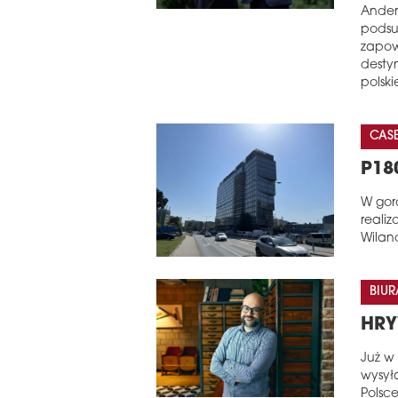
Anders
podsu
zapow
destyn
polsk
CASE
P18
W gor
reali
Wilan
BIUR
HRY
Już w
wysył
Polsce