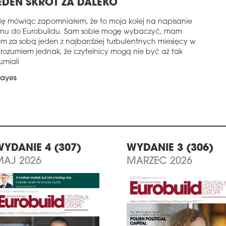
EDEN SKRÓT ZA DALEKO
ę mówiąc zapomniałem, że to moja kolej na napisanie
tonu do Eurobuildu. Sam sobie mogę wybaczyć, mam
m za sobą jeden z najbardziej turbulentnych miesięcy w
, rozumiem jednak, że czytelnicy mogą nie być aż tak
umiali
Hayes
WYDANIE 4 (307)
WYDANIE 3 (306)
MAJ 2026
MARZEC 2026