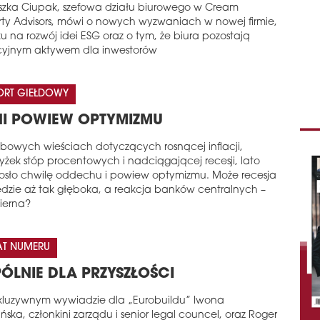
szka Ciupak, szefowa działu biurowego w Cream
rty Advisors, mówi o nowych wyzwaniach w nowej firmie,
u na rozwój idei ESG oraz o tym, że biura pozostają
cyjnym aktywem dla inwestorów
ORT GIEŁDOWY
NI POWIEW OPTYMIZMU
obowych wieściach dotyczących rosnącej inflacji,
żek stóp procentowych i nadciągającej recesji, lato
iosło chwilę oddechu i powiew optymizmu. Może recesja
ędzie aż tak głęboka, a reakcja banków centralnych –
ierna?
AT NUMERU
ÓLNIE DLA PRZYSZŁOŚCI
kluzywnym wywiadzie dla „Eurobuildu” Iwona
ńska, członkini zarządu i senior legal councel, oraz Roger