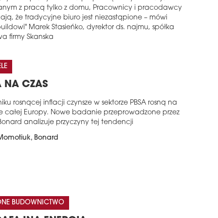
anym z pracą tylko z domu, Pracownicy i pracodawcy
ają, że tradycyjne biuro jest niezastąpione – mówi
uildowi" Marek Stasieńko, dyrektor ds. najmu, spółka
wa firmy Skanska
LE
 NA CZAS
ku rosnącej inflacji czynsze w sektorze PBSA rosną na
ie całej Europy. Nowe badanie przeprowadzone przez
Bonard analizuje przyczyny tej tendencji
 Momotiuk, Bonard
LONE BUDOWNICTWO