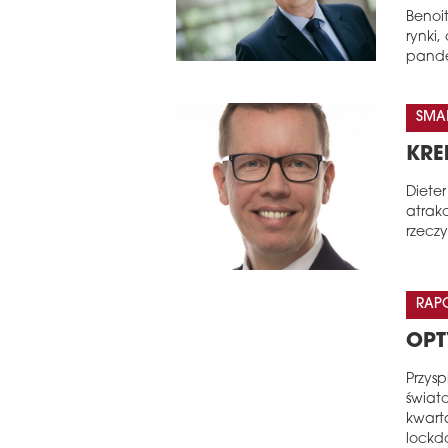
Benoit
rynki,
pande
SMAL
KRE
Dieter
atrak
rzeczy
RAP
OPT
Przys
świat
kwart
lockd