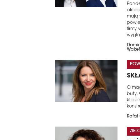
Pande
aktual
mają 
powie
firmy
wyglą
Domin
Wakef
POW
SKŁ
O mag
buty.
które 
konstr
Rafał 
ZIE