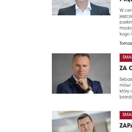
W cen
jeszc
parki
modom
kogo 
Tomas
SMAL
ZA 
Sebas
mówi 
który 
branż
SMAL
ZAP