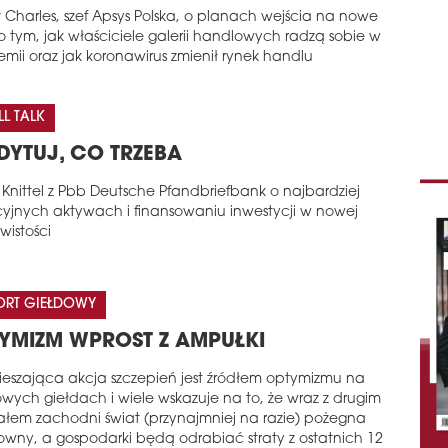
 Charles, szef Apsys Polska, o planach wejścia na nowe
 o tym, jak właściciele galerii handlowych radzą sobie w
mii oraz jak koronawirus zmienił rynek handlu
L TALK
DYTUJ, CO TRZEBA
 Knittel z Pbb Deutsche Pfandbriefbank o najbardziej
cyjnych aktywach i finansowaniu inwestycji w nowej
wistości
ORT GIEŁDOWY
YMIZM WPROST Z AMPUŁKI
pieszająca akcja szczepień jest źródłem optymizmu na
owych giełdach i wiele wskazuje na to, że wraz z drugim
ałem zachodni świat (przynajmniej na razie) pożegna
owny, a gospodarki będą odrabiać straty z ostatnich 12