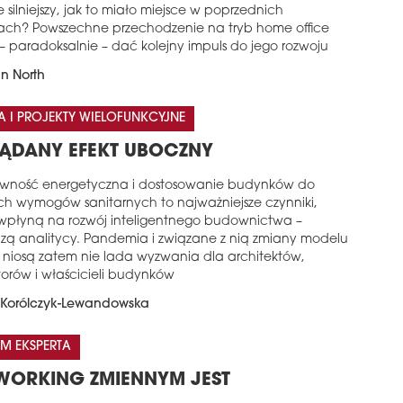
e silniejszy, jak to miało miejsce w poprzednich
sach? Powszechne przechodzenie na tryb home office
– paradoksalnie – dać kolejny impuls do jego rozwoju
n North
A I PROJEKTY WIELOFUNKCYJNE
ĄDANY EFEKT UBOCZNY
ywność energetyczna i dostosowanie budynków do
h wymogów sanitarnych to najważniejsze czynniki,
 wpłyną na rozwój inteligentnego budownictwa –
dzą analitycy. Pandemia i związane z nią zmiany modelu
 niosą zatem nie lada wyzwania dla architektów,
torów i właścicieli budynków
Korólczyk-Lewandowska
M EKSPERTA
ORKING ZMIENNYM JEST