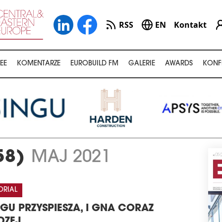
RSS
EN
Kontakt
EE
KOMENTARZE
EUROBUILD FM
GALERIE
AWARDS
KONF
58)
MAJ 2021
ORIAL
IEGU PRZYSPIESZA, I GNA CORAZ
DZEJ…