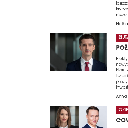
jeszcz
kryzy
może 
Natha
BIUR
POŻ
Efekt
nowyc
które
twier
pracy
inwes
Anna 
OKIE
COW