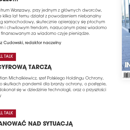
trum Warszawy, przy jednym z głównych dworców,
ze kilka lat temu działał z powodzeniem niebanalny
ng samochodowy, skutecznie opierający się płochym
 i chwilowym trendom, narzucanym przez wiadomo
i finansowanym za wiadomo czyje pieniądze.
z Cudowski, redaktor naczelny
L TALK
CYFROWĄ TARCZĄ
tian Michalkiewicz, szef Polskiego Holdingu Ochrony,
o skutkach pandemii dla branży ochrony, o postępie,
dokonał się w dziedzinie technologii, oraz o przyszłości
y
L TALK
ANOWAĆ NAD SYTUACJĄ