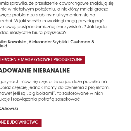
mia sprawiła, że przestrzenie coworkingowe znajdują się
nie w niełatwym położeniu, a niektórzy mniejsi gracze
wręcz problem ze stabilnym utrzymaniem się na
rzchni. W jaki sposób coworkingi mogą przyciągnąć
 w nowej, postpandemicznej rzeczywistości? Jak będą
dać elastyczne biura przyszłości?
ika Kowalska, Aleksander Szybilski, Cushman &
ield
IERZCHNIE MAGAZYNOWE I PRODUKCYJNE
ADOWANIE NIEBANALNE
azynach mówi się często, że są jak duże pudełka na
 Coraz częściej jednak mamy do czynienia z projektami,
nawet jeśli są „big boksami”, to zastosowane w nich
ukcje i rozwiązania potrafią zaszokować
Ostrowski
LONE BUDOWNICTWO