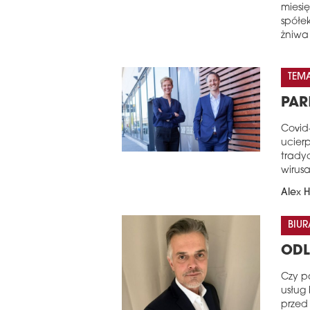
miesi
spółe
żniwa
TEM
PAR
Covid
ucier
trady
wirus
Alex 
BIUR
ODL
Czy p
usług
przed