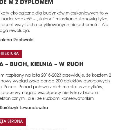
DE M Z DYPLOMEM
fikaty ekologiczne dla budynków mieszkaniowych to w
 nadal rzadkość – „zielone” mieszkania stanowią tylko
 procent wszystkich certyfikowanych nieruchomości. Ale
ąga rewolucja.
alena Rachwald
HITEKTURA
A – BUCH, KIELNIA – W RUCH
am rozpisany na lata 2016-2023 przewiduje, że kosztem 2
ł nowy wygląd zyska ponad 200 obiektów dworcowych
ej Polsce. Ponad połowa z nich ma status zabytków,
 prace wymagają współpracy nie tylko z biurami
ektonicznymi, ale i ze służbami konserwatorskimi
Korólczyk-Lewandowska
ĘTA STRONA