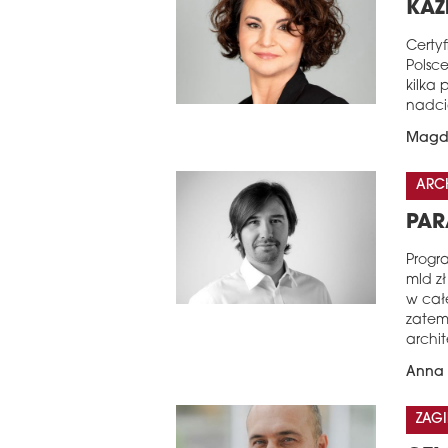
KAŻ
Certy
Polsce
kilka
nadci
Magd
ARC
PAR
Progr
mld z
w cał
zatem
archit
Anna 
ZAGI