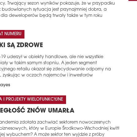
ęcy. Trwający sezon wyników pokazuje, że w przypadku
k budowlanych sytuacja jest przynajmniej dobra, a
 dla deweloperów będą trwały także w tym roku
AT NUMERU
KI SĄ ZDROWE
-19 uderzył w obiekty handlowe, ale nie wszystkie
piały w takim samym stopniu. A jeden segment
cyjnego retailu okazał się zdecydowanie odporny na
a, zyskując w oczach najemców i inwestorów
Hayes
A I PROJEKTY WIELOFUNKCYJNE
EGŁOŚĆ ZNÓW UMARŁA
andemia zdołała zachwiać sektorem nowoczesnych
 biznesowych, który w Europie Środkowo-Wschodniej kwitł
 jej wybuchem? A może sektor ten wyjdzie z próby