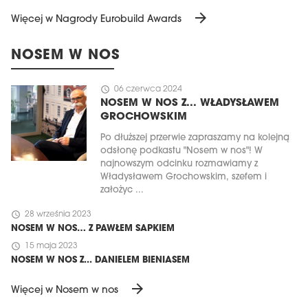
arrow_forward
Więcej w Nagrody Eurobuild Awards
NOSEM W NOS
schedule
06 czerwca 2024
NOSEM W NOS Z... WŁADYSŁAWEM
GROCHOWSKIM
Po dłuższej przerwie zapraszamy na kolejną
odsłonę podkastu "Nosem w nos"! W
najnowszym odcinku rozmawiamy z
Władysławem Grochowskim, szefem i
założyc ...
schedule
28 września 2023
NOSEM W NOS… Z PAWŁEM SAPKIEM
schedule
15 maja 2023
NOSEM W NOS Z... DANIELEM BIENIASEM
arrow_forward
Więcej w Nosem w nos