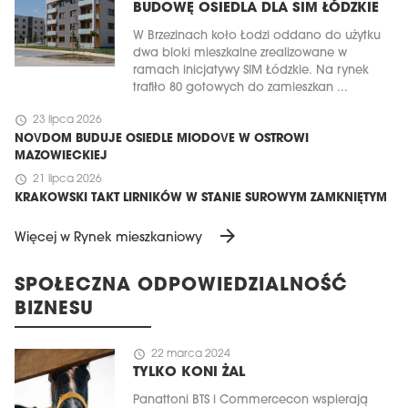
BUDOWĘ OSIEDLA DLA SIM ŁÓDZKIE
W Brzezinach koło Łodzi oddano do użytku
dwa bloki mieszkalne zrealizowane w
ramach inicjatywy SIM Łódzkie. Na rynek
trafiło 80 gotowych do zamieszkan ...
schedule
23 lipca 2026
NOVDOM BUDUJE OSIEDLE MIODOVE W OSTROWI
MAZOWIECKIEJ
schedule
21 lipca 2026
KRAKOWSKI TAKT LIRNIKÓW W STANIE SUROWYM ZAMKNIĘTYM
arrow_forward
Więcej w Rynek mieszkaniowy
SPOŁECZNA ODPOWIEDZIALNOŚĆ
BIZNESU
schedule
22 marca 2024
TYLKO KONI ŻAL
Panattoni BTS i Commercecon wspierają