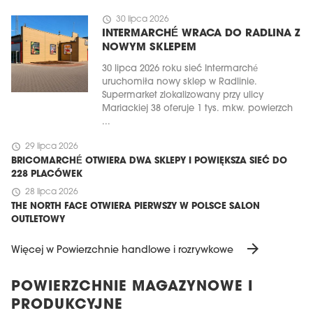
schedule
30 lipca 2026
INTERMARCHÉ WRACA DO RADLINA Z
NOWYM SKLEPEM
30 lipca 2026 roku sieć Intermarché
uruchomiła nowy sklep w Radlinie.
Supermarket zlokalizowany przy ulicy
Mariackiej 38 oferuje 1 tys. mkw. powierzch
...
schedule
29 lipca 2026
BRICOMARCHÉ OTWIERA DWA SKLEPY I POWIĘKSZA SIEĆ DO
228 PLACÓWEK
schedule
28 lipca 2026
THE NORTH FACE OTWIERA PIERWSZY W POLSCE SALON
OUTLETOWY
arrow_forward
Więcej w Powierzchnie handlowe i rozrywkowe
POWIERZCHNIE MAGAZYNOWE I
PRODUKCYJNE