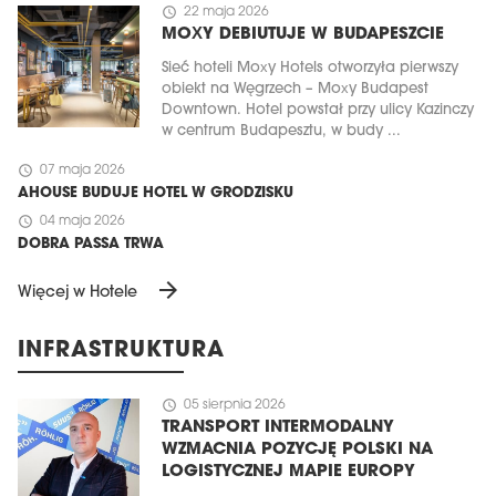
schedule
22 maja 2026
MOXY DEBIUTUJE W BUDAPESZCIE
Sieć hoteli Moxy Hotels otworzyła pierwszy
obiekt na Węgrzech – Moxy Budapest
Downtown. Hotel powstał przy ulicy Kazinczy
w centrum Budapesztu, w budy ...
schedule
07 maja 2026
AHOUSE BUDUJE HOTEL W GRODZISKU
schedule
04 maja 2026
DOBRA PASSA TRWA
arrow_forward
Więcej w Hotele
INFRASTRUKTURA
schedule
05 sierpnia 2026
TRANSPORT INTERMODALNY
WZMACNIA POZYCJĘ POLSKI NA
LOGISTYCZNEJ MAPIE EUROPY