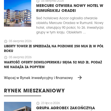
schedule
05 sierpnia 2026
MERCURE OTWIERA NOWY HOTEL W
RUMUŃSKIEJ ORADEI
Sieć hotelowa Accor ogłosiła otwarcie
obiektu Mercure Oradea w Rumunii. Nowy
hotel, oferujący 90 pokoi, to 26. inwestycja
grupy w tym kraju. Obiektem ...
schedule
05 sierpnia 2026
LIBERTY TOWER ZE SPRZEDAŻĄ NA POZIOMIE 250 MLN ZŁ W PÓŁ
ROKU
schedule
05 sierpnia 2026
WARTOŚĆ OFERTY DEWELOPERSKIEJ SIĘGA 52 MLD ZŁ. PODAŻ
NIE NADĄŻA ZA POPYTEM
arrow_forward
Więcej w Rynek inwestycyjny i finansowy
RYNEK MIESZKANIOWY
schedule
23 lipca 2026
GRUPA AGROBEX ZAKOŃCZYŁA