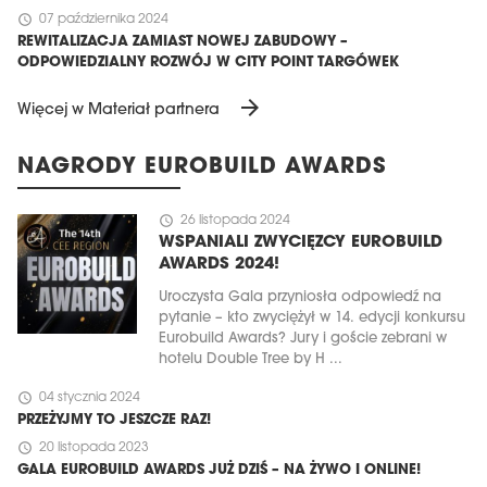
schedule
07 października 2024
REWITALIZACJA ZAMIAST NOWEJ ZABUDOWY –
ODPOWIEDZIALNY ROZWÓJ W CITY POINT TARGÓWEK
arrow_forward
Więcej w Materiał partnera
NAGRODY EUROBUILD AWARDS
schedule
26 listopada 2024
WSPANIALI ZWYCIĘZCY EUROBUILD
AWARDS 2024!
Uroczysta Gala przyniosła odpowiedź na
pytanie – kto zwyciężył w 14. edycji konkursu
Eurobuild Awards? Jury i goście zebrani w
hotelu Double Tree by H ...
schedule
04 stycznia 2024
PRZEŻYJMY TO JESZCZE RAZ!
schedule
20 listopada 2023
GALA EUROBUILD AWARDS JUŻ DZIŚ – NA ŻYWO I ONLINE!