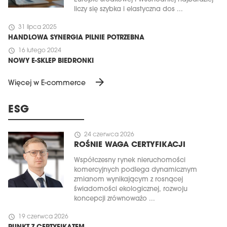
liczy się szybka i elastyczna dos ...
schedule
31 lipca 2025
HANDLOWA SYNERGIA PILNIE POTRZEBNA
schedule
16 lutego 2024
NOWY E-SKLEP BIEDRONKI
arrow_forward
Więcej w E-commerce
ESG
schedule
24 czerwca 2026
ROŚNIE WAGA CERTYFIKACJI
Współczesny rynek nieruchomości
komercyjnych podlega dynamicznym
zmianom wynikającym z rosnącej
świadomości ekologicznej, rozwoju
koncepcji zrównoważo ...
schedule
19 czerwca 2026