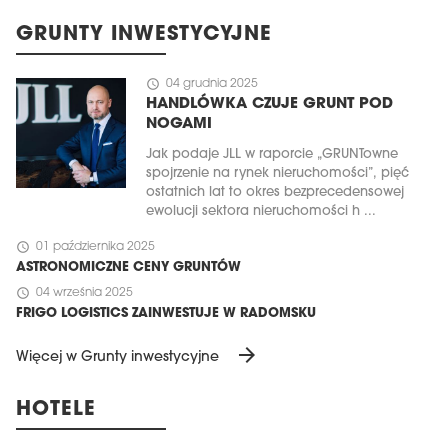
GRUNTY INWESTYCYJNE
schedule
04 grudnia 2025
HANDLÓWKA CZUJE GRUNT POD
NOGAMI
Jak podaje JLL w raporcie „GRUNTowne
spojrzenie na rynek nieruchomości”, pięć
ostatnich lat to okres bezprecedensowej
ewolucji sektora nieruchomości h ...
schedule
01 października 2025
ASTRONOMICZNE CENY GRUNTÓW
schedule
04 września 2025
FRIGO LOGISTICS ZAINWESTUJE W RADOMSKU
arrow_forward
Więcej w Grunty inwestycyjne
HOTELE