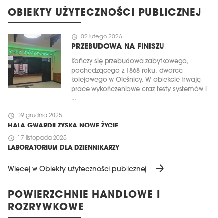
OBIEKTY UŻYTECZNOŚCI PUBLICZNEJ
schedule
02 lutego 2026
PRZEBUDOWA NA FINISZU
Kończy się przebudowa zabytkowego,
pochodzącego z 1868 roku, dworca
kolejowego w Oleśnicy. W obiekcie trwają
prace wykończeniowe oraz testy systemów i
...
schedule
09 grudnia 2025
HALA GWARDII ZYSKA NOWE ŻYCIE
schedule
17 listopada 2025
LABORATORIUM DLA DZIENNIKARZY
arrow_forward
Więcej w Obiekty użyteczności publicznej
POWIERZCHNIE HANDLOWE I
ROZRYWKOWE