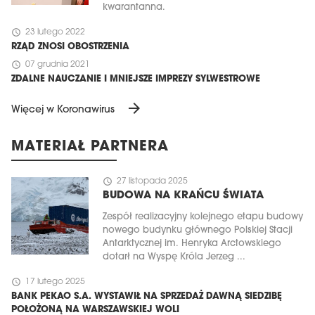
kwarantanna.
schedule
23 lutego 2022
RZĄD ZNOSI OBOSTRZENIA
schedule
07 grudnia 2021
ZDALNE NAUCZANIE I MNIEJSZE IMPREZY SYLWESTROWE
arrow_forward
Więcej w Koronawirus
MATERIAŁ PARTNERA
schedule
27 listopada 2025
BUDOWA NA KRAŃCU ŚWIATA
Zespół realizacyjny kolejnego etapu budowy
nowego budynku głównego Polskiej Stacji
Antarktycznej im. Henryka Arctowskiego
dotarł na Wyspę Króla Jerzeg ...
schedule
17 lutego 2025
BANK PEKAO S.A. WYSTAWIŁ NA SPRZEDAŻ DAWNĄ SIEDZIBĘ
POŁOŻONĄ NA WARSZAWSKIEJ WOLI