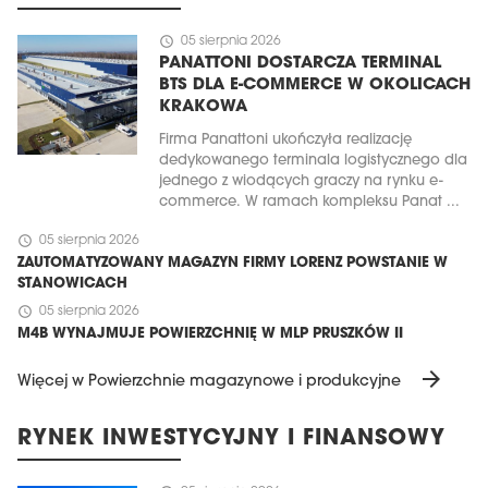
schedule
05 sierpnia 2026
PANATTONI DOSTARCZA TERMINAL
BTS DLA E-COMMERCE W OKOLICACH
KRAKOWA
Firma Panattoni ukończyła realizację
dedykowanego terminala logistycznego dla
jednego z wiodących graczy na rynku e-
commerce. W ramach kompleksu Panat ...
schedule
05 sierpnia 2026
ZAUTOMATYZOWANY MAGAZYN FIRMY LORENZ POWSTANIE W
STANOWICACH
schedule
05 sierpnia 2026
M4B WYNAJMUJE POWIERZCHNIĘ W MLP PRUSZKÓW II
arrow_forward
Więcej w Powierzchnie magazynowe i produkcyjne
RYNEK INWESTYCYJNY I FINANSOWY