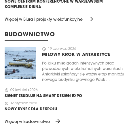
NOWE CENTRUM KONFERENCYJNE W WARSZAWSKIM
KOMPLEKSIE DIUNA
arrow_forward
Więcej w Biura i projekty wielofunkcyjne
BUDOWNICTWO
schedule
19 czerwca 2026
MILOWY KROK W ANTARKTYCE
Po kilku miesiącach intensywnych prac
prowadzonych w ekstremalnych warunkach
Antarktyki zakończył się ważny etap montażu
nowego budynku głównego Polsk ...
schedule
09 kwietnia 2026
SIGNET ZBUDUJE NA SMART DESIGN EXPO
schedule
16 stycznia 2026
NOWY RYNEK DLA DEKPOLU
arrow_forward
Więcej w Budownictwo