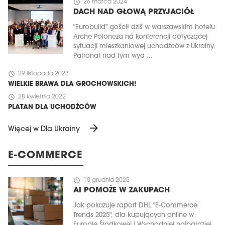
schedule
26 marca 2024
DACH NAD GŁOWĄ PRZYJACIÓŁ
"Eurobuild" gościł dziś w warszawskim hotelu
Arche Poloneza na konferencji dotyczącej
sytuacji mieszkaniowej uchodźców z Ukrainy.
Patronat nad tym wyd ...
schedule
29 listopada 2023
WIELKIE BRAWA DLA GROCHOWSKICH!
schedule
28 kwietnia 2022
PLATAN DLA UCHODŹCÓW
arrow_forward
Więcej w Dla Ukrainy
E-COMMERCE
schedule
10 grudnia 2025
AI POMOŻE W ZAKUPACH
Jak pokazuje raport DHL "E-Commerce
Trends 2025", dla kupujących online w
Europie Środkowej i Wschodniej najbardziej