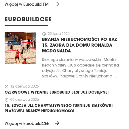
arrow_forward
Więcej w Eurobuild FM
EUROBUILDCEE
schedule
22 lipca 2026
BRANŻA NIERUCHOMOŚCI PO RAZ
15. ZAGRA DLA DOMU RONALDA
MCDONALDA
Szóstego sierpnia w warszawskim Monta
Beach Volley Club odbędzie się piętnasta
edycja JLL Charytatywnego Turnieju
Siatkówki Plażowej Branży Nieruchomo ...
schedule
12 czerwca 2026
CZERWCOWE WYDANIE EUROBUILD JEST JUŻ DOSTĘPNE!
schedule
09 czerwca 2026
15. EDYCJA JLL CHARYTATYWNEGO TURNIEJU SIATKÓWKI
PLAŻOWEJ BRANŻY NIERUCHOMOŚCI
arrow_forward
Więcej w EurobuildCEE