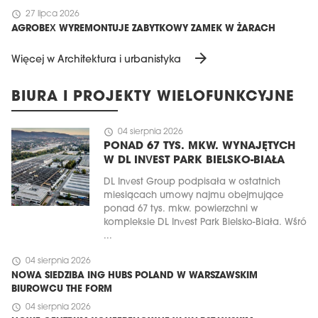
schedule
27 lipca 2026
AGROBEX WYREMONTUJE ZABYTKOWY ZAMEK W ŻARACH
arrow_forward
Więcej w Architektura i urbanistyka
BIURA I PROJEKTY WIELOFUNKCYJNE
schedule
04 sierpnia 2026
PONAD 67 TYS. MKW. WYNAJĘTYCH
W DL INVEST PARK BIELSKO-BIAŁA
DL Invest Group podpisała w ostatnich
miesiącach umowy najmu obejmujące
ponad 67 tys. mkw. powierzchni w
kompleksie DL Invest Park Bielsko-Biała. Wśró
...
schedule
04 sierpnia 2026
NOWA SIEDZIBA ING HUBS POLAND W WARSZAWSKIM
BIUROWCU THE FORM
schedule
04 sierpnia 2026