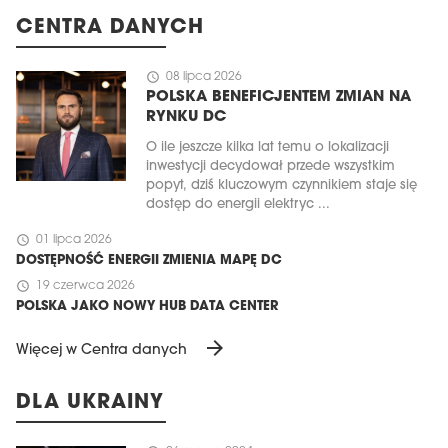
CENTRA DANYCH
schedule
08 lipca 2026
POLSKA BENEFICJENTEM ZMIAN NA
RYNKU DC
O ile jeszcze kilka lat temu o lokalizacji
inwestycji decydował przede wszystkim
popyt, dziś kluczowym czynnikiem staje się
dostęp do energii elektryc ...
schedule
01 lipca 2026
DOSTĘPNOŚĆ ENERGII ZMIENIA MAPĘ DC
schedule
19 czerwca 2026
POLSKA JAKO NOWY HUB DATA CENTER
arrow_forward
Więcej w Centra danych
DLA UKRAINY