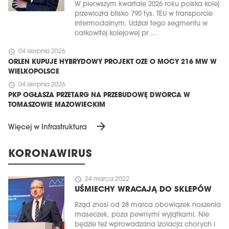
W pierwszym kwartale 2026 roku polska kolej
przewiozła blisko 790 tys. TEU w transporcie
intermodalnym. Udział tego segmentu w
całkowitej kolejowej pr ...
schedule
04 sierpnia 2026
ORLEN KUPUJE HYBRYDOWY PROJEKT OZE O MOCY 216 MW W
WIELKOPOLSCE
schedule
04 sierpnia 2026
PKP OGŁASZA PRZETARG NA PRZEBUDOWĘ DWORCA W
TOMASZOWIE MAZOWIECKIM
arrow_forward
Więcej w Infrastruktura
KORONAWIRUS
schedule
24 marca 2022
UŚMIECHY WRACAJĄ DO SKLEPÓW
Rząd znosi od 28 marca obowiązek noszenia
maseczek, poza pewnymi wyjątkami. Nie
będzie też wprowadzana izolacja chorych i