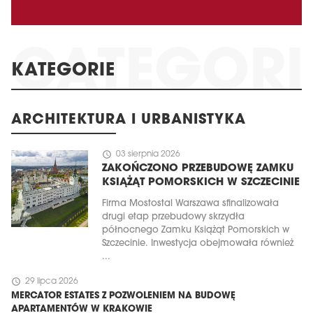
KATEGORIE
ARCHITEKTURA I URBANISTYKA
schedule
03 sierpnia 2026
ZAKOŃCZONO PRZEBUDOWĘ ZAMKU
KSIĄŻĄT POMORSKICH W SZCZECINIE
Firma Mostostal Warszawa sfinalizowała
drugi etap przebudowy skrzydła
północnego Zamku Książąt Pomorskich w
Szczecinie. Inwestycja obejmowała również
...
schedule
29 lipca 2026
MERCATOR ESTATES Z POZWOLENIEM NA BUDOWĘ
APARTAMENTÓW W KRAKOWIE