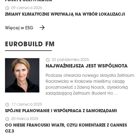
PUNKT Z CERTYFIKATEM
schedule
09 czerwca 2026
ZMIANY KLIMATYCZNE WPŁYWAJĄ NA WYBÓR LOKALIZACJI
arrow_forward
Więcej w ESG
EUROBUILD FM
schedule
02 października 2025
NAJWAŻNIEJSZA JEST WSPÓLNOTA
Podczas otwarcia nowego skrzydła Zeitraum
Racławicka w Krakowie mieliśmy okazję
porozmawiać z Zdeną Noack, dyrektorką
zarządzającą Zeitraum Student Ho ...
schedule
17 czerwca 2025
SPÓJNE PLANOWANIE I WSPÓŁPRACA Z SAMORZĄDAMI
schedule
20 marca 2025
CO NIESIE FRANCUSKI WIATR, CZYLI KOMENTARZE Z CANNES
CZ.3