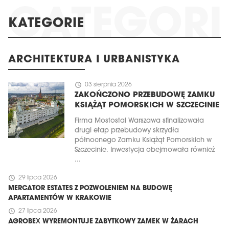
KATEGORIE
ARCHITEKTURA I URBANISTYKA
schedule
03 sierpnia 2026
ZAKOŃCZONO PRZEBUDOWĘ ZAMKU
KSIĄŻĄT POMORSKICH W SZCZECINIE
Firma Mostostal Warszawa sfinalizowała
drugi etap przebudowy skrzydła
północnego Zamku Książąt Pomorskich w
Szczecinie. Inwestycja obejmowała również
...
schedule
29 lipca 2026
MERCATOR ESTATES Z POZWOLENIEM NA BUDOWĘ
APARTAMENTÓW W KRAKOWIE
schedule
27 lipca 2026
AGROBEX WYREMONTUJE ZABYTKOWY ZAMEK W ŻARACH