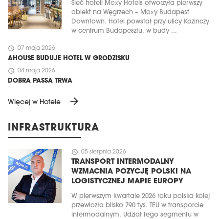
Sieć hoteli Moxy Hotels otworzyła pierwszy
obiekt na Węgrzech – Moxy Budapest
Downtown. Hotel powstał przy ulicy Kazinczy
w centrum Budapesztu, w budy ...
schedule
07 maja 2026
AHOUSE BUDUJE HOTEL W GRODZISKU
schedule
04 maja 2026
DOBRA PASSA TRWA
arrow_forward
Więcej w Hotele
INFRASTRUKTURA
schedule
05 sierpnia 2026
TRANSPORT INTERMODALNY
WZMACNIA POZYCJĘ POLSKI NA
LOGISTYCZNEJ MAPIE EUROPY
W pierwszym kwartale 2026 roku polska kolej
przewiozła blisko 790 tys. TEU w transporcie
intermodalnym. Udział tego segmentu w