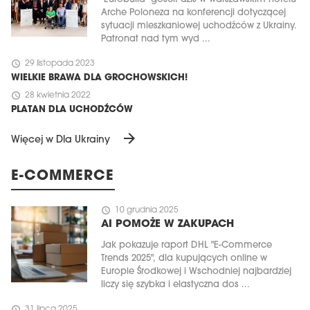
Arche Poloneza na konferencji dotyczącej
sytuacji mieszkaniowej uchodźców z Ukrainy.
Patronat nad tym wyd ...
schedule
29 listopada 2023
WIELKIE BRAWA DLA GROCHOWSKICH!
schedule
28 kwietnia 2022
PLATAN DLA UCHODŹCÓW
arrow_forward
Więcej w Dla Ukrainy
E-COMMERCE
schedule
10 grudnia 2025
AI POMOŻE W ZAKUPACH
Jak pokazuje raport DHL "E-Commerce
Trends 2025", dla kupujących online w
Europie Środkowej i Wschodniej najbardziej
liczy się szybka i elastyczna dos ...
schedule
31 lipca 2025