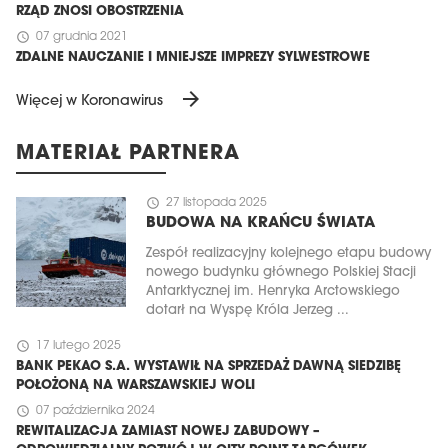
RZĄD ZNOSI OBOSTRZENIA
schedule
07 grudnia 2021
ZDALNE NAUCZANIE I MNIEJSZE IMPREZY SYLWESTROWE
arrow_forward
Więcej w Koronawirus
MATERIAŁ PARTNERA
schedule
27 listopada 2025
BUDOWA NA KRAŃCU ŚWIATA
Zespół realizacyjny kolejnego etapu budowy
nowego budynku głównego Polskiej Stacji
Antarktycznej im. Henryka Arctowskiego
dotarł na Wyspę Króla Jerzeg ...
schedule
17 lutego 2025
BANK PEKAO S.A. WYSTAWIŁ NA SPRZEDAŻ DAWNĄ SIEDZIBĘ
POŁOŻONĄ NA WARSZAWSKIEJ WOLI
schedule
07 października 2024
REWITALIZACJA ZAMIAST NOWEJ ZABUDOWY –