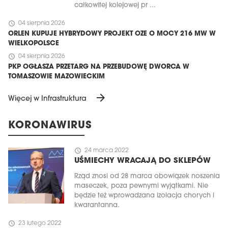
całkowitej kolejowej pr ...
schedule
04 sierpnia 2026
ORLEN KUPUJE HYBRYDOWY PROJEKT OZE O MOCY 216 MW W
WIELKOPOLSCE
schedule
04 sierpnia 2026
PKP OGŁASZA PRZETARG NA PRZEBUDOWĘ DWORCA W
TOMASZOWIE MAZOWIECKIM
arrow_forward
Więcej w Infrastruktura
KORONAWIRUS
schedule
24 marca 2022
UŚMIECHY WRACAJĄ DO SKLEPÓW
Rząd znosi od 28 marca obowiązek noszenia
maseczek, poza pewnymi wyjątkami. Nie
będzie też wprowadzana izolacja chorych i
kwarantanna.
schedule
23 lutego 2022