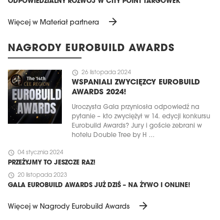
ODPOWIEDZIALNY ROZWÓJ W CITY POINT TARGÓWEK
arrow_forward
Więcej w Materiał partnera
NAGRODY EUROBUILD AWARDS
schedule
26 listopada 2024
WSPANIALI ZWYCIĘZCY EUROBUILD
AWARDS 2024!
Uroczysta Gala przyniosła odpowiedź na
pytanie – kto zwyciężył w 14. edycji konkursu
Eurobuild Awards? Jury i goście zebrani w
hotelu Double Tree by H ...
schedule
04 stycznia 2024
PRZEŻYJMY TO JESZCZE RAZ!
schedule
20 listopada 2023
GALA EUROBUILD AWARDS JUŻ DZIŚ – NA ŻYWO I ONLINE!
arrow_forward
Więcej w Nagrody Eurobuild Awards