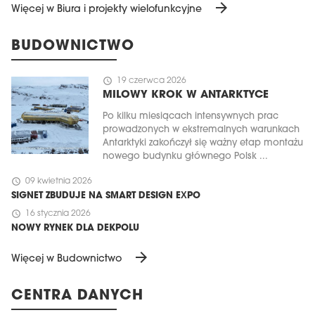
arrow_forward
Więcej w Biura i projekty wielofunkcyjne
BUDOWNICTWO
schedule
19 czerwca 2026
MILOWY KROK W ANTARKTYCE
Po kilku miesiącach intensywnych prac
prowadzonych w ekstremalnych warunkach
Antarktyki zakończył się ważny etap montażu
nowego budynku głównego Polsk ...
schedule
09 kwietnia 2026
SIGNET ZBUDUJE NA SMART DESIGN EXPO
schedule
16 stycznia 2026
NOWY RYNEK DLA DEKPOLU
arrow_forward
Więcej w Budownictwo
CENTRA DANYCH