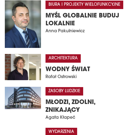
BIURA I PROJEKTY WIELOFUNKCYJNE
MYŚL GLOBALNIE BUDUJ
LOKALNIE
Anna Pakulniewicz
ARCHITEKTURA
WODNY ŚWIAT
Rafał Ostrowski
ZASOBY LUDZKIE
MŁODZI, ZDOLNI,
ZNIKAJĄCY
Agata Kłapeć
WYDARZENIA