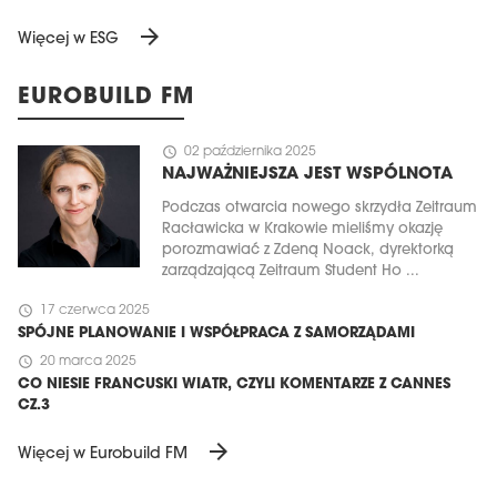
arrow_forward
Więcej w ESG
EUROBUILD FM
schedule
02 października 2025
NAJWAŻNIEJSZA JEST WSPÓLNOTA
Podczas otwarcia nowego skrzydła Zeitraum
Racławicka w Krakowie mieliśmy okazję
porozmawiać z Zdeną Noack, dyrektorką
zarządzającą Zeitraum Student Ho ...
schedule
17 czerwca 2025
SPÓJNE PLANOWANIE I WSPÓŁPRACA Z SAMORZĄDAMI
schedule
20 marca 2025
CO NIESIE FRANCUSKI WIATR, CZYLI KOMENTARZE Z CANNES
CZ.3
arrow_forward
Więcej w Eurobuild FM