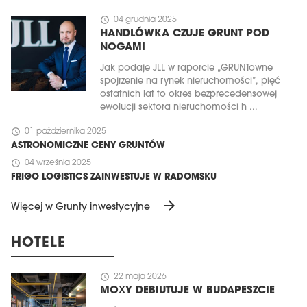
schedule
04 grudnia 2025
HANDLÓWKA CZUJE GRUNT POD
NOGAMI
Jak podaje JLL w raporcie „GRUNTowne
spojrzenie na rynek nieruchomości”, pięć
ostatnich lat to okres bezprecedensowej
ewolucji sektora nieruchomości h ...
schedule
01 października 2025
ASTRONOMICZNE CENY GRUNTÓW
schedule
04 września 2025
FRIGO LOGISTICS ZAINWESTUJE W RADOMSKU
arrow_forward
Więcej w Grunty inwestycyjne
HOTELE
schedule
22 maja 2026
MOXY DEBIUTUJE W BUDAPESZCIE