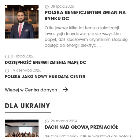
schedule
08 lipca 2026
POLSKA BENEFICJENTEM ZMIAN NA
RYNKU DC
O ile jeszcze kilka lat temu o lokalizacji
inwestycji decydował przede wszystkim
popyt, dziś kluczowym czynnikiem staje się
dostęp do energii elektryc ...
schedule
01 lipca 2026
DOSTĘPNOŚĆ ENERGII ZMIENIA MAPĘ DC
schedule
19 czerwca 2026
POLSKA JAKO NOWY HUB DATA CENTER
arrow_forward
Więcej w Centra danych
DLA UKRAINY
schedule
26 marca 2024
DACH NAD GŁOWĄ PRZYJACIÓŁ
"Eurobuild" gościł dziś w warszawskim hotelu