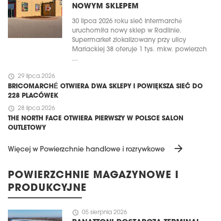
NOWYM SKLEPEM
30 lipca 2026 roku sieć Intermarché
uruchomiła nowy sklep w Radlinie.
Supermarket zlokalizowany przy ulicy
Mariackiej 38 oferuje 1 tys. mkw. powierzch
...
schedule
29 lipca 2026
BRICOMARCHÉ OTWIERA DWA SKLEPY I POWIĘKSZA SIEĆ DO
228 PLACÓWEK
schedule
28 lipca 2026
THE NORTH FACE OTWIERA PIERWSZY W POLSCE SALON
OUTLETOWY
arrow_forward
Więcej w Powierzchnie handlowe i rozrywkowe
POWIERZCHNIE MAGAZYNOWE I
PRODUKCYJNE
schedule
05 sierpnia 2026