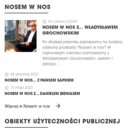
NOSEM W NOS
schedule
06 czerwca 2024
NOSEM W NOS Z... WŁADYSŁAWEM
GROCHOWSKIM
Po dłuższej przerwie zapraszamy na kolejną
odsłonę podkastu "Nosem w nos"! W
najnowszym odcinku rozmawiamy z
Władysławem Grochowskim, szefem i
założyc ...
schedule
28 września 2023
NOSEM W NOS… Z PAWŁEM SAPKIEM
schedule
15 maja 2023
NOSEM W NOS Z... DANIELEM BIENIASEM
arrow_forward
Więcej w Nosem w nos
OBIEKTY UŻYTECZNOŚCI PUBLICZNEJ