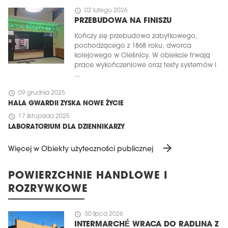
schedule
02 lutego 2026
PRZEBUDOWA NA FINISZU
Kończy się przebudowa zabytkowego,
pochodzącego z 1868 roku, dworca
kolejowego w Oleśnicy. W obiekcie trwają
prace wykończeniowe oraz testy systemów i
...
schedule
09 grudnia 2025
HALA GWARDII ZYSKA NOWE ŻYCIE
schedule
17 listopada 2025
LABORATORIUM DLA DZIENNIKARZY
arrow_forward
Więcej w Obiekty użyteczności publicznej
POWIERZCHNIE HANDLOWE I
ROZRYWKOWE
schedule
30 lipca 2026
INTERMARCHÉ WRACA DO RADLINA Z