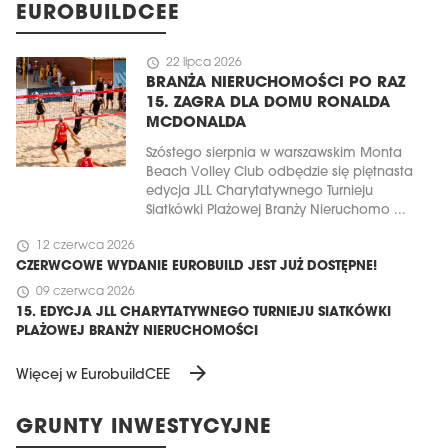
EUROBUILDCEE
schedule
22 lipca 2026
BRANŻA NIERUCHOMOŚCI PO RAZ
15. ZAGRA DLA DOMU RONALDA
MCDONALDA
Szóstego sierpnia w warszawskim Monta
Beach Volley Club odbędzie się piętnasta
edycja JLL Charytatywnego Turnieju
Siatkówki Plażowej Branży Nieruchomo ...
schedule
12 czerwca 2026
CZERWCOWE WYDANIE EUROBUILD JEST JUŻ DOSTĘPNE!
schedule
09 czerwca 2026
15. EDYCJA JLL CHARYTATYWNEGO TURNIEJU SIATKÓWKI
PLAŻOWEJ BRANŻY NIERUCHOMOŚCI
arrow_forward
Więcej w EurobuildCEE
GRUNTY INWESTYCYJNE