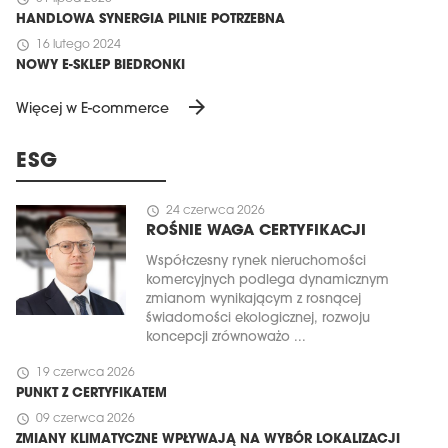
HANDLOWA SYNERGIA PILNIE POTRZEBNA
schedule
16 lutego 2024
NOWY E-SKLEP BIEDRONKI
arrow_forward
Więcej w E-commerce
ESG
schedule
24 czerwca 2026
ROŚNIE WAGA CERTYFIKACJI
Współczesny rynek nieruchomości
komercyjnych podlega dynamicznym
zmianom wynikającym z rosnącej
świadomości ekologicznej, rozwoju
koncepcji zrównoważo ...
schedule
19 czerwca 2026
PUNKT Z CERTYFIKATEM
schedule
09 czerwca 2026
ZMIANY KLIMATYCZNE WPŁYWAJĄ NA WYBÓR LOKALIZACJI