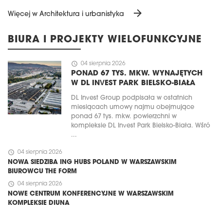
arrow_forward
Więcej w Architektura i urbanistyka
BIURA I PROJEKTY WIELOFUNKCYJNE
schedule
04 sierpnia 2026
PONAD 67 TYS. MKW. WYNAJĘTYCH
W DL INVEST PARK BIELSKO-BIAŁA
DL Invest Group podpisała w ostatnich
miesiącach umowy najmu obejmujące
ponad 67 tys. mkw. powierzchni w
kompleksie DL Invest Park Bielsko-Biała. Wśró
...
schedule
04 sierpnia 2026
NOWA SIEDZIBA ING HUBS POLAND W WARSZAWSKIM
BIUROWCU THE FORM
schedule
04 sierpnia 2026
NOWE CENTRUM KONFERENCYJNE W WARSZAWSKIM
KOMPLEKSIE DIUNA