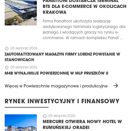
PANATTONI DOSTARCZA TERMINAL
BTS DLA E-COMMERCE W OKOLICACH
KRAKOWA
Firma Panattoni ukończyła realizację
dedykowanego terminala logistycznego dla
jednego z wiodących graczy na rynku e-
commerce. W ramach kompleksu Panat ...
schedule
05 sierpnia 2026
ZAUTOMATYZOWANY MAGAZYN FIRMY LORENZ POWSTANIE W
STANOWICACH
schedule
05 sierpnia 2026
M4B WYNAJMUJE POWIERZCHNIĘ W MLP PRUSZKÓW II
arrow_forward
Więcej w Powierzchnie magazynowe i produkcyjne
RYNEK INWESTYCYJNY I FINANSOWY
schedule
05 sierpnia 2026
MERCURE OTWIERA NOWY HOTEL W
RUMUŃSKIEJ ORADEI