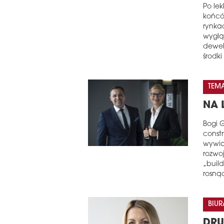
Po le
końcó
rynka
wyglą
dewel
środk
TEM
NA 
Bogi G
constr
wywia
rozwo
„build
rosną
BIUR
DRU