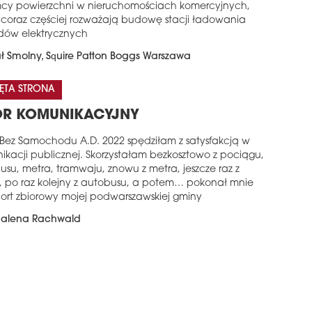
cy powierzchni w nieruchomościach komercyjnych,
y coraz częściej rozważają budowę stacji ładowania
dów elektrycznych
ł Smolny, Squire Patton Boggs Warszawa
ĘTA STRONA
ÓR KOMUNIKACYJNY
 Bez Samochodu A.D. 2022 spędziłam z satysfakcją w
ikacji publicznej. Skorzystałam bezkosztowo z pociągu,
usu, metra, tramwaju, znowu z metra, jeszcze raz z
, po raz kolejny z autobusu, a potem… pokonał mnie
port zbiorowy mojej podwarszawskiej gminy
alena Rachwald