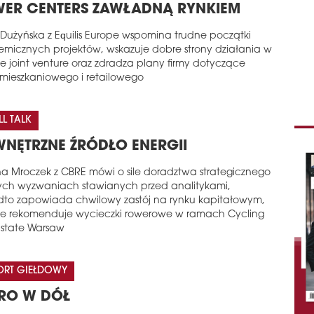
ER CENTERS ZAWŁADNĄ RYNKIEM
Dużyńska z Equilis Europe wspomina trudne początki
micznych projektów, wskazuje dobre strony działania w
e joint venture oraz zdradza plany firmy dotyczące
 mieszkaniowego i retailowego
L TALK
NĘTRZNE ŹRÓDŁO ENERGII
a Mroczek z CBRE mówi o sile doradztwa strategicznego
ych wyzwaniach stawianych przed analitykami,
to zapowiada chwilowy zastój na rynku kapitałowym,
że rekomenduje wycieczki rowerowe w ramach Cycling
Estate Warsaw
ORT GIEŁDOWY
RO W DÓŁ