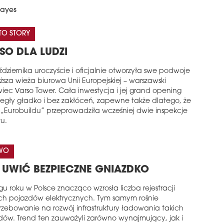
Hayes
TO STORY
SO DLA LUDZI
dziernika uroczyście i oficjalnie otworzyła swe podwoje
sza wieża biurowa Unii Europejskiej – warszawski
iec Varso Tower. Cała inwestycja i jej grand opening
iegły gładko i bez zakłóceń, zapewne także dlatego, że
 „Eurobuildu” przeprowadziła wcześniej dwie inspekcje
u.
WO
 UWIĆ BEZPIECZNE GNIAZDKO
u roku w Polsce znacząco wzrosła liczba rejestracji
h pojazdów elektrycznych. Tym samym rośnie
rzebowanie na rozwój infrastruktury ładowania takich
dów. Trend ten zauważyli zarówno wynajmujący, jak i