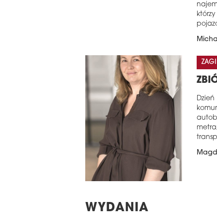
najem
którz
pojaz
Micha
ZAGI
ZBI
Dzień
komun
autob
metra
trans
Magd
WYDANIA