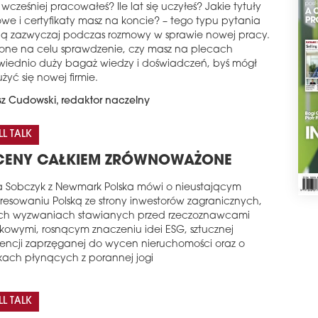
wcześniej pracowałeś? Ile lat się uczyłeś? Jakie tytuły
we i certyfikaty masz na koncie? – tego typu pytania
ą zazwyczaj podczas rozmowy w sprawie nowej pracy.
one na celu sprawdzenie, czy masz na plecach
iednio duży bagaż wiedzy i doświadczeń, byś mógł
użyć się nowej firmie.
z Cudowski, redaktor naczelny
L TALK
ENY CAŁKIEM ZRÓWNOWAŻONE
la Sobczyk z Newmark Polska mówi o nieustającym
eresowaniu Polską ze strony inwestorów zagranicznych,
h wyzwaniach stawianych przed rzeczoznawcami
kowymi, rosnącym znaczeniu idei ESG, sztucznej
igencji zaprzęganej do wycen nieruchomości oraz o
kach płynących z porannej jogi
L TALK