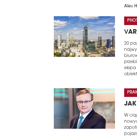
Alex 
PHO
VAR
20 paź
najwyż
biurow
przeb
ekipa
obiekt
PRA
JAK
W ciąg
nowyc
zapot
pojaz