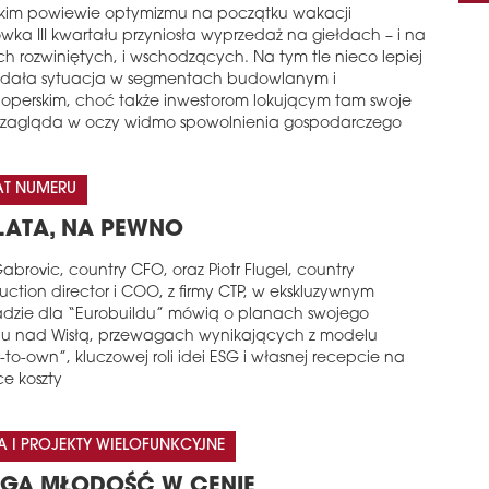
kkim powiewie optymizmu na początku wakacji
wka III kwartału przyniosła wyprzedaż na giełdach – i na
ch rozwiniętych, i wschodzących. Na tym tle nieco lepiej
dała sytuacja w segmentach budowlanym i
operskim, choć także inwestorom lokującym tam swoje
i zagląda w oczy widmo spowolnienia gospodarczego
AT NUMERU
LATA, NA PEWNO
abrovic, country CFO, oraz Piotr Flugel, country
uction director i COO, z firmy CTP, w ekskluzywnym
dzie dla “Eurobuildu” mówią o planach swojego
ju nad Wisłą, przewagach wynikających z modelu
-to-own”, kluczowej roli idei ESG i własnej recepcie na
ce koszty
A I PROJEKTY WIELOFUNKCYJNE
GA MŁODOŚĆ W CENIE