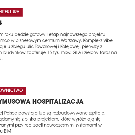
HITEKTURA
4
ym roku będzie gotowy I etap najnowszego projektu
mco w biznesowym centrum Warszawy. Kompleks Vibe
je u zbiegu ulic Towarowej i Kolejowej, pierwszy z
 budynków zaoferuje 15 tys. mkw. GLA i zielony taras na
u.
OWNICTWO
YMUSOWA HOSPITALIZACJA
ej Polsce powstają lub są rozbudowywane szpitale.
ądamy się z bliska projektom, które wyróżniają się
wanymi przy realizacji nowoczesnymi systemami w
ju BIM