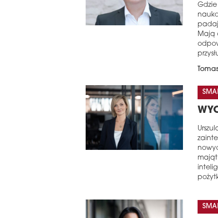
Gdzie 
nauko
padaj
Mają 
odpow
przysł
Tomas
SMAL
WYC
Urszu
zaint
nowyc
mająt
intel
pożyt
SMAL