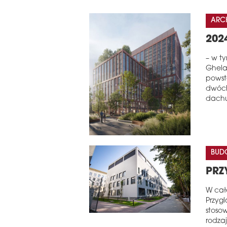
ARC
202
– w t
Ghela
powsta
dwóch
dach
BUD
PRZ
W cał
Przygl
stoso
rodza