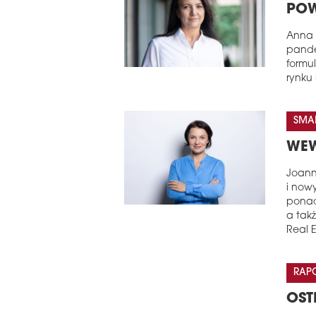
POW
Anna 
pande
formul
rynku
SMAL
WEW
Joann
i now
ponad
a tak
Real 
RAP
OST