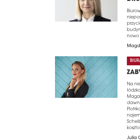
Biuro
niepos
przyci
budyn
nowo
Magd
BIUR
ZAB
Na ni
łódzk
Magaz
dawne
Piotr
najem
Schei
koszto
Julia