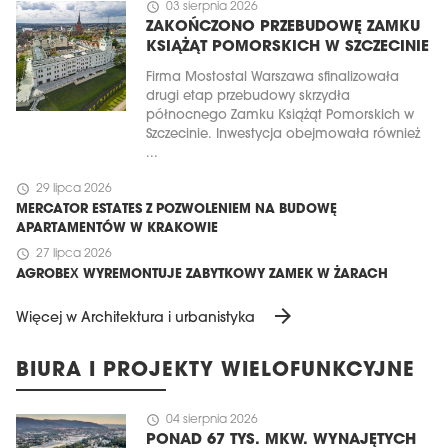
schedule
03 sierpnia 2026
ZAKOŃCZONO PRZEBUDOWĘ ZAMKU
KSIĄŻĄT POMORSKICH W SZCZECINIE
Firma Mostostal Warszawa sfinalizowała
drugi etap przebudowy skrzydła
północnego Zamku Książąt Pomorskich w
Szczecinie. Inwestycja obejmowała również
...
schedule
29 lipca 2026
MERCATOR ESTATES Z POZWOLENIEM NA BUDOWĘ
APARTAMENTÓW W KRAKOWIE
schedule
27 lipca 2026
AGROBEX WYREMONTUJE ZABYTKOWY ZAMEK W ŻARACH
arrow_forward
Więcej w Architektura i urbanistyka
BIURA I PROJEKTY WIELOFUNKCYJNE
schedule
04 sierpnia 2026
PONAD 67 TYS. MKW. WYNAJĘTYCH