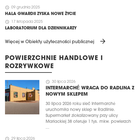
schedule
09 grudnia 2025
HALA GWARDII ZYSKA NOWE ŻYCIE
schedule
17 listopada 2025
LABORATORIUM DLA DZIENNIKARZY
arrow_forward
Więcej w Obiekty użyteczności publicznej
POWIERZCHNIE HANDLOWE I
ROZRYWKOWE
schedule
30 lipca 2026
INTERMARCHÉ WRACA DO RADLINA Z
NOWYM SKLEPEM
30 lipca 2026 roku sieć Intermarché
uruchomiła nowy sklep w Radlinie.
Supermarket zlokalizowany przy ulicy
Mariackiej 38 oferuje 1 tys. mkw. powierzch
...
schedule
29 lipca 2026