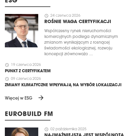
ESG
schedule
24 czerwca 2026
ROŚNIE WAGA CERTYFIKACJI
Współczesny rynek nieruchomości
komercyjnych podlega dynamicznym
zmianom wynikającym z rosnącej
świadomości ekologicznej, rozwoju
koncepcji zrównoważo ...
schedule
19 czerwca 2026
PUNKT Z CERTYFIKATEM
schedule
09 czerwca 2026
ZMIANY KLIMATYCZNE WPŁYWAJĄ NA WYBÓR LOKALIZACJI
arrow_forward
Więcej w ESG
EUROBUILD FM
schedule
02 października 2025
NAJWAŻNIEJSZA JEST WSPÓLNOTA