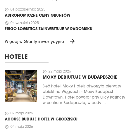
schedule
01 października 2025
ASTRONOMICZNE CENY GRUNTÓW
schedule
04 września 2025
FRIGO LOGISTICS ZAINWESTUJE W RADOMSKU
arrow_forward
Więcej w Grunty inwestycyjne
HOTELE
schedule
22 maja 2026
MOXY DEBIUTUJE W BUDAPESZCIE
Sieć hoteli Moxy Hotels otworzyła pierwszy
obiekt na Węgrzech – Moxy Budapest
Downtown. Hotel powstał przy ulicy Kazinczy
w centrum Budapesztu, w budy ...
schedule
07 maja 2026
AHOUSE BUDUJE HOTEL W GRODZISKU
schedule
04 maja 2026