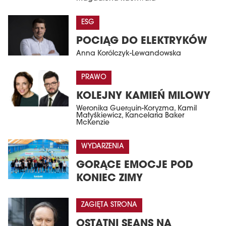
ESG
POCIĄG DO ELEKTRYKÓW
Anna Korólczyk-Lewandowska
PRAWO
KOLEJNY KAMIEŃ MILOWY
Weronika Guerquin-Koryzma, Kamil
Matyśkiewicz, Kancelaria Baker
McKenzie
WYDARZENIA
GORĄCE EMOCJE POD
KONIEC ZIMY
ZAGIĘTA STRONA
OSTATNI SEANS NA