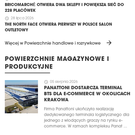
BRICOMARCHÉ OTWIERA DWA SKLEPY I POWIĘKSZA SIEĆ DO
228 PLACÓWEK
schedule
28 lipca 2026
THE NORTH FACE OTWIERA PIERWSZY W POLSCE SALON
OUTLETOWY
arrow_forward
Więcej w Powierzchnie handlowe i rozrywkowe
POWIERZCHNIE MAGAZYNOWE I
PRODUKCYJNE
schedule
05 sierpnia 2026
PANATTONI DOSTARCZA TERMINAL
BTS DLA E-COMMERCE W OKOLICACH
KRAKOWA
Firma Panattoni ukończyła realizację
dedykowanego terminala logistycznego dla
jednego z wiodących graczy na rynku e-
commerce. W ramach kompleksu Panat ...