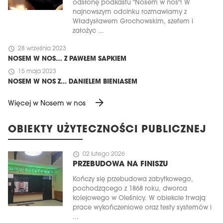
odsłonę podkastu "Nosem w nos"! W
najnowszym odcinku rozmawiamy z
Władysławem Grochowskim, szefem i
założyc ...
schedule
28 września 2023
NOSEM W NOS… Z PAWŁEM SAPKIEM
schedule
15 maja 2023
NOSEM W NOS Z... DANIELEM BIENIASEM
arrow_forward
Więcej w Nosem w nos
OBIEKTY UŻYTECZNOŚCI PUBLICZNEJ
schedule
02 lutego 2026
PRZEBUDOWA NA FINISZU
Kończy się przebudowa zabytkowego,
pochodzącego z 1868 roku, dworca
kolejowego w Oleśnicy. W obiekcie trwają
prace wykończeniowe oraz testy systemów i
...