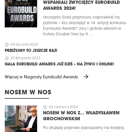
WSPANIALI ZWYCIĘZCY EUROBUILD
AWARDS 2024!
Uroczysta Gala przyniosła odpowiedź na
pytanie – kto zwyciężył w 14. edycji konkursu
Eurobuild Awards? Jury i goście zebrani w
hotelu Double Tree by H ...
schedule
04 stycznia 2024
PRZEŻYJMY TO JESZCZE RAZ!
schedule
20 listopada 2023
GALA EUROBUILD AWARDS JUŻ DZIŚ – NA ŻYWO I ONLINE!
arrow_forward
Więcej w Nagrody Eurobuild Awards
NOSEM W NOS
schedule
06 czerwca 2024
NOSEM W NOS Z... WŁADYSŁAWEM
GROCHOWSKIM
Po dłuższej przerwie zapraszamy na kolejną