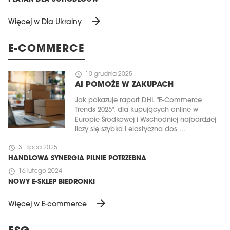
arrow_forward
Więcej w Dla Ukrainy
E-COMMERCE
schedule
10 grudnia 2025
AI POMOŻE W ZAKUPACH
Jak pokazuje raport DHL "E-Commerce
Trends 2025", dla kupujących online w
Europie Środkowej i Wschodniej najbardziej
liczy się szybka i elastyczna dos ...
schedule
31 lipca 2025
HANDLOWA SYNERGIA PILNIE POTRZEBNA
schedule
16 lutego 2024
NOWY E-SKLEP BIEDRONKI
arrow_forward
Więcej w E-commerce