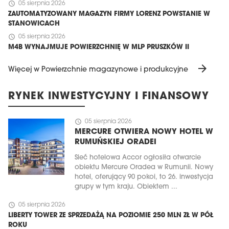
schedule
05 sierpnia 2026
ZAUTOMATYZOWANY MAGAZYN FIRMY LORENZ POWSTANIE W
STANOWICACH
schedule
05 sierpnia 2026
M4B WYNAJMUJE POWIERZCHNIĘ W MLP PRUSZKÓW II
arrow_forward
Więcej w Powierzchnie magazynowe i produkcyjne
RYNEK INWESTYCYJNY I FINANSOWY
schedule
05 sierpnia 2026
MERCURE OTWIERA NOWY HOTEL W
RUMUŃSKIEJ ORADEI
Sieć hotelowa Accor ogłosiła otwarcie
obiektu Mercure Oradea w Rumunii. Nowy
hotel, oferujący 90 pokoi, to 26. inwestycja
grupy w tym kraju. Obiektem ...
schedule
05 sierpnia 2026
LIBERTY TOWER ZE SPRZEDAŻĄ NA POZIOMIE 250 MLN ZŁ W PÓŁ
ROKU