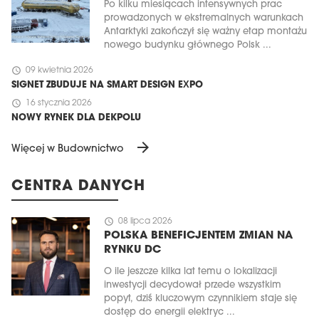
Po kilku miesiącach intensywnych prac
prowadzonych w ekstremalnych warunkach
Antarktyki zakończył się ważny etap montażu
nowego budynku głównego Polsk ...
schedule
09 kwietnia 2026
SIGNET ZBUDUJE NA SMART DESIGN EXPO
schedule
16 stycznia 2026
NOWY RYNEK DLA DEKPOLU
arrow_forward
Więcej w Budownictwo
CENTRA DANYCH
schedule
08 lipca 2026
POLSKA BENEFICJENTEM ZMIAN NA
RYNKU DC
O ile jeszcze kilka lat temu o lokalizacji
inwestycji decydował przede wszystkim
popyt, dziś kluczowym czynnikiem staje się
dostęp do energii elektryc ...