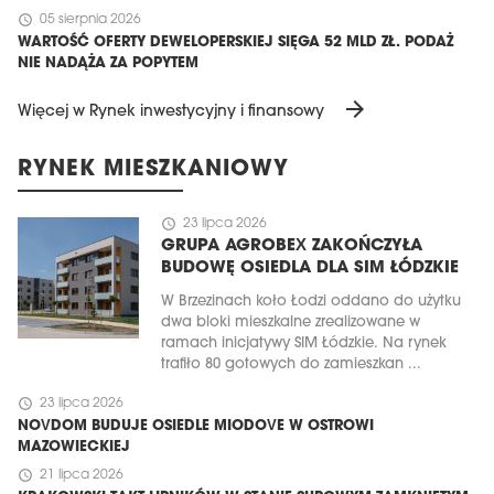
schedule
05 sierpnia 2026
WARTOŚĆ OFERTY DEWELOPERSKIEJ SIĘGA 52 MLD ZŁ. PODAŻ
NIE NADĄŻA ZA POPYTEM
arrow_forward
Więcej w Rynek inwestycyjny i finansowy
RYNEK MIESZKANIOWY
schedule
23 lipca 2026
GRUPA AGROBEX ZAKOŃCZYŁA
BUDOWĘ OSIEDLA DLA SIM ŁÓDZKIE
W Brzezinach koło Łodzi oddano do użytku
dwa bloki mieszkalne zrealizowane w
ramach inicjatywy SIM Łódzkie. Na rynek
trafiło 80 gotowych do zamieszkan ...
schedule
23 lipca 2026
NOVDOM BUDUJE OSIEDLE MIODOVE W OSTROWI
MAZOWIECKIEJ
schedule
21 lipca 2026