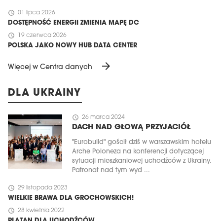
schedule
01 lipca 2026
DOSTĘPNOŚĆ ENERGII ZMIENIA MAPĘ DC
schedule
19 czerwca 2026
POLSKA JAKO NOWY HUB DATA CENTER
arrow_forward
Więcej w Centra danych
DLA UKRAINY
schedule
26 marca 2024
DACH NAD GŁOWĄ PRZYJACIÓŁ
"Eurobuild" gościł dziś w warszawskim hotelu
Arche Poloneza na konferencji dotyczącej
sytuacji mieszkaniowej uchodźców z Ukrainy.
Patronat nad tym wyd ...
schedule
29 listopada 2023
WIELKIE BRAWA DLA GROCHOWSKICH!
schedule
28 kwietnia 2022
PLATAN DLA UCHODŹCÓW