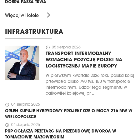
DOBRA PASSA TRWA
arrow_forward
Więcej w Hotele
INFRASTRUKTURA
schedule
05 sierpnia 2026
TRANSPORT INTERMODALNY
WZMACNIA POZYCJĘ POLSKI NA
LOGISTYCZNEJ MAPIE EUROPY
W pierwszym kwartale 2026 roku polska kolej
przewiozła blisko 790 tys. TEU w transporcie
intermodalnym. Udział tego segmentu w
całkowitej kolejowej pr ...
schedule
04 sierpnia 2026
ORLEN KUPUJE HYBRYDOWY PROJEKT OZE O MOCY 216 MW W
WIELKOPOLSCE
schedule
04 sierpnia 2026
PKP OGŁASZA PRZETARG NA PRZEBUDOWĘ DWORCA W
TOMASZOWIE MAZOWIECKIM