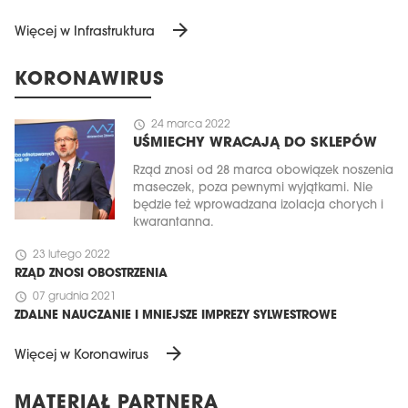
arrow_forward
Więcej w Infrastruktura
KORONAWIRUS
schedule
24 marca 2022
UŚMIECHY WRACAJĄ DO SKLEPÓW
Rząd znosi od 28 marca obowiązek noszenia
maseczek, poza pewnymi wyjątkami. Nie
będzie też wprowadzana izolacja chorych i
kwarantanna.
schedule
23 lutego 2022
RZĄD ZNOSI OBOSTRZENIA
schedule
07 grudnia 2021
ZDALNE NAUCZANIE I MNIEJSZE IMPREZY SYLWESTROWE
arrow_forward
Więcej w Koronawirus
MATERIAŁ PARTNERA