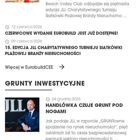
Beach Volley Club odbędzie się piętnasta
edycja JLL Charytatywnego Turnieju
Siatkówki Plażowej Branży Nieruchomo ...
schedule
12 czerwca 2026
CZERWCOWE WYDANIE EUROBUILD JEST JUŻ DOSTĘPNE!
schedule
09 czerwca 2026
15. EDYCJA JLL CHARYTATYWNEGO TURNIEJU SIATKÓWKI
PLAŻOWEJ BRANŻY NIERUCHOMOŚCI
arrow_forward
Więcej w EurobuildCEE
GRUNTY INWESTYCYJNE
schedule
04 grudnia 2025
HANDLÓWKA CZUJE GRUNT POD
NOGAMI
Jak podaje JLL w raporcie „GRUNTowne
spojrzenie na rynek nieruchomości”, pięć
ostatnich lat to okres bezprecedensowej
ewolucji sektora nieruchomości h ...