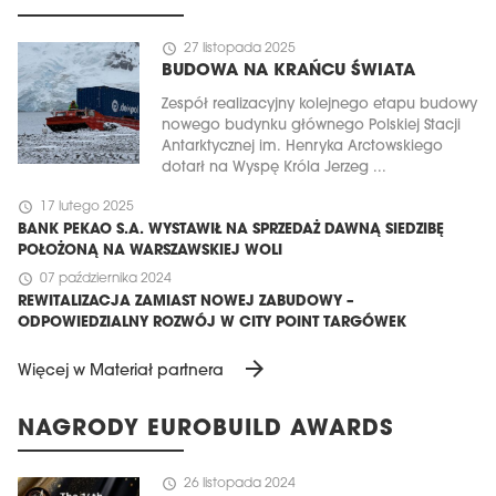
schedule
27 listopada 2025
BUDOWA NA KRAŃCU ŚWIATA
Zespół realizacyjny kolejnego etapu budowy
nowego budynku głównego Polskiej Stacji
Antarktycznej im. Henryka Arctowskiego
dotarł na Wyspę Króla Jerzeg ...
schedule
17 lutego 2025
BANK PEKAO S.A. WYSTAWIŁ NA SPRZEDAŻ DAWNĄ SIEDZIBĘ
POŁOŻONĄ NA WARSZAWSKIEJ WOLI
schedule
07 października 2024
REWITALIZACJA ZAMIAST NOWEJ ZABUDOWY –
ODPOWIEDZIALNY ROZWÓJ W CITY POINT TARGÓWEK
arrow_forward
Więcej w Materiał partnera
NAGRODY EUROBUILD AWARDS
schedule
26 listopada 2024