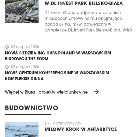
W DL INVEST PARK BIELSKO-BIAŁA
DL Invest Group podpisała w ostatnich
miesiącach umowy najmu obejmujące
ponad 67 tys. mkw. powierzchni w
kompleksie DL Invest Park Bielsko-Biała. Wśró
...
schedule
04 sierpnia 2026
NOWA SIEDZIBA ING HUBS POLAND W WARSZAWSKIM
BIUROWCU THE FORM
schedule
04 sierpnia 2026
NOWE CENTRUM KONFERENCYJNE W WARSZAWSKIM
KOMPLEKSIE DIUNA
arrow_forward
Więcej w Biura i projekty wielofunkcyjne
BUDOWNICTWO
schedule
19 czerwca 2026
MILOWY KROK W ANTARKTYCE