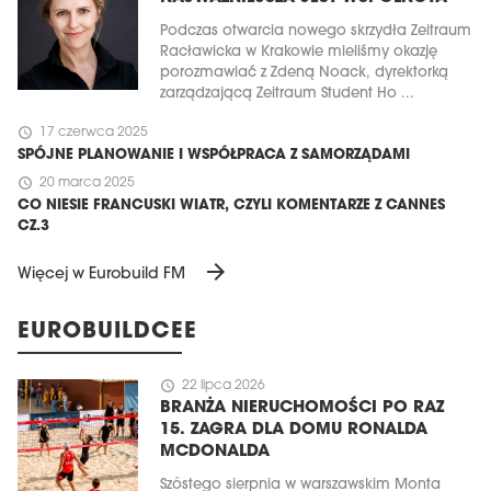
Podczas otwarcia nowego skrzydła Zeitraum
Racławicka w Krakowie mieliśmy okazję
porozmawiać z Zdeną Noack, dyrektorką
zarządzającą Zeitraum Student Ho ...
schedule
17 czerwca 2025
SPÓJNE PLANOWANIE I WSPÓŁPRACA Z SAMORZĄDAMI
schedule
20 marca 2025
CO NIESIE FRANCUSKI WIATR, CZYLI KOMENTARZE Z CANNES
CZ.3
arrow_forward
Więcej w Eurobuild FM
EUROBUILDCEE
schedule
22 lipca 2026
BRANŻA NIERUCHOMOŚCI PO RAZ
15. ZAGRA DLA DOMU RONALDA
MCDONALDA
Szóstego sierpnia w warszawskim Monta